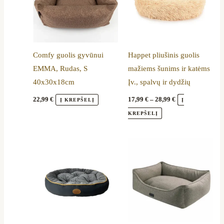
multiple
variants.
The
options
Comfy guolis gyvūnui
Happet pliušinis guolis
may
EMMA, Rudas, S
mažiems šunims ir katėms
be
40x30x18cm
Įv., spalvų ir dydžių
chosen
on
22,99
€
17,99
€
–
28,99
€
Į KREPŠELĮ
Į
the
KREPŠELĮ
product
page