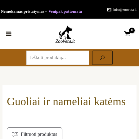
Pereiti
Rūšiuojama
info@zooveta.lt
Nemokamas pristatymas -
Venipak paštomatu
prie
pagal
turinio
populiarumą
Paieška
Guoliai ir nameliai katėms