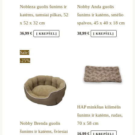
Nobleza guolis šunims ir
Nobby Anda guolis
katėms, tamsiai pilkas, 52
šunims ir katėms, smėlio
x 52 x 32 cm
spalvos, 45 x 40 x 18 cm
36,99
€
38,99
€
Į KREPŠELĮ
Į KREPŠELĮ
Original
Current
Sale!
price
price
-25%
was:
is:
39,00 €.
29,19 €.
HAP minkštas kilimėlis
šunims ir katėms, rudas,
Nobby Brenda guolis
70 x 58 cm
šunims ir katėms, šviesiai
16,99
€
Į KREPŠELĮ