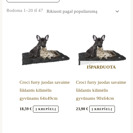
Rodoma 1–20 iš 47
IŠPARDUOTA
Croci furry juodas savaime
Croci furry juodas savaime
šildantis kilimėlis
šildantis kilimėlis
gyvūnams 64x49cm
gyvūnams 90x64cm
18,59
€
23,90
€
Į KREPŠELĮ
Į KREPŠELĮ
Price
Price
This
This
range:
range: