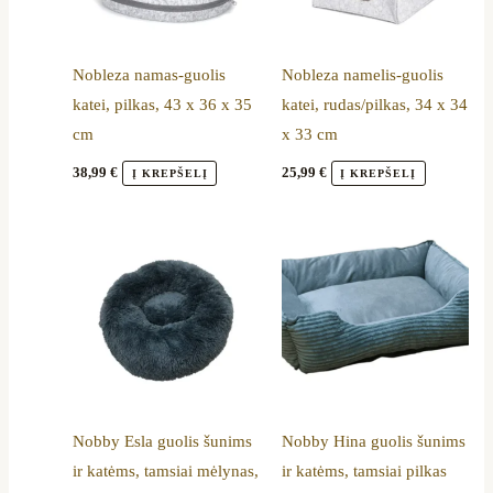
Nobleza namas-guolis
Nobleza namelis-guolis
katei, pilkas, 43 x 36 x 35
katei, rudas/pilkas, 34 x 34
cm
x 33 cm
38,99
€
25,99
€
Į KREPŠELĮ
Į KREPŠELĮ
Price
This
range:
product
24,99 €
through
has
34,99 €
multiple
variants.
The
options
Nobby Esla guolis šunims
Nobby Hina guolis šunims
may
ir katėms, tamsiai mėlynas,
ir katėms, tamsiai pilkas
be