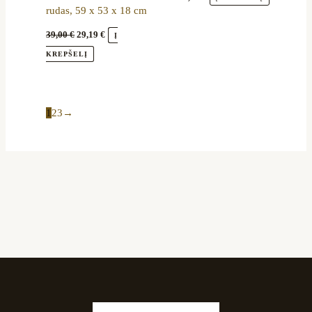
rudas, 59 x 53 x 18 cm
39,00
€
29,19
€
Į
KREPŠELĮ
1
2
3
→