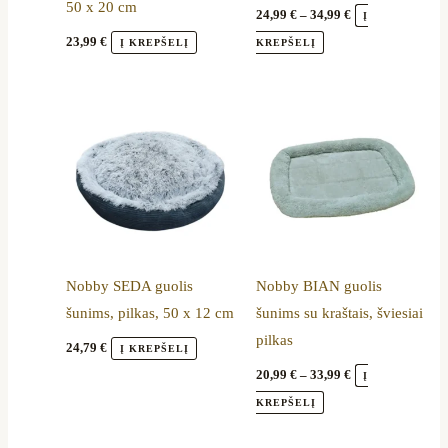
50 x 20 cm
chosen
24,99
€
–
34,99
€
Į
on
23,99
€
Į KREPŠELĮ
KREPŠELĮ
the
product
Price
This
range:
page
product
20,99 €
through
has
33,99 €
multiple
variants.
The
options
Nobby SEDA guolis
Nobby BIAN guolis
may
šunims, pilkas, 50 x 12 cm
šunims su kraštais, šviesiai
be
pilkas
chosen
24,79
€
Į KREPŠELĮ
on
20,99
€
–
33,99
€
Į
the
KREPŠELĮ
product