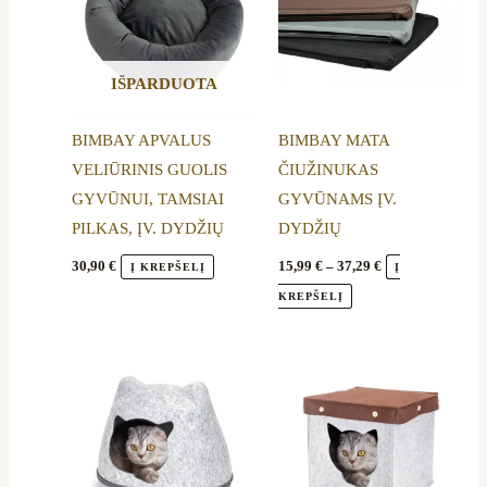
has
has
37,29 €
multiple
multiple
variants.
variants.
IŠPARDUOTA
The
The
options
options
BIMBAY APVALUS
BIMBAY MATA
may
may
VELIŪRINIS GUOLIS
ČIUŽINUKAS
be
be
GYVŪNUI, TAMSIAI
GYVŪNAMS ĮV.
chosen
chosen
PILKAS, ĮV. DYDŽIŲ
DYDŽIŲ
on
on
the
the
30,90
€
15,99
€
–
37,29
€
Į KREPŠELĮ
Į
product
product
KREPŠELĮ
page
page