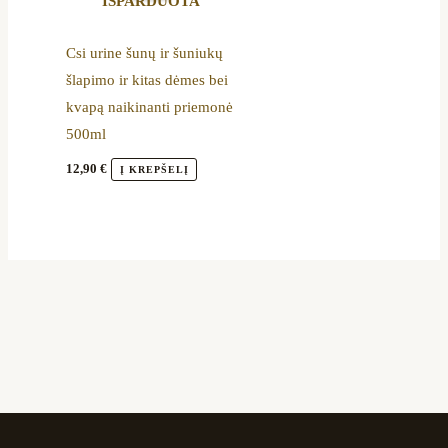
IŠPARDUOTA
Csi urine šunų ir šuniukų
šlapimo ir kitas dėmes bei
kvapą naikinanti priemonė
500ml
12,90
€
Į KREPŠELĮ