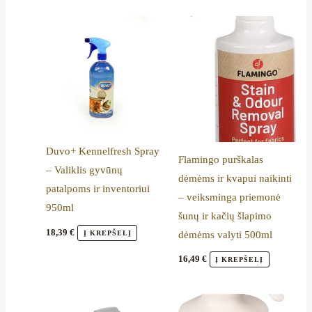
Duvo+ Kennelfresh Spray
Flamingo purškalas
– Valiklis gyvūnų
dėmėms ir kvapui naikinti
patalpoms ir inventoriui
– veiksminga priemonė
950ml
šunų ir kačių šlapimo
18,39
€
Į KREPŠELĮ
dėmėms valyti 500ml
16,49
€
Į KREPŠELĮ