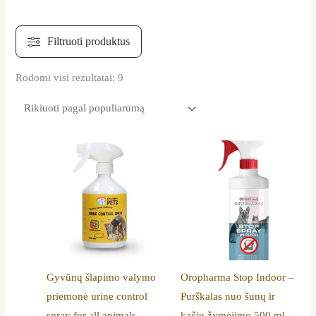
Rodomi visi rezultatai: 9
Gyvūnų šlapimo valymo
Oropharma Stop Indoor –
priemonė urine control
Purškalas nuo šunų ir
spray for all animals
kačių žymėjimo 500 ml