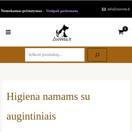
Paieška
Pereiti
Rūšiuojama
info@zooveta.lt
Nemokamas pristatymas -
Venipak paštomatu
prie
pagal
turinio
populiarumą
Higiena namams su
augintiniais