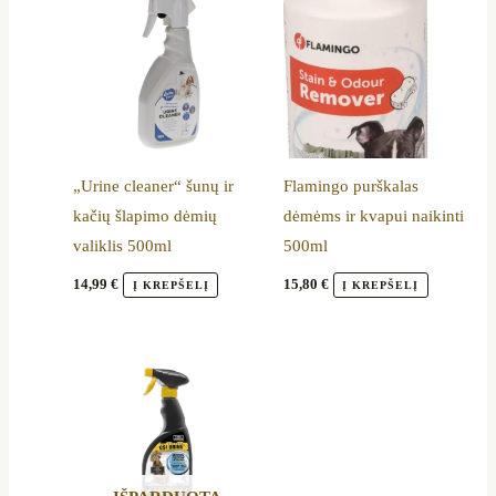
„Urine cleaner“ šunų ir
Flamingo purškalas
kačių šlapimo dėmių
dėmėms ir kvapui naikinti
valiklis 500ml
500ml
14,99
€
15,80
€
Į KREPŠELĮ
Į KREPŠELĮ