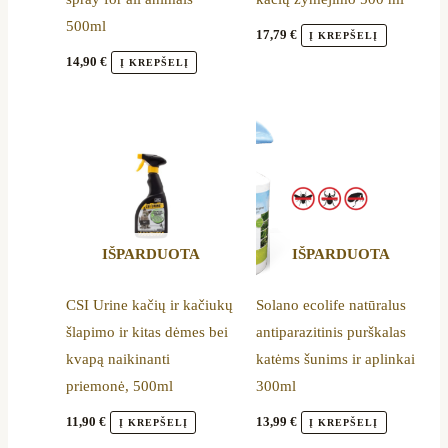
500ml
17,79
€
Į KREPŠELĮ
14,90
€
Į KREPŠELĮ
IŠPARDUOTA
IŠPARDUOTA
CSI Urine kačių ir kačiukų
Solano ecolife natūralus
šlapimo ir kitas dėmes bei
antiparazitinis purškalas
kvapą naikinanti
katėms šunims ir aplinkai
priemonė, 500ml
300ml
11,90
€
13,99
€
Į KREPŠELĮ
Į KREPŠELĮ