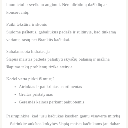
imunitetui ir sveikam augimui. Nėra dirbtinių dažiklių ar
konservantų.
Puiki tekstūra ir skonis
Siūlome paštetus, gabaliukus padaže ir sultinyje, kad tinkamą
variantą rastų net išrankūs kačiukai.
Subalansuota hidratacija
Šlapus maistas padeda palaikyti skysčių balansą ir mažina
šlapimo takų problemų riziką ateityje.
Kodėl verta pirkti iš mūsų?
Atrinktas ir patikrintas asortimentas
Greitas pristatymas
Geresnės kainos perkant pakuotėmis
Pasirūpinkite, kad jūsų kačiukas kasdien gautų visavertę mitybą
– išsirinkite aukštos kokybės šlapią maistą kačiukams jau dabar.