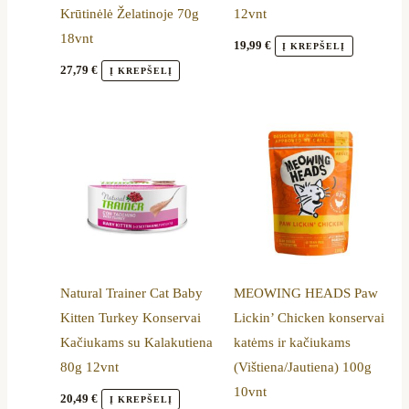
Krūtinėlė Želatinoje 70g
12vnt
18vnt
19,99
€
Į KREPŠELĮ
27,79
€
Į KREPŠELĮ
Natural Trainer Cat Baby
MEOWING HEADS Paw
Kitten Turkey Konservai
Lickin’ Chicken konservai
Kačiukams su Kalakutiena
katėms ir kačiukams
80g 12vnt
(Vištiena/Jautiena) 100g
10vnt
20,49
€
Į KREPŠELĮ