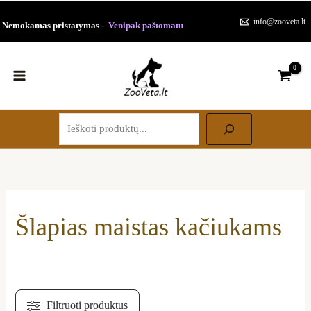
Paieška
Pereiti
Rūšiuojama
info@zooveta.lt
Nemokamas pristatymas -
Venipak paštomatu
prie
pagal
turinio
populiarumą
Šlapias maistas kačiukams