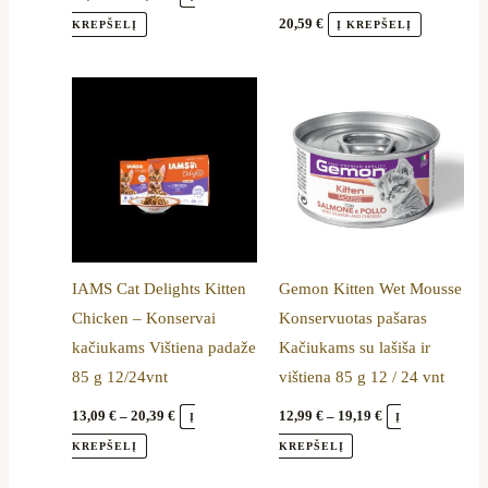
product
20,59
€
KREPŠELĮ
Į KREPŠELĮ
page
Price
Price
This
This
range:
range:
product
product
13,09 €
12,99 €
through
through
has
has
20,39 €
19,19 €
multiple
multiple
variants.
variants.
The
The
options
options
IAMS Cat Delights Kitten
Gemon Kitten Wet Mousse
may
may
Chicken – Konservai
Konservuotas pašaras
be
be
kačiukams Vištiena padaže
Kačiukams su lašiša ir
chosen
chosen
85 g 12/24vnt
vištiena 85 g 12 / 24 vnt
on
on
the
the
13,09
€
–
20,39
€
12,99
€
–
19,19
€
Į
Į
product
product
KREPŠELĮ
KREPŠELĮ
page
page