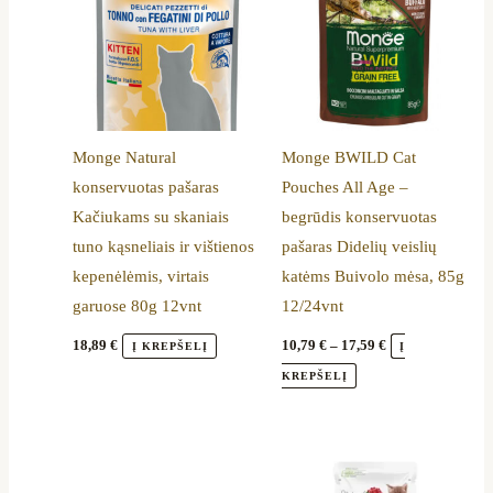
through
has
17,59 €
multiple
variants.
The
options
Monge Natural
Monge BWILD Cat
may
konservuotas pašaras
Pouches All Age –
be
Kačiukams su skaniais
begrūdis konservuotas
chosen
tuno kąsneliais ir vištienos
pašaras Didelių veislių
on
kepenėlėmis, virtais
katėms Buivolo mėsa, 85g
the
garuose 80g 12vnt
12/24vnt
product
page
18,89
€
10,79
€
–
17,59
€
Į KREPŠELĮ
Į
KREPŠELĮ