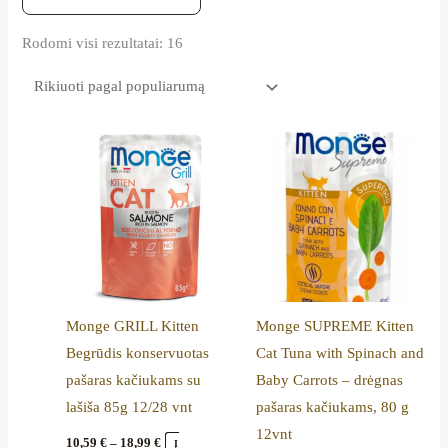
Rodomi visi rezultatai: 16
Price
This
range:
product
10,59 €
through
has
18,99 €
multiple
variants.
The
options
Monge GRILL Kitten
Monge SUPREME Kitten
may
Begrūdis konservuotas
Cat Tuna with Spinach and
be
pašaras kačiukams su
Baby Carrots – drėgnas
chosen
lašiša 85g 12/28 vnt
pašaras kačiukams, 80 g
on
12vnt
the
10,59
€
–
18,99
€
Į