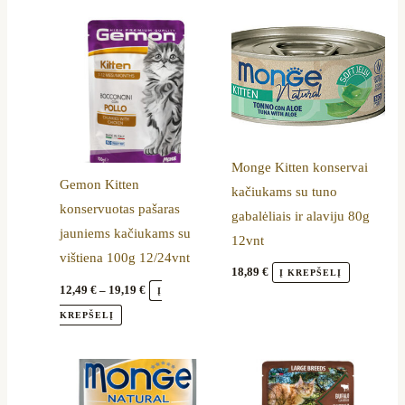
Price
This
range:
product
12,49 €
through
has
19,19 €
multiple
variants.
The
options
Monge Kitten konservai
Gemon Kitten
may
kačiukams su tuno
konservuotas pašaras
be
gabalėliais ir alaviju 80g
jauniems kačiukams su
chosen
12vnt
vištiena 100g 12/24vnt
on
18,89
€
Į KREPŠELĮ
the
12,49
€
–
19,19
€
Į
product
KREPŠELĮ
page
Price
This
range:
product
10,79 €