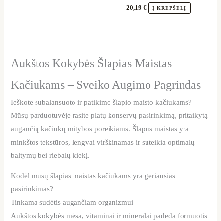
20,19
€
Į KREPŠELĮ
Aukštos Kokybės Šlapias Maistas
Kačiukams – Sveiko Augimo Pagrindas
Ieškote subalansuoto ir patikimo šlapio maisto kačiukams?
Mūsų parduotuvėje rasite platų konservų pasirinkimą, pritaikytą
augančių kačiukų mitybos poreikiams. Šlapus maistas yra
minkštos tekstūros, lengvai virškinamas ir suteikia optimalų
baltymų bei riebalų kiekį.
Kodėl mūsų šlapias maistas kačiukams yra geriausias
pasirinkimas?
Tinkama sudėtis augančiam organizmui
Aukštos kokybės mėsa, vitaminai ir mineralai padeda formuotis