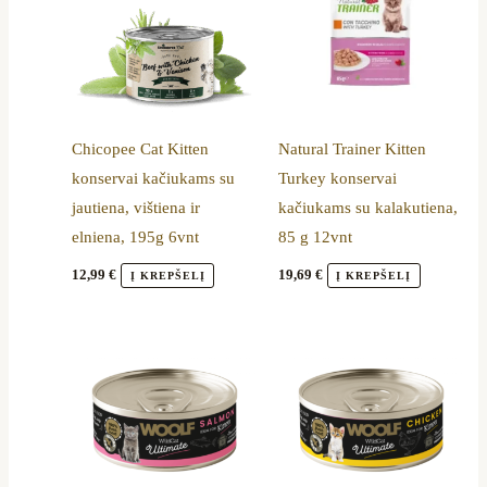
Chicopee Cat Kitten
Natural Trainer Kitten
konservai kačiukams su
Turkey konservai
jautiena, vištiena ir
kačiukams su kalakutiena,
elniena, 195g 6vnt
85 g 12vnt
12,99
€
19,69
€
Į KREPŠELĮ
Į KREPŠELĮ