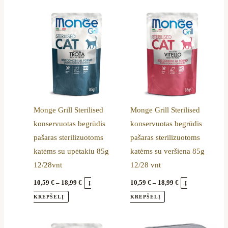
Price
Price
This
This
range:
range:
product
product
10,59 €
10,59 €
through
through
has
has
18,99 €
18,99 €
multiple
multiple
variants.
variants.
The
The
options
options
Monge Grill Sterilised
Monge Grill Sterilised
may
may
konservuotas begrūdis
konservuotas begrūdis
be
be
pašaras sterilizuotoms
pašaras sterilizuotoms
chosen
chosen
katėms su upėtakiu 85g
katėms su veršiena 85g
on
on
12/28vnt
12/28 vnt
the
the
product
product
10,59
€
–
18,99
€
10,59
€
–
18,99
€
Į
Į
page
page
KREPŠELĮ
KREPŠELĮ
Price
Price
This
This