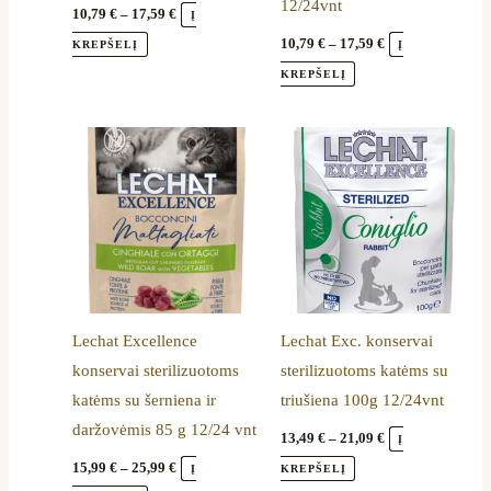
12/24vnt
product
product
10,79
€
–
17,59
€
Į
page
page
10,79
€
–
17,59
€
KREPŠELĮ
Į
KREPŠELĮ
Price
Price
This
This
range:
range:
product
product
15,99 €
13,49 €
through
through
has
has
25,99 €
21,09 €
multiple
multiple
variants.
variants.
The
The
options
options
Lechat Excellence
Lechat Exc. konservai
may
may
konservai sterilizuotoms
sterilizuotoms katėms su
be
be
katėms su šerniena ir
triušiena 100g 12/24vnt
chosen
chosen
daržovėmis 85 g 12/24 vnt
on
on
13,49
€
–
21,09
€
Į
the
the
15,99
€
–
25,99
€
Į
KREPŠELĮ