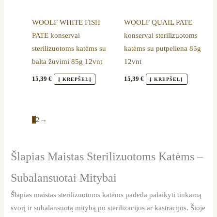
WOOLF WHITE FISH
WOOLF QUAIL PATE
PATE konservai
konservai sterilizuotoms
sterilizuotoms katėms su
katėms su putpeliena 85g
balta žuvimi 85g 12vnt
12vnt
15,39
€
15,39
€
Į KREPŠELĮ
Į KREPŠELĮ
1
2
→
Šlapias Maistas Sterilizuotoms Katėms –
Subalansuotai Mitybai
Šlapias maistas sterilizuotoms katėms padeda palaikyti tinkamą
svorį ir subalansuotą mitybą po sterilizacijos ar kastracijos. Šioje