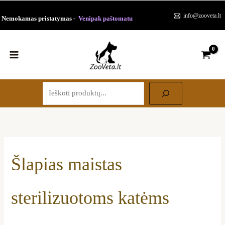
Paieška
Pereiti
Rūšiuojama
info@zooveta.lt
Nemokamas pristatymas -
Venipak paštomatu
prie
pagal
turinio
populiarumą
Šlapias maistas
sterilizuotoms katėms