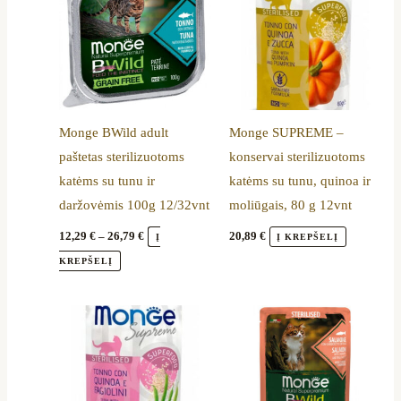
through
has
26,79 €
multiple
variants.
The
options
Monge BWild adult
Monge SUPREME –
may
paštetas sterilizuotoms
konservai sterilizuotoms
be
katėms su tunu ir
katėms su tunu, quinoa ir
chosen
daržovėmis 100g 12/32vnt
moliūgais, 80 g 12vnt
on
the
12,29
€
–
26,79
€
20,89
€
Į
Į KREPŠELĮ
product
KREPŠELĮ
page
Price
This
range:
product
10,79 €
through
has
17,59 €
multiple