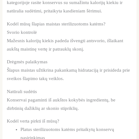
kategorijoje rasite konservus su sumažintu kalorijų kiekiu ir
natūralia sudėtimi, pritaikyta kasdieniam šėrimui.
Kodėl mūsų šlapias maistas sterilizuotoms katėms?
Svorio kontrolė
Mažesnis kalorijų kiekis padeda išvengti antsvorio, išlaikant
aukštą maistinę vertę ir patrauklų skonį.
Drėgmės palaikymas
Šlapus maistas užtikrina pakankamą hidrataciją ir prisideda prie
sveikos šlapimo takų veiklos.
Natūrali sudėtis
Konservai pagaminti iš aukštos kokybės ingredientų, be
dirbtinių dažiklių ar skonio stipriklių.
Kodėl verta pirkti iš mūsų?
Platus sterilizuotoms katėms pritaikytų konservų
pasirinkimas