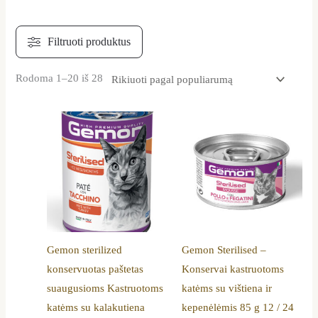
Rodoma 1–20 iš 28
Price
This
range:
product
12,99 €
through
has
20,19 €
multiple
variants.
The
options
Gemon sterilized
Gemon Sterilised –
may
konservuotas paštetas
Konservai kastruotoms
be
suaugusioms Kastruotoms
katėms su vištiena ir
chosen
katėms su kalakutiena
kepenėlėmis 85 g 12 / 24
on