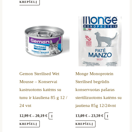
product
product
KREPŠELĮ
page
page
Price
Price
This
This
range:
range:
product
product
12,99 €
13,09 €
through
through
has
has
20,19 €
23,59 €
multiple
multiple
variants.
variants.
The
The
options
options
Gemon Sterilised Wet
Monge Monoprotein
may
may
Mousse – Konservai
Sterilised begrūdis
be
be
kastruotoms katėms su
konservuotas pašaras
chosen
chosen
tunu ir kiauliena 85 g 12 /
stertilizuotoms katėms su
on
on
24 vnt
jautiena 85g 12/24vnt
the
the
product
product
12,99
€
–
20,19
€
13,09
€
–
23,59
€
Į
Į
page
page
KREPŠELĮ
KREPŠELĮ