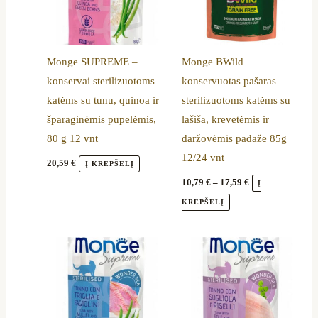
variants.
The
options
Monge SUPREME –
Monge BWild
may
konservai sterilizuotoms
konservuotas pašaras
be
katėms su tunu, quinoa ir
sterilizuotoms katėms su
chosen
šparaginėmis pupelėmis,
lašiša, krevetėmis ir
on
80 g 12 vnt
daržovėmis padaže 85g
the
12/24 vnt
product
20,59
€
Į KREPŠELĮ
page
10,79
€
–
17,59
€
Į
KREPŠELĮ