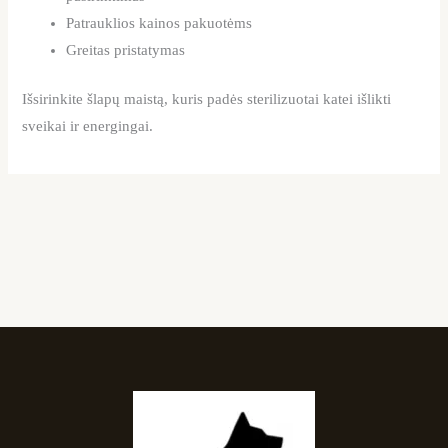
Patrauklios kainos pakuotėms
Greitas pristatymas
Išsirinkite šlapų maistą, kuris padės sterilizuotai katei išlikti
sveikai ir energingai.