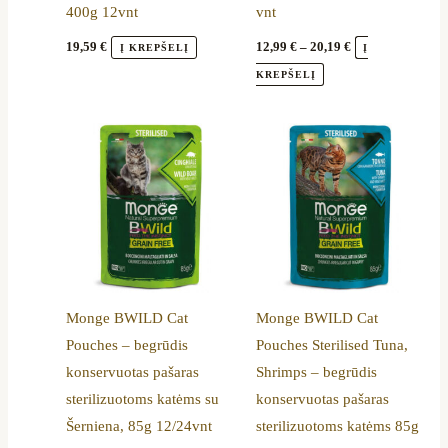
400g 12vnt
vnt
the
product
19,59
€
12,99
€
–
20,19
€
Į KREPŠELĮ
Į
page
KREPŠELĮ
Price
Price
This
This
range:
range:
product
product
10,79 €
10,79 €
through
through
has
has
17,59 €
17,59 €
multiple
multiple
variants.
variants.
The
The
options
options
Monge BWILD Cat
Monge BWILD Cat
may
may
Pouches – begrūdis
Pouches Sterilised Tuna,
be
be
konservuotas pašaras
Shrimps – begrūdis
chosen
chosen
sterilizuotoms katėms su
konservuotas pašaras
on
on
Šerniena, 85g 12/24vnt
sterilizuotoms katėms 85g
the
the