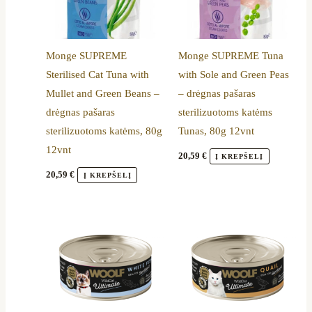
Monge SUPREME
Monge SUPREME Tuna
Sterilised Cat Tuna with
with Sole and Green Peas
Mullet and Green Beans –
– drėgnas pašaras
drėgnas pašaras
sterilizuotoms katėms
sterilizuotoms katėms, 80g
Tunas, 80g 12vnt
12vnt
20,59
€
Į KREPŠELĮ
20,59
€
Į KREPŠELĮ