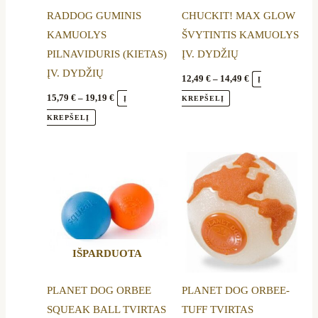
options
options
RADDOG GUMINIS
CHUCKIT! MAX GLOW
may
may
KAMUOLYS
ŠVYTINTIS KAMUOLYS
be
be
PILNAVIDURIS (KIETAS)
ĮV. DYDŽIŲ
chosen
chosen
ĮV. DYDŽIŲ
on
on
12,49
€
–
14,49
€
Į
the
the
15,79
€
–
19,19
€
Į
KREPŠELĮ
product
product
KREPŠELĮ
page
page
Price
This
This
range:
product
product
16,89 €
through
has
has
20,29 €
multiple
multiple
variants.
variants.
IŠPARDUOTA
The
The
options
options
PLANET DOG ORBEE
PLANET DOG ORBEE-
may
may
SQUEAK BALL TVIRTAS
TUFF TVIRTAS
be
be