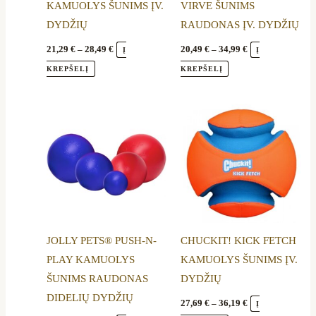
KAMUOLYS ŠUNIMS ĮV.
VIRVE ŠUNIMS
chosen
chosen
DYDŽIŲ
RAUDONAS ĮV. DYDŽIŲ
on
on
the
the
21,29
€
–
28,49
€
20,49
€
–
34,99
€
Į
Į
product
product
KREPŠELĮ
KREPŠELĮ
page
page
Price
Price
This
This
range:
range:
product
product
32,89 €
27,69 €
through
through
has
has
50,29 €
36,19 €
multiple
multiple
variants.
variants.
The
The
options
options
JOLLY PETS® PUSH-N-
CHUCKIT! KICK FETCH
may
may
PLAY KAMUOLYS
KAMUOLYS ŠUNIMS ĮV.
be
be
ŠUNIMS RAUDONAS
DYDŽIŲ
chosen
chosen
DIDELIŲ DYDŽIŲ
on
on
27,69
€
–
36,19
€
Į