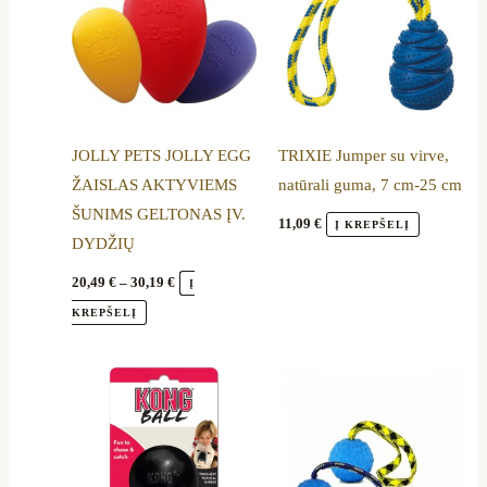
through
has
30,19 €
multiple
variants.
The
options
JOLLY PETS JOLLY EGG
TRIXIE Jumper su virve,
may
ŽAISLAS AKTYVIEMS
natūrali guma, 7 cm-25 cm
be
ŠUNIMS GELTONAS ĮV.
chosen
11,09
€
Į KREPŠELĮ
DYDŽIŲ
on
the
20,49
€
–
30,19
€
Į
product
KREPŠELĮ
page
Price
Price
This
This
range:
range:
product
product
13,69 €
15,79 €
through
through
has
has
18,69 €
16,69 €
multiple
multiple