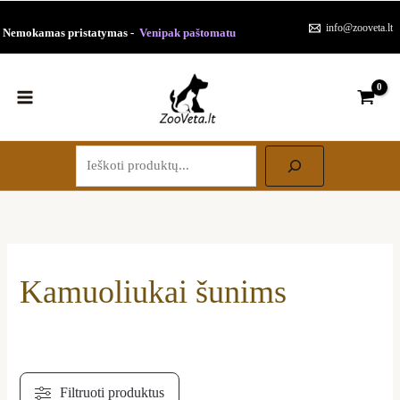
Paieška
Pereiti
Rūšiuojama
info@zooveta.lt
Nemokamas pristatymas -
Venipak paštomatu
prie
pagal
turinio
populiarumą
Kamuoliukai šunims