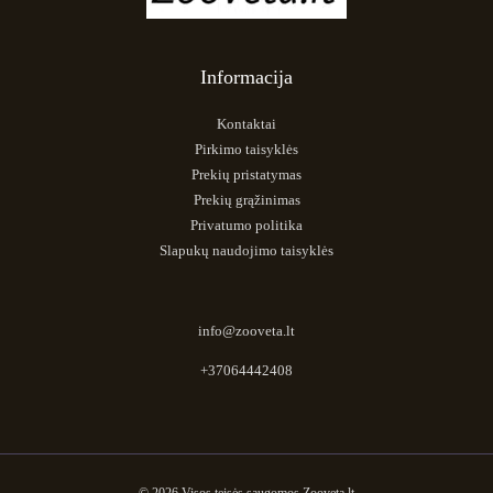
Informacija
Kontaktai
Pirkimo taisyklės
Prekių pristatymas
Prekių grąžinimas
Privatumo politika
Slapukų naudojimo taisyklės
info@zooveta.lt
+37064442408
© 2026 Visos teisės saugomos Zooveta.lt