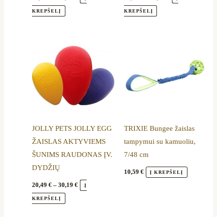
product
product
KREPŠELĮ
KREPŠELĮ
page
page
Price
This
range:
product
20,49 €
through
has
30,19 €
multiple
variants.
The
options
JOLLY PETS JOLLY EGG
TRIXIE Bungee žaislas
may
ŽAISLAS AKTYVIEMS
tampymui su kamuoliu,
be
ŠUNIMS RAUDONAS ĮV.
7/48 cm
chosen
DYDŽIŲ
on
10,59
€
Į KREPŠELĮ
the
20,49
€
–
30,19
€
Į
product
KREPŠELĮ
page