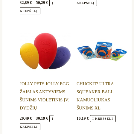
the
the
32,89
€
–
50,29
€
Į
KREPŠELĮ
product
product
KREPŠELĮ
page
page
Price
This
range:
product
20,49 €
through
has
30,19 €
multiple
variants.
The
options
JOLLY PETS JOLLY EGG
CHUCKIT! ULTRA
may
ŽAISLAS AKTYVIEMS
SQUEAKER BALL
be
ŠUNIMS VIOLETINIS ĮV.
KAMUOLIUKAS
chosen
DYDŽIŲ
ŠUNIMS XL
on
the
20,49
€
–
30,19
€
16,19
€
Į
Į KREPŠELĮ
product
KREPŠELĮ