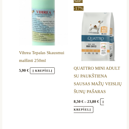
This
Sale!
range:
product
-17%
8,50 €
through
has
23,80 €
multiple
variants.
The
options
Vihrea Tepalas Skausmui
may
malšinti 250ml
be
QUATTRO MINI ADULT
chosen
5,90
€
Į KREPŠELĮ
SU PAUKŠTIENA
on
SAUSAS MAŽŲ VEISLIŲ
the
ŠUNŲ PAŠARAS
product
page
8,50
€
–
23,80
€
Į
KREPŠELĮ