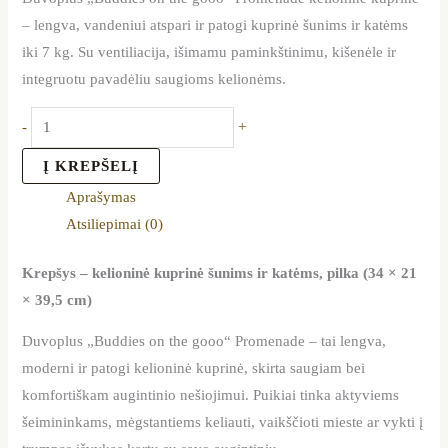
– lengva, vandeniui atspari ir patogi kuprinė šunims ir katėms
iki 7 kg. Su ventiliacija, išimamu paminkštinimu, kišenėle ir
integruotu pavadėliu saugioms kelionėms.
-
+
Į KREPŠELĮ
Aprašymas
Atsiliepimai (0)
Krepšys – kelioninė kuprinė šunims ir katėms, pilka (34 × 21
× 39,5 cm)
Duvoplus „Buddies on the gooo“ Promenade – tai lengva,
moderni ir patogi kelioninė kuprinė, skirta saugiam bei
komfortiškam augintinio nešiojimui. Puikiai tinka aktyviems
šeimininkams, mėgstantiems keliauti, vaikščioti mieste ar vykti į