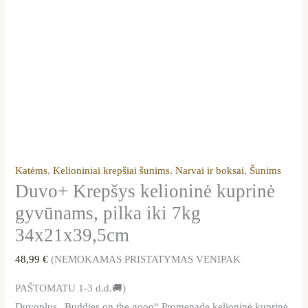
Katėms
,
Kelioniniai krepšiai šunims
,
Narvai ir boksai
,
Šunims
Duvo+ Krepšys kelioninė kuprinė
gyvūnams, pilka iki 7kg
34x21x39,5cm
48,99
€
(NEMOKAMAS PRISTATYMAS VENIPAK
PAŠTOMATU 1-3 d.d.🚚)
Duvoplus „Buddies on the gooo“ Promenade kelioninė kuprinė