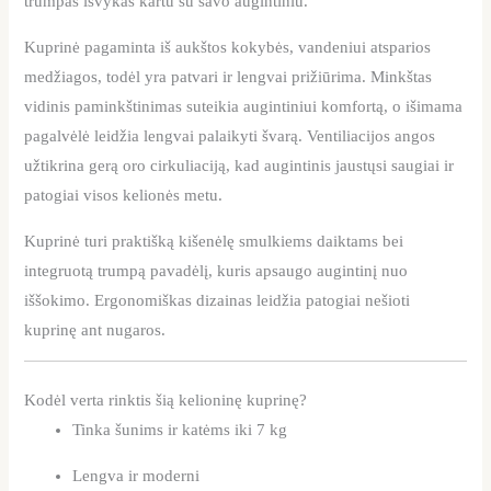
trumpas išvykas kartu su savo augintiniu.
Kuprinė pagaminta iš aukštos kokybės, vandeniui atsparios
medžiagos, todėl yra patvari ir lengvai prižiūrima. Minkštas
vidinis paminkštinimas suteikia augintiniui komfortą, o išimama
pagalvėlė leidžia lengvai palaikyti švarą. Ventiliacijos angos
užtikrina gerą oro cirkuliaciją, kad augintinis jaustųsi saugiai ir
patogiai visos kelionės metu.
Kuprinė turi praktišką kišenėlę smulkiems daiktams bei
integruotą trumpą pavadėlį, kuris apsaugo augintinį nuo
iššokimo. Ergonomiškas dizainas leidžia patogiai nešioti
kuprinę ant nugaros.
Kodėl verta rinktis šią kelioninę kuprinę?
Tinka šunims ir katėms iki 7 kg
Lengva ir moderni