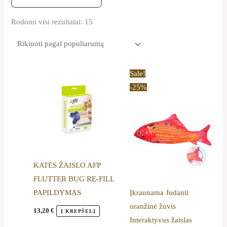
Rodomi visi rezultatai: 15
Original
Current
Sale!
price
price
-25%
was:
is:
17,00 €.
12,80 €.
KATĖS ŽAISLO AFP
FLUTTER BUG RE-FILL
PAPILDYMAS
Įkraunama Judanti
oranžinė žuvis
13,20
€
Į KREPŠELĮ
Interaktyvus žaislas