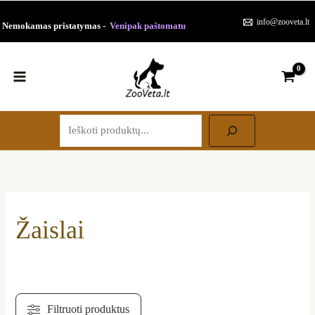
Paieška
Pereiti
Rūšiuojama
info@zooveta.lt
Nemokamas pristatymas -
Venipak paštomatu
prie
pagal
turinio
populiarumą
Žaislai