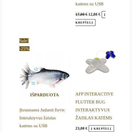
katėms su USB
17,00
€
12,80
€
Į
KREPŠELĮ
Original
Current
Sale!
price
price
-25%
was:
is:
17,00 €.
12,80 €.
AFP INTERACTIVE
IŠPARDUOTA
FLUTTER BUG
Įkraunama Judanti žuvis
INTERAKTYVUS
Interaktyvus žaislas
ŽAISLAS KATĖMS
katėms su USB
23,00
€
Į KREPŠELĮ