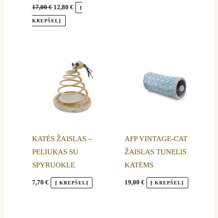
17,00
€
12,80
€
Į
KREPŠELĮ
KATĖS ŽAISLAS –
AFP VINTAGE-CAT
PELIUKAS SU
ŽAISLAS TUNELIS
SPYRUOKLE
KATĖMS
7,70
€
19,00
€
Į KREPŠELĮ
Į KREPŠELĮ