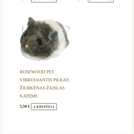
the
the
product
product
page
page
ROSEWOOD PET
VIBRUOJANTIS PILKAS
ŽIURKĖNAS ŽAISLAS
KATĖMS
5,50
€
Į KREPŠELĮ