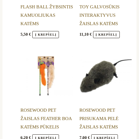
FLASH BALL ŽYBSINTIS
TOY GALVOSŪKIS
KAMUOLIUKAS
INTERAKTYVUS
KATĖMS
ŽAISLAS KATĖMS
5,50
€
11,10
€
Į KREPŠELĮ
Į KREPŠELĮ
This
This
product
product
has
has
multiple
multiple
variants.
variants.
The
The
options
options
ROSEWOOD PET
ROSEWOOD PET
may
may
ŽAISLAS FEATHER BOA
PRISUKAMA PELĖ
be
be
KATĖMS PŪKELIS
ŽAISLAS KATĖMS
chosen
chosen
on
on
6,20
€
7,00
€
Į KREPŠELĮ
Į KREPŠELĮ