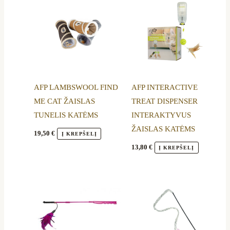
AFP LAMBSWOOL FIND
AFP INTERACTIVE
ME CAT ŽAISLAS
TREAT DISPENSER
TUNELIS KATĖMS
INTERAKTYVUS
ŽAISLAS KATĖMS
19,50
€
Į KREPŠELĮ
13,80
€
Į KREPŠELĮ