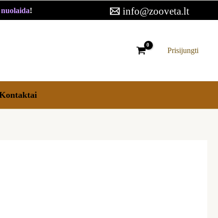
info@zooveta.lt
€ nuolaida
!
Prisijungti
Kontaktai