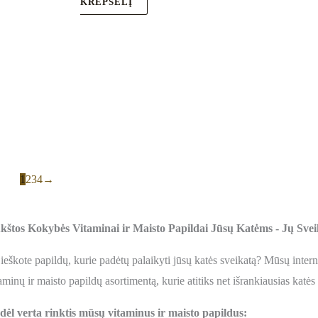
KREPŠELĮ
1
2
3
4
→
kštos Kokybės Vitaminai ir Maisto Papildai Jūsų Katėms - Jų Sveik
ieškote papildų, kurie padėtų palaikyti jūsų katės sveikatą? Mūsų inter
aminų ir maisto papildų asortimentą, kurie atitiks net išrankiausias katė
dėl verta rinktis mūsų vitaminus ir maisto papildus: