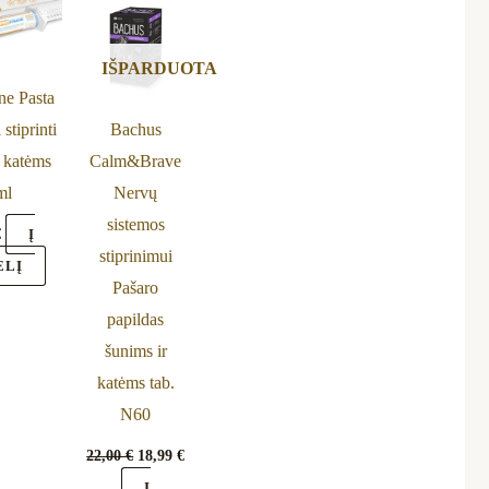
22,00 €.
18,99 €.
IŠPARDUOTA
e Pasta
 stiprinti
Bachus
r katėms
Calm&Brave
ml
Nervų
sistemos
€
Į
stiprinimui
ELĮ
Pašaro
papildas
šunims ir
katėms tab.
N60
22,00
€
18,99
€
Į