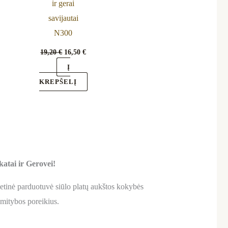
ir gerai
savijautai
N300
19,20
€
16,50
€
Į
KREPŠELĮ
atai ir Gerovei!
netinė parduotuvė siūlo platų aukštos kokybės
s mitybos poreikius.