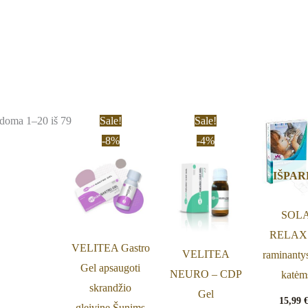
Original
Current
Original
Current
doma 1–20 iš 79
Sale!
Sale!
price
price
price
price
-8%
-4%
was:
is:
was:
is:
19,50 €.
17,99 €.
26,00 €.
24,89 €.
IŠPA
SOL
RELAX 
VELITEA Gastro
VELITEA
raminantys
Gel apsaugoti
NEURO – CDP
katėm
skrandžio
Gel
15,99
gleivinę Šunims