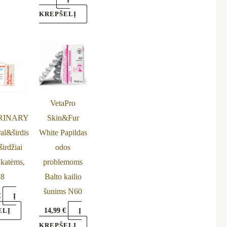
KREPŠELĮ
VetaPro
RINARY
Skin&Fur
al&širdis
White Papildas
širdžiai
odos
 katėms,
problemoms
8
Balto kailio
šunims N60
€
Į
14,99
€
ELĮ
Į
KREPŠELĮ