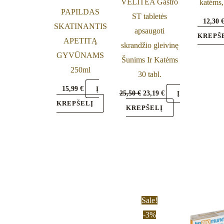
VELITEA Gastro
katėms,
PAPILDAS
ST tabletės
12,30
SKATINANTIS
apsaugoti
KREPŠ
APETITĄ
skrandžio gleivinę
GYVŪNAMS
Šunims Ir Katėms
250ml
30 tabl.
15,99
€
Į
25,50
€
23,19
€
Į
KREPŠELĮ
KREPŠELĮ
Original
Current
Sale!
price
price
-3%
was:
is: