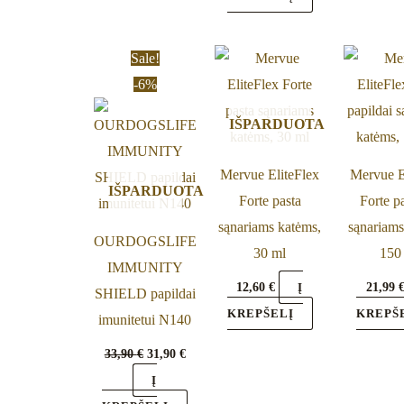
Original
Current
Sale!
price
price
-6%
was:
is:
33,90 €.
31,90 €.
IŠPARDUOTA
Mervue EliteFlex
Mervue E
IŠPARDUOTA
Forte pasta
Forte p
sąnariams katėms,
sąnariams
OURDOGSLIFE
30 ml
150
IMMUNITY
12,60
€
21,99
Į
SHIELD papildai
KREPŠELĮ
KREPŠ
imunitetui N140
33,90
€
31,90
€
Į