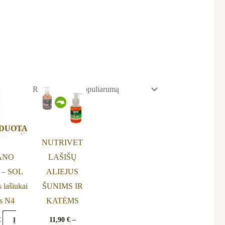
Price
This
range:
product
11,90 €
through
has
25,90 €
RDUOTA
multiple
NUTRIVET
variants.
ANO
LAŠIŠŲ
The
– SOL
ALIEJUS
options
 lašiukai
ŠUNIMS IR
may
s N4
KATĖMS
be
chosen
€
11,90
€
–
Į