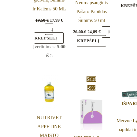
Neuroapsauginis
KREPŠ
Ir Katėms 50 ML
Pašaro Papildas
19,50
€
17,99
€
Šunims 50 ml
Į
26,00
€
24,89
€
Į
KREPŠELĮ
KREPŠELĮ
Įvertinimas:
5.00
iš 5
Original
Current
Sale!
price
price
-9%
was:
is:
25,50 €.
23,19 €.
IŠPA
NUTRIVET
Mervue Ly
APPETINE
papildai i
MAISTO