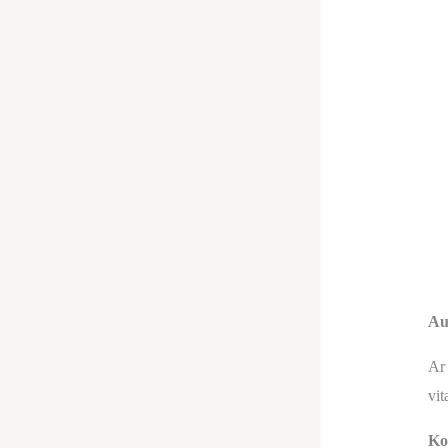
Au
Ar 
vit
Ko