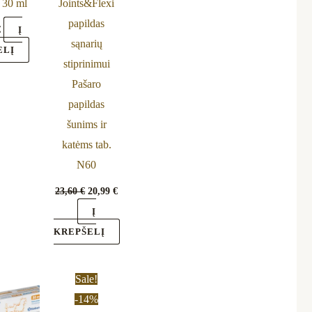
 30 ml
Joints&Flexi
papildas
€
Į
sąnarių
ELĮ
stiprinimui
Pašaro
papildas
šunims ir
katėms tab.
N60
23,60
€
20,99
€
Į
KREPŠELĮ
Original
Current
Sale!
price
price
-14%
was:
is: