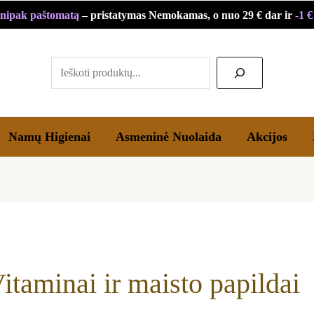
Rūšiuojama
nipak paštomatą
– pristatymas Nemokamas, o nuo 29 € dar ir
-1 
pagal
Paieška
populiarumą
Namų Higienai
Asmeninė Nuolaida
Akcijos
itaminai ir maisto papildai