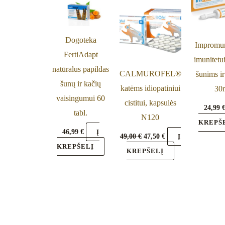
49,00 €.
47,50 €.
Dogoteka
Impromun
FertiAdapt
imunitetui
natūralus papildas
CALMUROFEL®
šunims i
šunų ir kačių
katėms idiopatiniui
30
vaisingumui 60
cistitui, kapsulės
24,99
tabl.
N120
KREPŠ
46,99
€
Į
49,00
€
47,50
€
Į
KREPŠELĮ
KREPŠELĮ