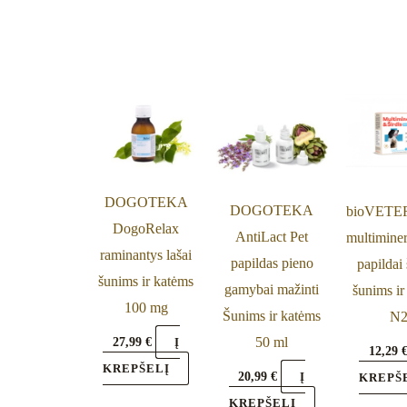
DOGOTEKA
DOGOTEKA
bioVETE
DogoRelax
AntiLact Pet
multiminer
raminantys lašai
papildas pieno
papildai 
šunims ir katėms
gamybai mažinti
šunims ir
100 mg
Šunims ir katėms
N2
27,99
€
50 ml
Į
12,29
KREPŠELĮ
20,99
€
Į
KREPŠ
KREPŠELĮ