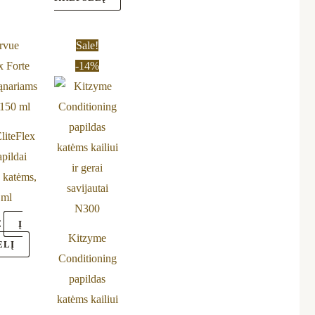
Original
Current
Sale!
price
price
-14%
was:
is:
19,20 €.
16,50 €.
liteFlex
apildai
 katėms,
 ml
€
Į
Kitzyme
ELĮ
Conditioning
papildas
katėms kailiui