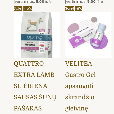
Įvertinimas:
5.00
iš 5
Įvertinimas:
5.00
iš 5
This
Price
Original
Current
Sale!
-15%
Sale!
-8%
product
range:
price
price
has
14,45 €
was:
is:
multiple
through
19,50 €.
17,99 €.
variants.
44,19 €
The
options
may
QUATTRO
VELITEA
be
chosen
EXTRA LAMB
Gastro Gel
on
the
SU ĖRIENA
apsaugoti
product
SAUSAS ŠUNŲ
skrandžio
page
PAŠARAS
gleivinę