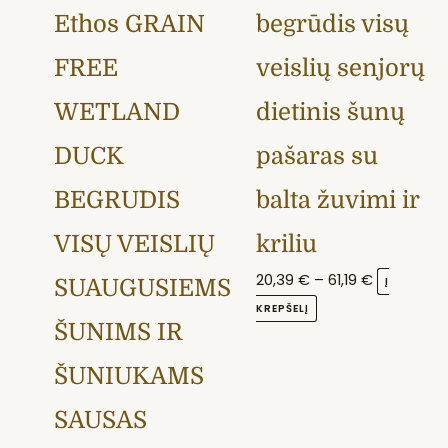
chosen
Ethos GRAIN
begrūdis visų
on
the
FREE
veislių senjorų
product
WETLAND
dietinis šunų
page
DUCK
pašaras su
BEGRŪDIS
balta žuvimi ir
VISŲ VEISLIŲ
kriliu
20,39
€
–
61,19
€
Į
SUAUGUSIEMS
KREPŠELĮ
ŠUNIMS IR
ŠUNIUKAMS
SAUSAS