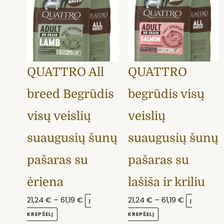
multiple
through
multiple
through
variants.
61,19 €
variants.
61,19 €
The
The
options
options
may
may
QUATTRO All
QUATTRO
be
be
chosen
chosen
breed Begrūdis
begrūdis visų
on
on
the
the
visų veislių
veislių
product
product
suaugusių šunų
suaugusių šunų
page
page
pašaras su
pašaras su
ėriena
lašiša ir kriliu
21,24
€
–
61,19
€
21,24
€
–
61,19
€
Į
Į
KREPŠELĮ
KREPŠELĮ