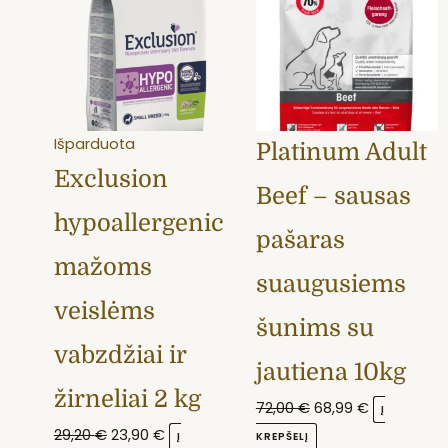
29,20 €.
23,90 €.
72,00 €.
68,99 €.
Išparduota
Platinum Adult
Exclusion
Beef – sausas
hypoallergenic
pašaras
mažoms
suaugusiems
veislėms
šunims su
vabzdžiai ir
jautiena 10kg
žirneliai 2 kg
72,00
€
68,99
€
Į
29,20
€
23,90
€
Į
KREPŠELĮ