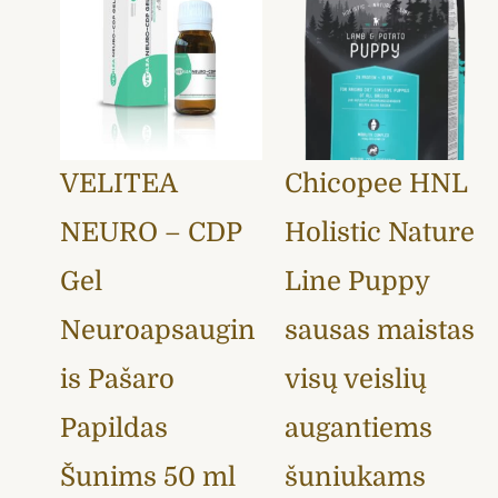
was:
is:
has
17,90 €
26,00 €.
24,89 €.
multiple
through
variants.
66,99 €
The
options
may
VELITEA
Chicopee HNL
be
chosen
NEURO – CDP
Holistic Nature
on
the
Gel
Line Puppy
product
Neuroapsaugin
sausas maistas
page
is Pašaro
visų veislių
Papildas
augantiems
Šunims 50 ml
šuniukams