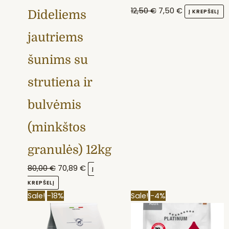
12,50
€
7,50
€
Į KREPŠELĮ
Dideliems
jautriems
šunims su
strutiena ir
bulvėmis
(minkštos
granulės) 12kg
80,00
€
70,89
€
Į
KREPŠELĮ
Original
Current
Original
Current
Sale!
-18%
Sale!
-4%
price
price
price
price
was:
is:
was:
is: