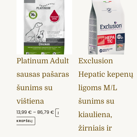
product
range:
price
price
has
13,99 €
was:
is:
multiple
through
76,90 €.
69,49 €.
variants.
86,79 €
The
options
may
Platinum Adult
Exclusion
be
chosen
sausas pašaras
Hepatic kepenų
on
the
šunims su
ligoms M/L
product
vištiena
šunims su
page
13,99
€
–
86,79
€
Į
kiauliena,
KREPŠELĮ
žirniais ir