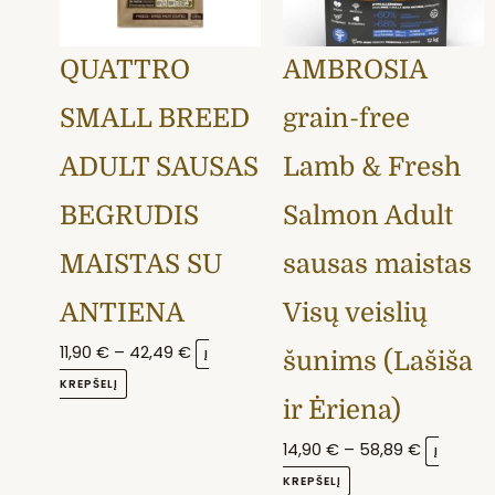
options
options
may
may
QUATTRO
AMBROSIA
be
be
chosen
chosen
SMALL BREED
grain-free
on
on
the
the
ADULT SAUSAS
Lamb & Fresh
product
product
BEGRŪDIS
Salmon Adult
page
page
MAISTAS SU
sausas maistas
ANTIENA
Visų veislių
11,90
€
–
42,49
€
Į
šunims (Lašiša
KREPŠELĮ
ir Ėriena)
14,90
€
–
58,89
€
Į
KREPŠELĮ