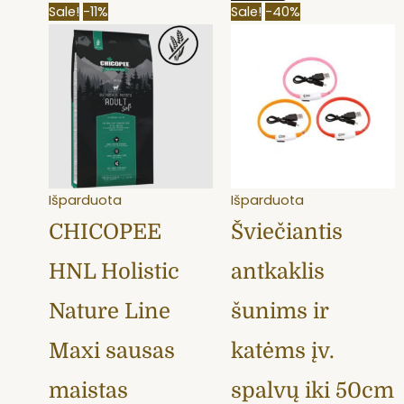
Original
Current
Original
Current
T
Sale!
-11%
Sale!
-40%
price
price
price
price
p
was:
is:
was:
is:
h
80,00 €.
70,89 €.
12,50 €.
7,50 €.
m
v
T
o
m
Išparduota
Išparduota
b
CHICOPEE
Šviečiantis
c
o
HNL Holistic
antkaklis
t
p
Nature Line
šunims ir
p
Maxi sausas
katėms įv.
maistas
spalvų iki 50cm