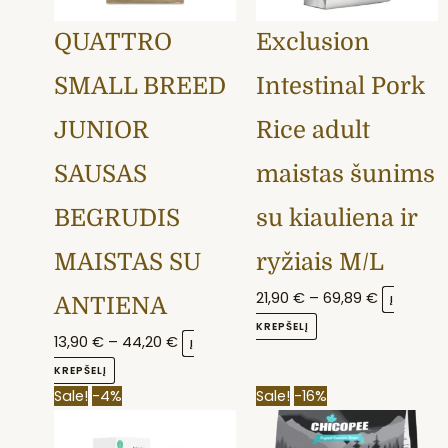
may
may
QUATTRO
Exclusion
be
be
chosen
chosen
SMALL BREED
Intestinal Pork
on
on
the
the
JUNIOR
Rice adult
product
product
SAUSAS
maistas šunims
page
page
BEGRŪDIS
su kiauliena ir
MAISTAS SU
ryžiais M/L
21,90
€
–
69,89
€
Į
ANTIENA
KREPŠELĮ
13,90
€
–
44,20
€
Į
KREPŠELĮ
Original
Current
This
Price
Sale!
-4%
Sale!
-16%
price
price
product
range: