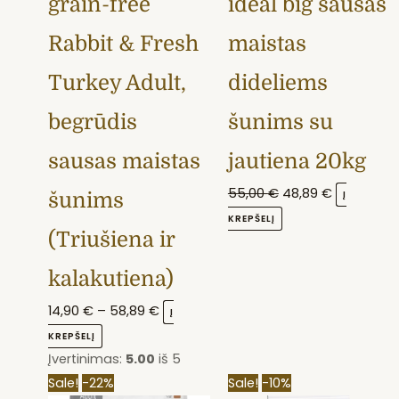
grain-free
ideal big sausas
on
the
Rabbit & Fresh
maistas
product
Turkey Adult,
dideliems
page
begrūdis
šunims su
sausas maistas
jautiena 20kg
55,00
€
48,89
€
Į
šunims
KREPŠELĮ
(Triušiena ir
kalakutiena)
14,90
€
–
58,89
€
Į
KREPŠELĮ
Įvertinimas:
5.00
iš 5
This
Price
Original
Current
Sale!
-22%
Sale!
-10%