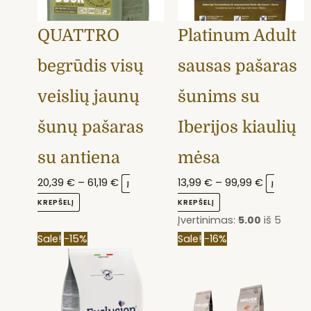
may
may
QUATTRO
Platinum Adult
be
be
chosen
chosen
begrūdis visų
sausas pašaras
on
on
the
the
veislių jaunų
šunims su
product
product
šunų pašaras
Iberijos kiaulių
page
page
su antiena
mėsa
20,39
€
–
61,19
€
13,99
€
–
99,99
€
Į
Į
KREPŠELĮ
KREPŠELĮ
Įvertinimas:
5.00
iš 5
This
Price
This
Price
Sale!
-15%
Sale!
-16%
product
range:
product
range:
has
21,90 €
has
16,90 €
multiple
through
multiple
through