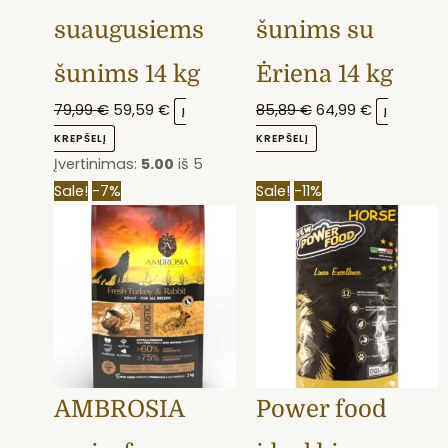
suaugusiems
šunims su
šunims 14 kg
Ėriena 14 kg
79,99
€
59,59
€
85,89
€
64,99
€
Į
Į
KREPŠELĮ
KREPŠELĮ
Įvertinimas:
5.00
iš 5
This
Price
Original
Current
Sale!
-7%
Sale!
-11%
product
range:
price
price
has
14,90 €
was:
is:
multiple
through
55,00 €.
48,89 €.
variants.
58,89 €
The
options
may
AMBROSIA
Power food
be
chosen