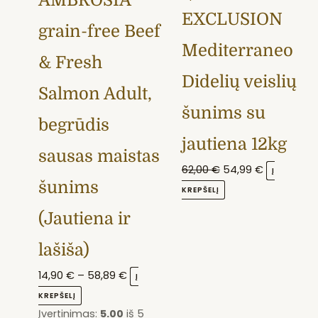
AMBROSIA
EXCLUSION
chosen
grain-free Beef
on
Mediterraneo
the
& Fresh
product
Didelių veislių
Salmon Adult,
page
šunims su
begrūdis
jautiena 12kg
sausas maistas
62,00
€
54,99
€
Į
šunims
KREPŠELĮ
(Jautiena ir
lašiša)
14,90
€
–
58,89
€
Į
KREPŠELĮ
Įvertinimas:
5.00
iš 5