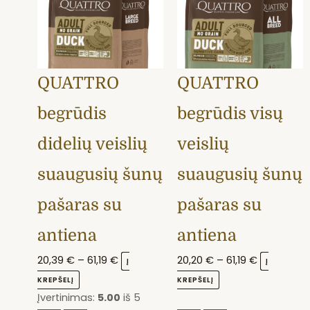
variants.
61,19 €
variants.
61,19 €
The
The
options
options
may
may
QUATTRO
QUATTRO
be
be
chosen
chosen
begrūdis
begrūdis visų
on
on
the
the
didelių veislių
veislių
product
product
suaugusių šunų
suaugusių šunų
page
page
pašaras su
pašaras su
antiena
antiena
20,39
€
–
61,19
€
20,20
€
–
61,19
€
Į
Į
KREPŠELĮ
KREPŠELĮ
Įvertinimas:
5.00
iš 5