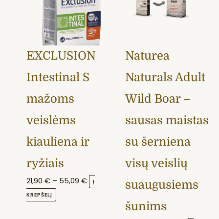
variants.
55,09 €
variants.
56,89 €
The
The
options
options
may
may
EXCLUSION
Naturea
be
be
chosen
chosen
Intestinal S
Naturals Adult
on
on
the
the
mažoms
Wild Boar –
product
product
veislėms
sausas maistas
page
page
kiauliena ir
su šerniena
ryžiais
visų veislių
21,90
€
–
55,09
€
Į
suaugusiems
KREPŠELĮ
šunims