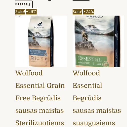
KREPŠELĮ
Original
Current
Original
Current
Sale!
-26%
Sale!
-24%
price
price
price
price
was:
is:
was:
is:
79,99 €.
59,59 €.
85,89 €.
64,99 €.
Wolfood
Wolfood
Essential Grain
Essential
Free Begrūdis
Begrūdis
sausas maistas
sausas maistas
Sterilizuotiems
suaugusiems