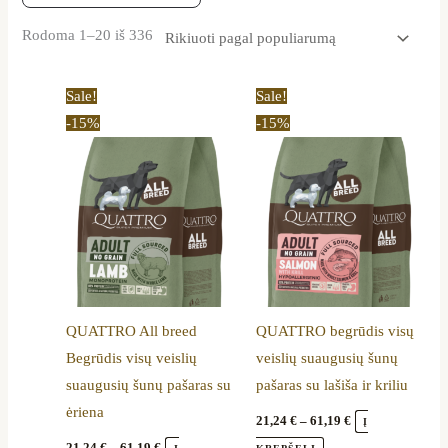
Rodoma 1–20 iš 336
Price
Price
This
This
Sale!
Sale!
range:
range:
product
product
-15%
-15%
21,24 €
21,24 €
through
through
has
has
61,19 €
61,19 €
multiple
multiple
variants.
variants.
The
The
options
options
may
may
be
be
QUATTRO All breed
QUATTRO begrūdis visų
chosen
chosen
Begrūdis visų veislių
veislių suaugusių šunų
on
on
suaugusių šunų pašaras su
pašaras su lašiša ir kriliu
the
the
ėriena
product
product
21,24
€
–
61,19
€
Į
page
page
21,24
€
–
61,19
€