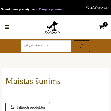
Pereiti
Rūšiuojama
info@zooveta.lt
Nemokamas pristatymas -
Venipak paštomatu
prie
pagal
turinio
populiarumą
Paieška
Maistas šunims