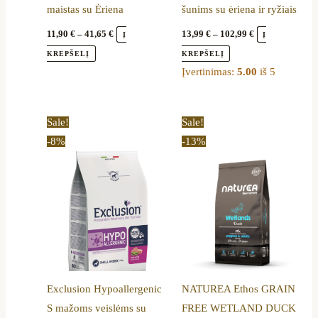
maistas su Ėriena
šunims su ėriena ir ryžiais
the
the
product
product
11,90
€
–
41,65
€
13,99
€
–
102,99
€
Į
Į
page
page
KREPŠELĮ
KREPŠELĮ
Įvertinimas:
5.00
iš 5
Price
Original
Current
This
Sale!
Sale!
range:
price
price
product
-8%
-13%
21,90 €
was:
is:
through
86,00 €.
74,69 €.
has
54,90 €
multiple
variants.
The
options
may
be
Exclusion Hypoallergenic
NATUREA Ethos GRAIN
chosen
S mažoms veislėms su
FREE WETLAND DUCK
on