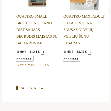
may
may
be
be
QUATTRO SMALL
QUATTRO MAXI ADULT
chosen
chosen
BREED SENIOR AND
SU PAUKŠTIENA
on
on
DIET SAUSAS
SAUSAS DIDELIŲ
the
the
BEGRŪDIS MAISTAS SU
VEISLIŲ ŠUNŲ
product
product
BALTA ŽUVIMI
PAŠARAS
page
page
11,90
€
–
41,64
€
11,05
€
–
33,99
€
Į
Į
KREPŠELĮ
KREPŠELĮ
Įvertinimas:
5.00
iš 5
1
2
3
4
…
15
16
17
→