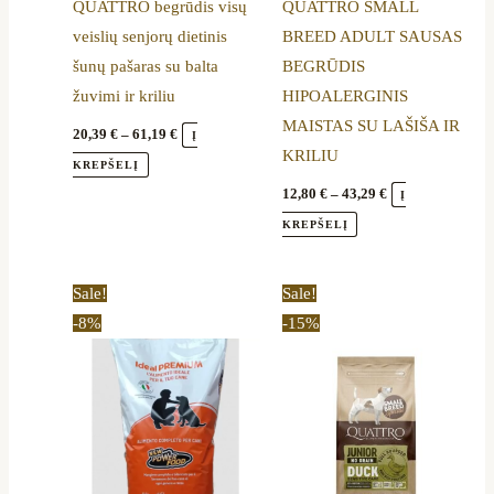
QUATTRO begrūdis visų
QUATTRO SMALL
chosen
chosen
veislių senjorų dietinis
BREED ADULT SAUSAS
on
on
šunų pašaras su balta
BEGRŪDIS
the
the
žuvimi ir kriliu
HIPOALERGINIS
product
product
MAISTAS SU LAŠIŠA IR
page
page
20,39
€
–
61,19
€
Į
KRILIU
KREPŠELĮ
12,80
€
–
43,29
€
Į
KREPŠELĮ
Original
Current
Price
This
Sale!
Sale!
price
price
range:
product
-8%
-15%
was:
is:
13,90 €
54,00 €.
49,79 €.
through
has
44,20 €
multiple
variants.
The
options