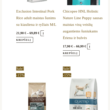
be
be
Exclusion Intestinal Pork
Chicopee HNL Holistic
chosen
chosen
Rice adult maistas šunims
Nature Line Puppy sausas
on
on
su kiauliena ir ryžiais M/L
maistas visų veislių
the
the
augantiems šuniukams
product
product
21,90
€
–
69,89
€
Į
Ėriena ir bulvės
page
page
KREPŠELĮ
17,90
€
–
66,99
€
Į
KREPŠELĮ
Price
Price
This
This
Sale!
Sale!
range:
range:
product
product
-15%
-15%
11,90 €
11,05 €
through
through
has
has
41,64 €
33,99 €
multiple
multiple
variants.
variants.
The
The
options
options