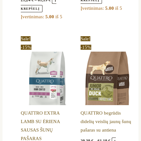
Į
KREPŠELĮ
Įvertinimas:
5.00
iš 5
KREPŠELĮ
Įvertinimas:
5.00
iš 5
Price
Price
This
This
Sale!
Sale!
range:
range:
product
product
-15%
-15%
14,45 €
20,39 €
through
through
has
has
44,19 €
61,19 €
multiple
multiple
variants.
variants.
The
The
options
options
may
may
be
be
QUATTRO EXTRA
QUATTRO begrūdis
chosen
chosen
LAMB SU ĖRIENA
didelių veislių jaunų šunų
on
on
SAUSAS ŠUNŲ
pašaras su antiena
the
the
PAŠARAS
product
product
20,39
€
–
61,19
€