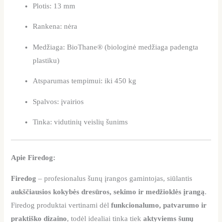
Plotis: 13 mm
Rankena: nėra
Medžiaga: BioThane® (biologinė medžiaga padengta
plastiku)
Atsparumas tempimui: iki 450 kg
Spalvos: įvairios
Tinka: vidutinių veislių šunims
Apie Firedog:
Firedog
– profesionalus šunų įrangos gamintojas, siūlantis
aukščiausios kokybės dresūros, sekimo ir medžioklės įrangą
.
Firedog produktai vertinami dėl
funkcionalumo, patvarumo ir
praktiško dizaino
, todėl idealiai tinka tiek
aktyviems šunų