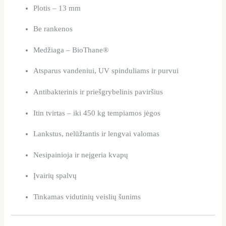
Plotis – 13 mm
Be rankenos
Medžiaga – BioThane®
Atsparus vandeniui, UV spinduliams ir purvui
Antibakterinis ir priešgrybelinis paviršius
Itin tvirtas – iki 450 kg tempiamos jėgos
Lankstus, nelūžtantis ir lengvai valomas
Nesipainioja ir neįgeria kvapų
Įvairių spalvų
Tinkamas vidutinių veislių šunims