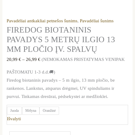
Pavadėliai antkakliai petnešos šunims
,
Pavadėliai šunims
FIREDOG BIOTANINIS
PAVADYS 5 METRŲ ILGIO 13
MM PLOČIO ĮV. SPALVŲ
20,99
€
–
26,99
€
(NEMOKAMAS PRISTATYMAS VENIPAK
PAŠTOMATU 1-3 d.d.🚚)
Firedog biotaninis pavadys – 5 m ilgio, 13 mm pločio, be
rankenos. Lankstus, atsparus drėgmei, UV spinduliams ir
purvui. Tinkamas dresūrai, pėdsekystei ar medžioklei.
Juoda
Mėlyna
Oranžinė
Išvalyti