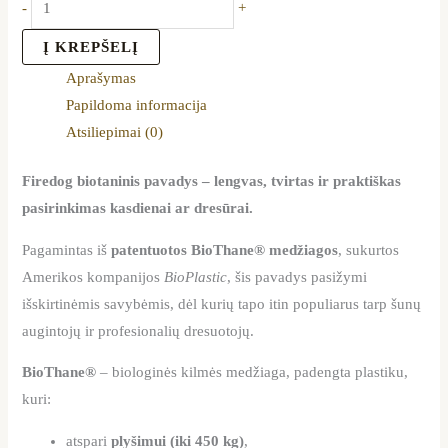
-
+
Į KREPŠELĮ
Aprašymas
Papildoma informacija
Atsiliepimai (0)
Firedog biotaninis pavadys – lengvas, tvirtas ir praktiškas
pasirinkimas kasdienai ar dresūrai.
Pagamintas iš
patentuotos BioThane® medžiagos
, sukurtos
Amerikos kompanijos
BioPlastic
, šis pavadys pasižymi
išskirtinėmis savybėmis, dėl kurių tapo itin populiarus tarp šunų
augintojų ir profesionalių dresuotojų.
BioThane®
– biologinės kilmės medžiaga, padengta plastiku,
kuri:
atspari
plyšimui (iki 450 kg)
,