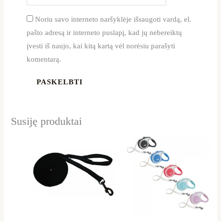
Noriu savo interneto naršyklėje išsaugoti vardą, el.
pašto adresą ir interneto puslapį, kad jų nebereiktų
įvesti iš naujo, kai kitą kartą vėl norėsiu parašyti
komentarą.
Susiję produktai
Price
This
This
range:
product
product
19,99 €
through
has
has
26,99 €
multiple
multiple
variants.
variants.
The
The
options
options