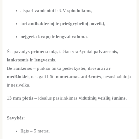
atspari
vandeniui
ir
UV spinduliams
,
turi
antibakterinį ir priešgrybelinį poveikį
,
neįgeria kvapų
ir
lengvai valoma
.
Šis pavadys
primena odą
, tačiau yra žymiai
patvaresnis,
lankstesnis ir lengvesnis
.
Be rankenos
– puikiai tinka
pėdsekystei, dresūrai ar
medžioklei
, nes gali būti
numetamas ant žemės
, nesusipainioja
ir nesivelka.
13 mm plotis
– idealus pasirinkimas
vidutinių veislių šunims
.
Savybės:
Ilgis – 5 metrai