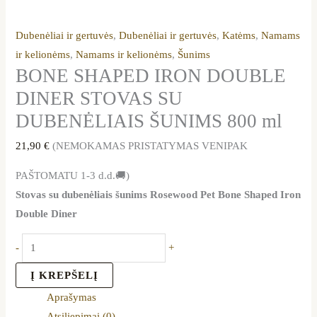
Dubenėliai ir gertuvės
,
Dubenėliai ir gertuvės
,
Katėms
,
Namams
ir kelionėms
,
Namams ir kelionėms
,
Šunims
BONE SHAPED IRON DOUBLE
DINER STOVAS SU
DUBENĖLIAIS ŠUNIMS 800 ml
21,90
€
(NEMOKAMAS PRISTATYMAS VENIPAK
PAŠTOMATU 1-3 d.d.🚚)
Stovas su dubenėliais šunims Rosewood Pet Bone Shaped Iron
Double Diner
-
+
Į KREPŠELĮ
Aprašymas
Atsiliepimai (0)