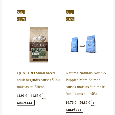
Price
Price
This
This
Sale!
Sale!
range:
range:
product
product
-15%
-16%
11,90 €
16,70 €
through
through
has
has
41,65 €
56,89 €
multiple
multiple
variants.
variants.
The
The
options
options
may
may
be
be
QUATTRO Small breed
Naturea Naturals Adult &
chosen
chosen
adult begrūdis sausas šunų
Puppies Mare Salmon –
on
on
maistas su Ėriena
sausas maistas šunims ir
the
the
šuniukams su lašiša
product
product
11,90
€
–
41,65
€
Į
page
page
16,70
€
–
56,89
€
KREPŠELĮ
Į
KREPŠELĮ