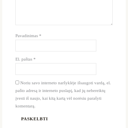
Pavadinimas
*
El. paštas
*
Noriu savo interneto naršyklėje išsaugoti vardą, el.
pašto adresą ir interneto puslapį, kad jų nebereiktų
įvesti iš naujo, kai kitą kartą vėl norėsiu parašyti
komentarą.