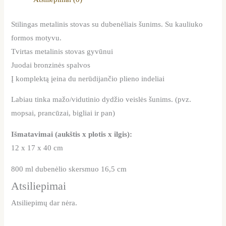
Stilingas metalinis stovas su dubenėliais šunims. Su kauliuko
formos motyvu.
Tvirtas metalinis stovas gyvūnui
Juodai bronzinės spalvos
Į komplektą įeina du nerūdijančio plieno indeliai
Labiau tinka mažo/vidutinio dydžio veislės šunims. (pvz.
mopsai, prancūzai, bigliai ir pan)
Išmatavimai (aukštis x plotis x ilgis):
12 x 17 x 40 cm
800 ml dubenėlio skersmuo 16,5 cm
Atsiliepimai
Atsiliepimų dar nėra.