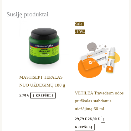
Susiję produktai
Original
Current
Sale!
price
price
-10%
was:
is:
29,79 €.
26,90 €.
MASTISEPT TEPALAS
NUO UŽDEGIMŲ 180 g
VETILEA Travaderm odos
5,70
€
Į KREPŠELĮ
purškalas stabdantis
niežėjimą 60 ml
29,79
€
26,90
€
Į
KREPŠELĮ