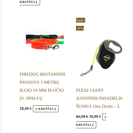
KREPŠELĮ
Original
Current
This
Sale!
price
price
product
-9%
was:
is:
65,79 €.
59,99 €.
has
multiple
variants.
The
options
FIREDOG BIOTANINIS
may
PAVADYS 3 METRŲ
be
ILGIO 19 MM PLOČIO
FLEXI GIANT
chosen
ĮV. SPALVŲ
JUOSTINIS PAVADĖLIS
on
ŠUNIUI 10m Dydis – L
the
28,49
€
Į KREPŠELĮ
product
65,79
€
59,99
€
Į
page
KREPŠELĮ