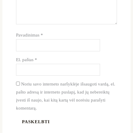
Pavadinimas
*
El. paštas
*
Noriu savo interneto naršyklėje išsaugoti vardą, el.
pašto adresą ir interneto puslapį, kad jų nebereiktų
įvesti iš naujo, kai kitą kartą vėl norėsiu parašyti
komentarą.