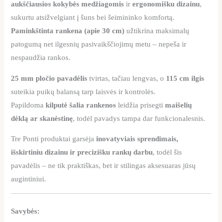
aukščiausios kokybės medžiagomis
ir
ergonomišku dizainu
,
sukurtu atsižvelgiant į šuns bei šeimininko komfortą.
Paminkštinta rankena (apie 30 cm)
užtikrina maksimalų
patogumą net ilgesnių pasivaikščiojimų metu – nepeša ir
nespaudžia rankos.
25 mm pločio pavadėlis
tvirtas, tačiau lengvas, o
115 cm ilgis
suteikia puikų balansą tarp laisvės ir kontrolės.
Papildoma
kilputė šalia rankenos
leidžia prisegti
maišelių
dėklą ar skanėstinę
, todėl pavadys tampa dar funkcionalesnis.
Tre Ponti produktai garsėja
inovatyviais sprendimais,
išskirtiniu dizainu ir precizišku rankų darbu
, todėl šis
pavadėlis – ne tik praktiškas, bet ir stilingas aksesuaras jūsų
augintiniui.
Savybės: