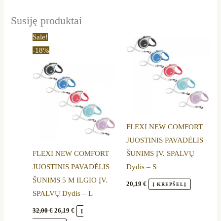
Susiję produktai
Original
Current
This
This
Sale!
price
price
product
product
-18%
was:
is:
32,00 €.
26,19 €.
has
has
multiple
multiple
variants.
variants.
The
The
options
options
FLEXI NEW COMFORT
may
may
JUOSTINIS PAVADĖLIS
be
be
FLEXI NEW COMFORT
ŠUNIMS ĮV. SPALVŲ
chosen
chosen
JUOSTINIS PAVADĖLIS
Dydis – S
on
on
ŠUNIMS 5 M ILGIO ĮV.
the
the
20,19
€
Į KREPŠELĮ
SPALVŲ Dydis – L
product
product
page
page
32,00
€
26,19
€
Į