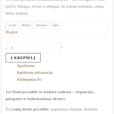
pločio. Patogus, tvirtas ir stilingas. Su kilpute priedams, rankų
darbo Italijoje.
Juoda
Mėlyna
Raudona
Žalia
Išvalyti
-
+
Į KREPŠELĮ
Aprašymas
Papildoma informacija
Atsiliepimai (0)
Tre Ponti pavadėlis su minkšta rankena – elegancijos,
patogumo ir funkcionalumo derinys.
Šis
rankų darbo pavadėlis
, pagamintas Italijoje, išsiskiria