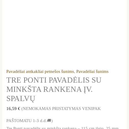
Pavadėliai antkakliai petnešos šunims
,
Pavadėliai šunims
TRE PONTI PAVADĖLIS SU
MINKŠTA RANKENA ĮV.
SPALVŲ
16,59
€
(NEMOKAMAS PRISTATYMAS VENIPAK
PAŠTOMATU 1-3 d.d.🚚)
Tre Ponti pavadėlis su minkšta rankena – 115 cm ilgio, 25 mm