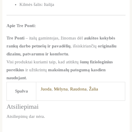
Kilmės šalis: Italija
Apie Tre Ponti:
Tre Ponti
– italų gamintojas, žinomas dėl
aukštos kokybės
rankų darbo petnešų ir pavadėlių
, išsiskiriančių
originaliu
dizainu, patvarumu ir komfortu
.
Visi produktai kuriami taip, kad atitiktų
šunų fiziologinius
poreikius
ir užtikrintų
maksimalų patogumą kasdien
naudojant
.
Juoda
,
Mėlyna
,
Raudona
,
Žalia
Spalva
Atsiliepimai
Atsiliepimų dar nėra.