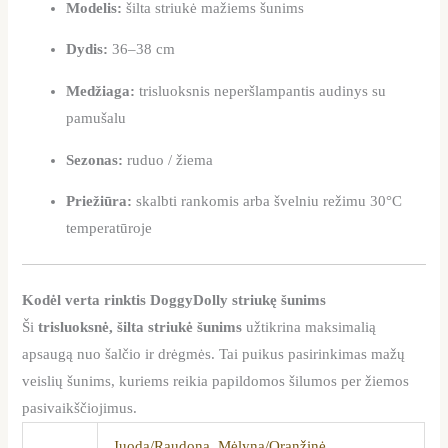
Modelis:
šilta striukė mažiems šunims
Dydis:
36–38 cm
Medžiaga:
trisluoksnis neperšlampantis audinys su
pamušalu
Sezonas:
ruduo / žiema
Priežiūra:
skalbti rankomis arba švelniu režimu 30°C
temperatūroje
Kodėl verta rinktis DoggyDolly striukę šunims
Ši
trisluoksnė, šilta striukė šunims
užtikrina maksimalią
apsaugą nuo šalčio ir drėgmės. Tai puikus pasirinkimas mažų
veislių šunims, kuriems reikia papildomos šilumos per žiemos
pasivaikščiojimus.
Juoda/Raudona
,
Mėlyna/Oranžinė
,