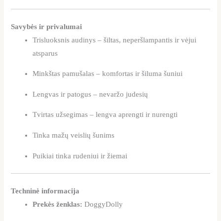
Savybės ir privalumai
Trisluoksnis audinys – šiltas, neperšlampantis ir vėjui
atsparus
Minkštas pamušalas – komfortas ir šiluma šuniui
Lengvas ir patogus – nevaržo judesių
Tvirtas užsegimas – lengva aprengti ir nurengti
Tinka mažų veislių šunims
Puikiai tinka rudeniui ir žiemai
Techninė informacija
Prekės ženklas:
DoggyDolly