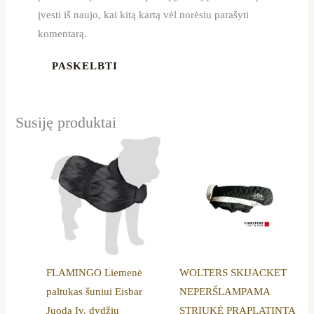
įvesti iš naujo, kai kitą kartą vėl norėsiu parašyti
komentarą.
Susiję produktai
Price
Price
This
This
range:
range:
product
product
12,50 €
50,99 €
through
through
has
has
22,49 €
56,99 €
multiple
multiple
variants.
variants.
The
The
options
options
FLAMINGO Liemenė
WOLTERS SKIJACKET
may
may
paltukas šuniui Eisbar
NEPERŠLAMPAMA
be
be
Juoda Įv. dydžių
STRIUKĖ PRAPLATINTA