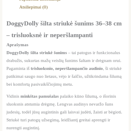
Atsiliepimai (0)
DoggyDolly šilta striukė šunims 36–38 cm
– trisluoksnė ir neperšlampanti
Aprašymas
DoggyDolly šilta striukė šunims
– tai patogus ir funkcionalus
drabužis, sukurtas mažų veislių šunims šaltam ir drėgnam orui.
Pagaminta iš
trisluoksnio, neperšlampančio audinio
, ši striukė
patikimai saugo nuo lietaus, vėjo ir šalčio, užtikrindama šilumą
bei komfortą pasivaikščiojimų metu.
Vidinis
minkštas pamušalas
palaiko kūno šilumą, o išorinis
sluoksnis atstumia drėgmę. Lengvas audinys nevaržo šuns
judesių, todėl jūsų augintinis gali laisvai judėti, žaisti ar bėgioti.
Striukė turi patogų užsegimą, leidžiantį greitai aprengti ir
nurengti augintinį.