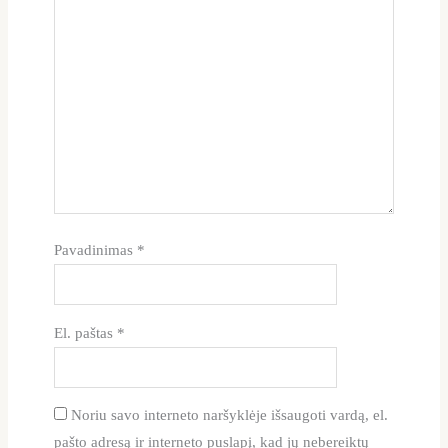
Pavadinimas
*
El. paštas
*
Noriu savo interneto naršyklėje išsaugoti vardą, el.
pašto adresą ir interneto puslapį, kad jų nebereiktų