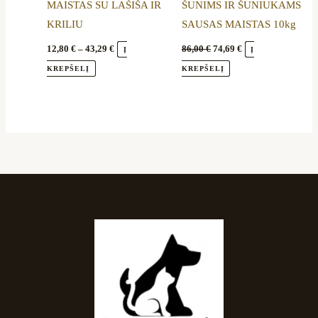
MAISTAS SU LAŠIŠA IR
ŠUNIMS IR ŠUNIUKAMS
page
KRILIU
SAUSAS MAISTAS 10kg
12,80
€
–
43,29
€
86,00
€
74,69
€
Į
Į
KREPŠELĮ
KREPŠELĮ