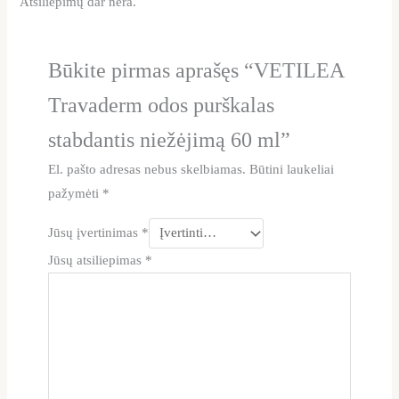
Atsiliepimų dar nėra.
Būkite pirmas aprašęs “VETILEA
Travaderm odos purškalas
stabdantis niežėjimą 60 ml”
El. pašto adresas nebus skelbiamas.
Būtini laukeliai
pažymėti
*
Jūsų įvertinimas
*
Jūsų atsiliepimas
*