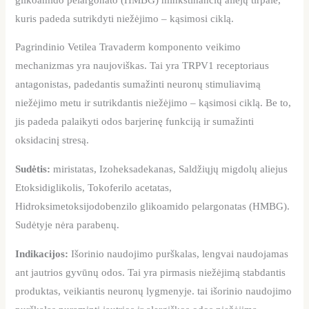
kuris padeda sutrikdyti niežėjimo – kąsimosi ciklą.
Pagrindinio Vetilea Travaderm komponento veikimo
mechanizmas yra naujoviškas. Tai yra TRPV1 receptoriaus
antagonistas, padedantis sumažinti neuronų stimuliavimą
niežėjimo metu ir sutrikdantis niežėjimo – kąsimosi ciklą. Be to,
jis padeda palaikyti odos barjerinę funkciją ir sumažinti
oksidacinį stresą.
Sudėtis:
miristatas, Izoheksadekanas, Saldžiųjų migdolų aliejus
Etoksidiglikolis, Tokoferilo acetatas,
Hidroksimetoksijodobenzilo glikoamido pelargonatas (HMBG).
Sudėtyje nėra parabenų.
Indikacijos:
Išorinio naudojimo purškalas, lengvai naudojamas
ant jautrios gyvūnų odos. Tai yra pirmasis niežėjimą stabdantis
produktas, veikiantis neuronų lygmenyje. tai išorinio naudojimo