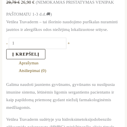
29,79
€
26,90
€
(NEMOKAMAS PRISTATYMAS VENIPAK
PAŠTOMATU 1-3 d.d.🚚)
Vetilea Travaderm – tai išorinio naudojimo purškalas nuraminti
jautrios ir alergiškos odos niežėjimą lokalizuotose srityse.
-
+
Į KREPŠELĮ
Aprašymas
Atsiliepimai (0)
Galima naudoti jauniems gyvūnams, gyvūnams su nusilpusia
imunine sistema, lėtinėmis ligomis sergantiems pacientams ir
kaip papildomą priemonę gydant niežulį farmakologinėmis
medžiagomis.
Vetilea Travaderm sudėtyje yra hidroksimetoksijodobenzilo
glikoamido pelargonato (HMBG) minkštinančių aliejų tirpale,