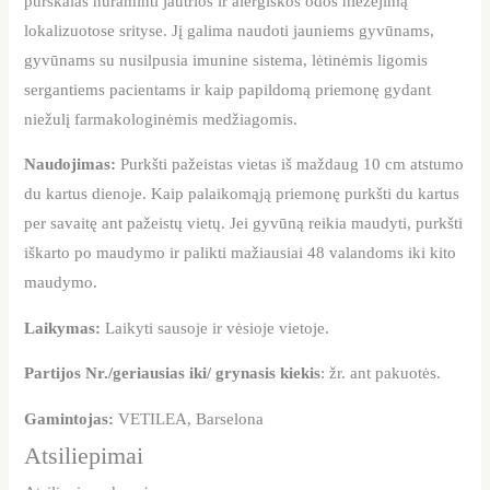
purškalas nuraminti jautrios ir alergiškos odos niežėjimą
lokalizuotose srityse. Jį galima naudoti jauniems gyvūnams,
gyvūnams su nusilpusia imunine sistema, lėtinėmis ligomis
sergantiems pacientams ir kaip papildomą priemonę gydant
niežulį farmakologinėmis medžiagomis.
Naudojimas:
Purkšti pažeistas vietas iš maždaug 10 cm atstumo
du kartus dienoje. Kaip palaikomąją priemonę purkšti du kartus
per savaitę ant pažeistų vietų. Jei gyvūną reikia maudyti, purkšti
iškarto po maudymo ir palikti mažiausiai 48 valandoms iki kito
maudymo.
Laikymas:
Laikyti sausoje ir vėsioje vietoje.
Partijos Nr./geriausias iki/ grynasis kiekis
: žr. ant pakuotės.
Gamintojas:
VETILEA, Barselona
Atsiliepimai