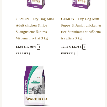
GEMON – Dry Dog Mini
GEMON – Dry Dog Mini
Adult chicken & rice
Puppy & Junior chicken &
Suaugusiems šunims
rice Šuniukams su vištiena
Vištiena ir ryžiai 3 kg
ir ryžiais 3 kg
15,69
€
12,90
€
17,10
€
13,90
€
Į
Į
KREPŠELĮ
KREPŠELĮ
IŠPARDUOTA