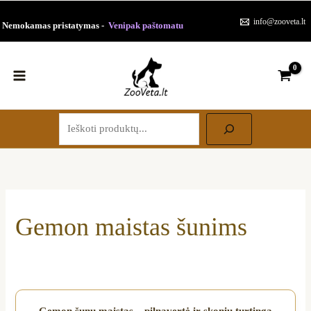
Paieška
Pereiti
Rūšiuojama
info@zooveta.lt
Nemokamas pristatymas -
Venipak paštomatu
prie
pagal
turinio
populiarumą
Gemon maistas šunims