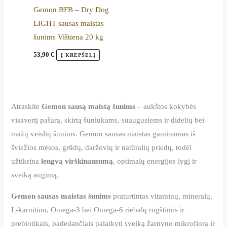
Gemon BFB – Dry Dog
LIGHT sausas maistas
šunims Vištiena 20 kg
53,90
€
Į KREPŠELĮ
Atraskite
Gemon sausą maistą šunims
– aukštos kokybės
visavertį pašarą, skirtą šuniukams, suaugusiems ir didelių bei
mažų veislių šunims. Gemon sausas maistas gaminamas iš
šviežios mėsos, grūdų, daržovių ir natūralių priedų, todėl
užtikrina
lengvą virškinamumą
, optimalų energijos lygį ir
sveiką augimą.
Gemon sausas maistas šunims
praturtintas vitaminų, mineralų,
L-karnitinu, Omega-3 bei Omega-6 riebalų rūgštimis ir
prebiotikais, padedančiais palaikyti sveiką žarnyno mikroflorą ir