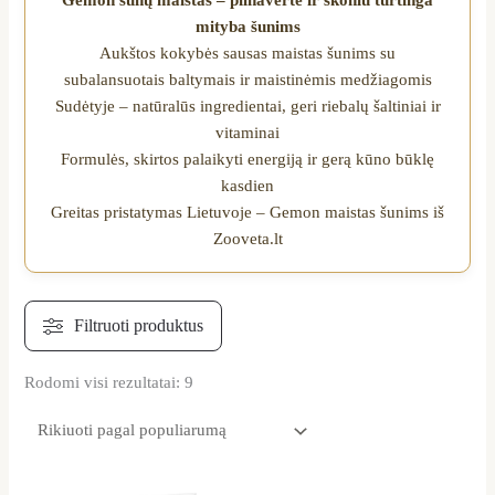
Gemon šunų maistas – pilnavertė ir skoniu turtinga
mityba šunims
Aukštos kokybės sausas maistas šunims su
subalansuotais baltymais ir maistinėmis medžiagomis
Sudėtyje – natūralūs ingredientai, geri riebalų šaltiniai ir
vitaminai
Formulės, skirtos palaikyti energiją ir gerą kūno būklę
kasdien
Greitas pristatymas Lietuvoje – Gemon maistas šunims iš
Zooveta.lt
Rodomi visi rezultatai: 9