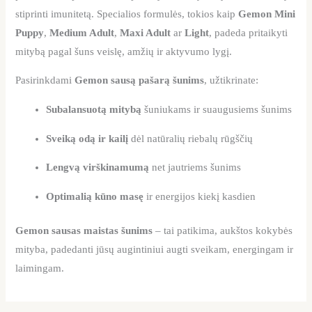
stiprinti imunitetą. Specialios formulės, tokios kaip
Gemon Mini
Puppy
,
Medium Adult
,
Maxi Adult
ar
Light
, padeda pritaikyti
mitybą pagal šuns veislę, amžių ir aktyvumo lygį.
Pasirinkdami
Gemon sausą pašarą šunims
, užtikrinate:
Subalansuotą mitybą
šuniukams ir suaugusiems šunims
Sveiką odą ir kailį
dėl natūralių riebalų rūgščių
Lengvą virškinamumą
net jautriems šunims
Optimalią kūno masę
ir energijos kiekį kasdien
Gemon sausas maistas šunims
– tai patikima, aukštos kokybės
mityba, padedanti jūsų augintiniui augti sveikam, energingam ir
laimingam.