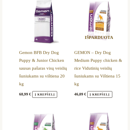
IŠPARDUOTA
Gemon BFB Dry Dog
GEMON – Dry Dog
Puppy & Junior Chicken
Medium Puppy chicken &
sausas pašaras visų veislių
rice Vidutinių veislių
šuniukams su vištiena 20
šuniukams su Vištiena 15
kg
kg
68,99
€
46,09
€
Į KREPŠELĮ
Į KREPŠELĮ