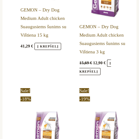
GEMON – Dry Dog
Medium Adult chicken
Suaugusiems šunims su
GEMON – Dry Dog
Vištiena 15 kg
Medium Adult chicken
Suaugusiems šunims su
41,29
€
Į KREPŠELĮ
Vištiena 3 kg
15,69
€
12,90
€
Į
KREPŠELĮ
Original
Current
Original
Current
Sale!
Sale!
price
price
price
price
-18%
-19%
was:
is:
was:
is:
15,69 €.
12,90 €.
17,10 €.
13,90 €.