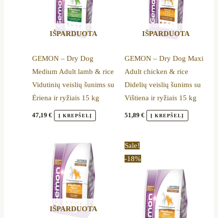
IŠPARDUOTA
IŠPARDUOTA
GEMON – Dry Dog
GEMON – Dry Dog Maxi
Medium Adult lamb & rice
Adult chicken & rice
Vidutinių veislių šunims su
Didelių veislių šunims su
Ėriena ir ryžiais 15 kg
Vištiena ir ryžiais 15 kg
47,19
€
51,89
€
Į KREPŠELĮ
Į KREPŠELĮ
Original
Current
Sale!
price
price
-18%
was:
is:
15,69 €.
12,90 €.
IŠPARDUOTA