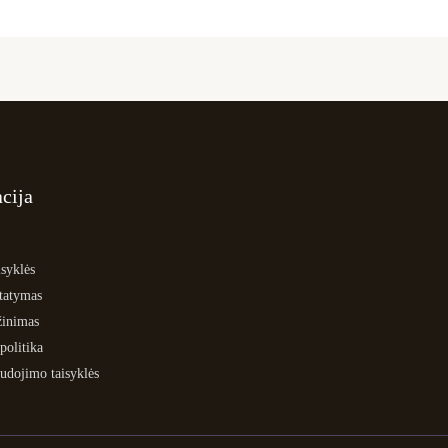
cija
syklės
statymas
žinimas
politika
udojimo taisyklės