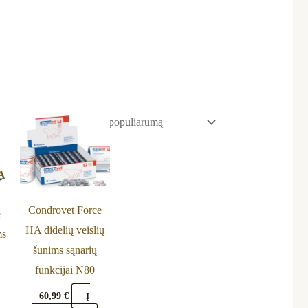
A
Condrovet Force
e
HA didelių veislių
ms
šunims sąnarių
funkcijai N80
60,99
€
Į