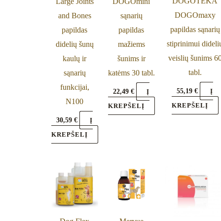
DOGOTEKA
Large Joints
DOGOmini
DOGOmaxy
and Bones
sąnarių
papildas sąnarių
papildas
papildas
stiprinimui dideli
didelių šunų
mažiems
veislių šunims 6
kaulų ir
šunims ir
tabl.
sąnarių
katėms 30 tabl.
funkcijai,
55,19
€
22,49
€
Į
Į
N100
KREPŠELĮ
KREPŠELĮ
30,59
€
Į
KREPŠELĮ
Price
This
range:
product
33,99 €
through
has
57,79 €
multiple