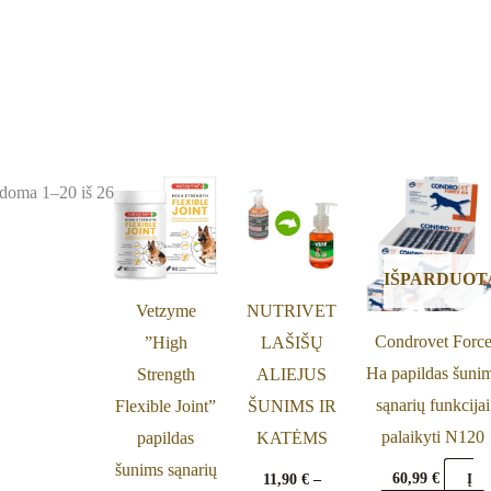
Price
This
doma 1–20 iš 26
range:
product
11,90 €
through
has
25,90 €
IŠPARDUOT
multiple
Vetzyme
NUTRIVET
variants.
Condrovet Forc
”High
LAŠIŠŲ
The
Ha papildas šuni
Strength
ALIEJUS
options
sąnarių funkcijai
Flexible Joint”
ŠUNIMS IR
may
palaikyti N120
papildas
KATĖMS
be
šunims sąnarių
chosen
60,99
€
11,90
€
–
Į