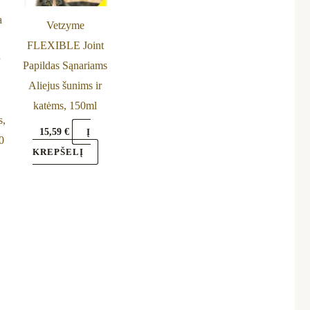
a
Vetzyme
FLEXIBLE Joint
r
Papildas Sąnariams
Aliejus šunims ir
katėms, 150ml
s,
15,59
€
Į
0
KREPŠELĮ