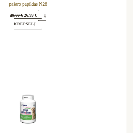
pašaro papildas N28
29,80
€
26,99
€
Į
KREPŠELĮ