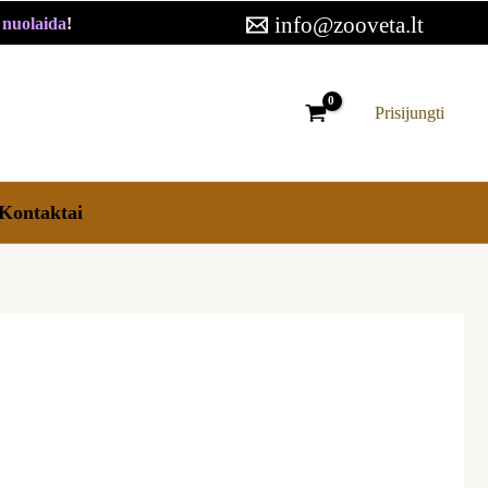
info@zooveta.lt
€ nuolaida
!
Prisijungti
Kontaktai