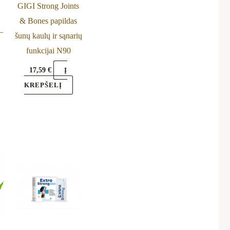
GIGI Strong Joints
& Bones papildas
–
šunų kaulų ir sąnarių
funkcijai N90
17,59
€
Į
KREPŠELĮ