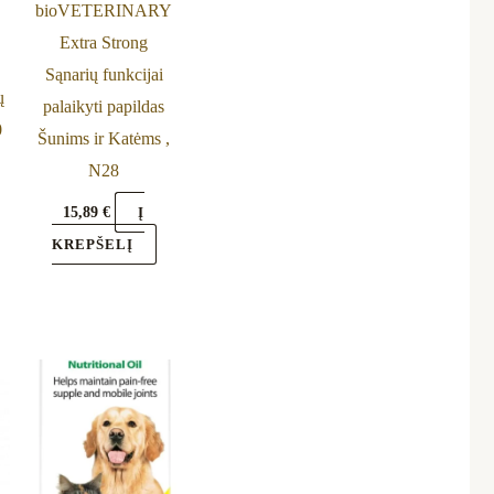
bioVETERINARY
Extra Strong
Sąnarių funkcijai
ų
palaikyti papildas
0
Šunims ir Katėms ,
N28
15,89
€
Į
KREPŠELĮ