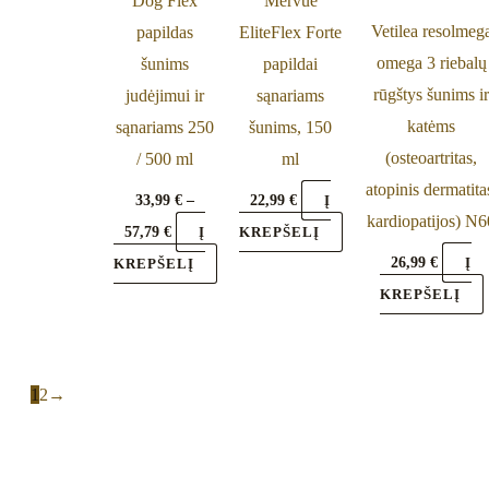
Dog Flex
Mervue
variants.
Vetilea resolmeg
papildas
EliteFlex Forte
The
omega 3 riebalų
šunims
papildai
options
rūgštys šunims i
judėjimui ir
sąnariams
may
katėms
sąnariams 250
šunims, 150
be
(osteoartritas,
/ 500 ml
ml
chosen
atopinis dermatita
on
33,99
€
–
22,99
€
Į
kardiopatijos) N6
the
57,79
€
Į
KREPŠELĮ
product
26,99
€
Į
KREPŠELĮ
page
KREPŠELĮ
1
2
→