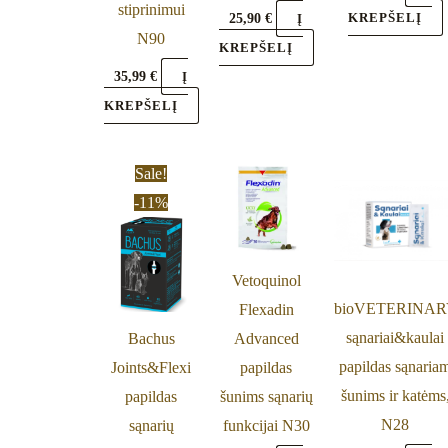
stiprinimui
on
25,90
€
KREPŠELĮ
Į
N90
the
KREPŠELĮ
product
35,99
€
Į
page
KREPŠELĮ
Original
Current
Sale!
price
price
-11%
was:
is:
23,60 €.
20,99 €.
Vetoquinol
bioVETERINA
Flexadin
sąnariai&kaulai
Bachus
Advanced
papildas sąnaria
Joints&Flexi
papildas
šunims ir katėms
papildas
šunims sąnarių
N28
sąnarių
funkcijai N30