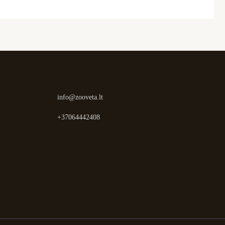
info@zooveta.lt
+37064442408