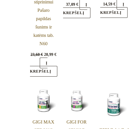
stiprinimui
14,59
€
37,09
€
Į
Į
Pašaro
KREPŠELĮ
KREPŠELĮ
papildas
šunims ir
katėms tab.
N60
23,60
€
20,99
€
Į
KREPŠELĮ
GIGI MAX
GIGI FOR