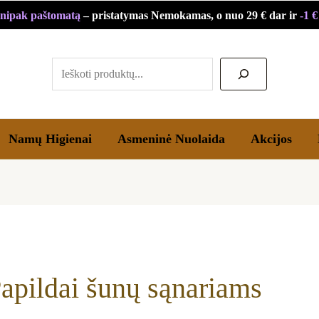
Rūšiuojama
nipak paštomatą
– pristatymas Nemokamas, o nuo 29 € dar ir
-1 
pagal
Paieška
populiarumą
Namų Higienai
Asmeninė Nuolaida
Akcijos
apildai šunų sąnariams