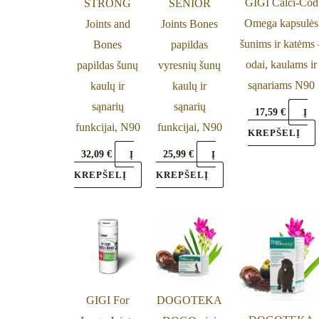
GIGI Calci-Cod
STRONG
SENIOR
Omega kapsulės
Joints and
Joints Bones
šunims ir katėms 
Bones
papildas
odai, kaulams ir
papildas šunų
vyresnių šunų
sąnariams N90
kaulų ir
kaulų ir
sąnarių
sąnarių
17,59
€
Į
funkcijai, N90
funkcijai, N90
KREPŠELĮ
32,09
€
25,99
€
Į
Į
KREPŠELĮ
KREPŠELĮ
GIGI For
DOGOTEKA