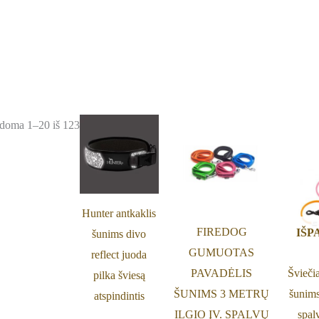
Price
This
This
doma 1–20 iš 123
range:
product
product
17,19 €
through
has
has
23,90 €
multiple
multiple
variants.
variants.
Hunter antkaklis
The
The
FIREDOG
IŠP
šunims divo
options
options
GUMUOTAS
reflect juoda
may
may
PAVADĖLIS
Šviečia
pilka šviesą
be
be
ŠUNIMS 3 METRŲ
šunims
atspindintis
chosen
chosen
ILGIO ĮV. SPALVŲ
spal