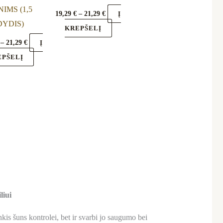
on
on
IMS (1,5
19,29
€
–
21,29
€
Į
the
the
DYDIS)
KREPŠELĮ
product
product
–
21,29
€
Į
page
page
EPŠELĮ
liui
nkis šuns kontrolei, bet ir svarbi jo saugumo bei