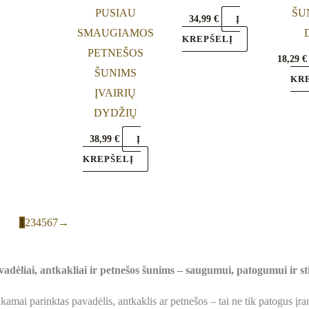
on
on
PUSIAU
ŠUN
34,99
€
Į
the
the
SMAUGIAMOS
KREPŠELĮ
product
product
PETNEŠOS
18,29
€
page
page
ŠUNIMS
KR
ĮVAIRIŲ
DYDŽIŲ
38,99
€
Į
KREPŠELĮ
1
2
3
4
5
6
7
→
adėliai, antkakliai ir petnešos šunims – saugumui, patogumui ir sti
kamai parinktas pavadėlis, antkaklis ar petnešos – tai ne tik patogus įra