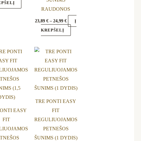
EPŠELĮ
the
the
RAUDONOS
product
product
23,89
€
–
24,99
€
Į
page
page
KREPŠELĮ
Price
Price
This
This
range:
range:
product
product
18,29 €
19,29 €
through
through
has
has
21,29 €
21,29 €
multiple
multiple
variants.
variants.
The
The
TRE PONTI EASY
options
options
PONTI EASY
FIT
may
may
FIT
REGULIUOJAMOS
be
be
LIUOJAMOS
PETNEŠOS
chosen
chosen
TNEŠOS
ŠUNIMS (1 DYDIS)