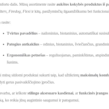
forto dalis. Mūsų asortimente rasite
aukštos kokybės produktus iš p
ters, Firedog, Flexi
ir kitų, pasižyminčių ilgaamžiškumu bei funkcion
 rasite:
Tvirtus pavadėlius
– nailoninius, biotaninius, automatiškai susisu
Patogius antkaklius
– odinius, biotaninius, šviečiančius, grandin
Ergonomiškas petnešas
– reguliuojamas, paminkštintas, atspindinč
šunims.
i mūsų siūlomi produktai sukurti taip, kad užtikrintų
maksimalų komfort
yti gerus pasivaikščiojimo įpročius.
varbu, ar ieškote
stilingo aksesuaro kasdienai
, ar
funkcinės įrangos 
ką, ko reikia jūsų augintinio saugumui ir patogumui.