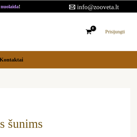
info@zooveta.lt
€ nuolaida
!
Prisijungti
Kontaktai
os šunims