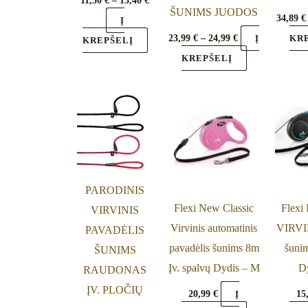
11,50
€
–
13,40
€
on
on
ŠUNIMS JUODOS
34,89
€
Į
the
the
23,99
€
–
24,99
€
Į
KR
KREPŠELĮ
product
product
KREPŠELĮ
page
page
Price
This
This
range:
product
product
9,40 €
through
has
has
18,99 €
multiple
multiple
variants.
variants.
PARODINIS
The
The
Flexi New Classic
Flexi
VIRVINIS
options
options
Virvinis automatinis
VIRVIN
PAVADĖLIS
may
may
pavadėlis šunims 8m
šunim
ŠUNIMS
be
be
Įv. spalvų Dydis – M
D
RAUDONAS
chosen
chosen
ĮV. PLOČIŲ
20,99
€
15
Į
on
on