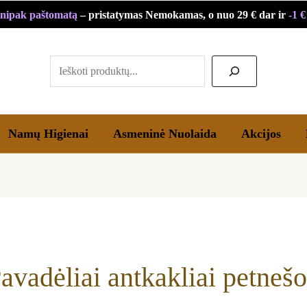
Rūšiuojama
nipak paštomatą
– pristatymas Nemokamas, o nuo 29 € dar ir
-1 
pagal
Paieška
populiarumą
Namų Higienai
Asmeninė Nuolaida
Akcijos
avadėliai antkakliai petneš