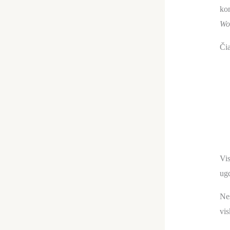
kom
Wol
Čia
Vis
ugd
Nes
vis