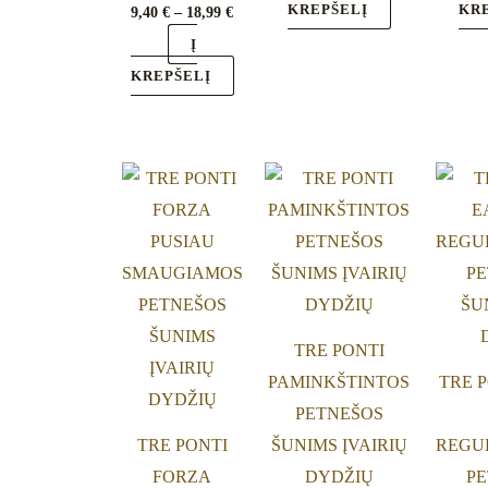
KREPŠELĮ
KR
9,40
€
–
18,99
€
the
the
Į
product
product
KREPŠELĮ
page
page
This
This
product
product
has
has
multiple
multiple
variants.
variants.
The
The
TRE PONTI
options
options
PAMINKŠTINTOS
TRE 
may
may
PETNEŠOS
be
be
TRE PONTI
ŠUNIMS ĮVAIRIŲ
REGU
chosen
chosen
FORZA
DYDŽIŲ
PE