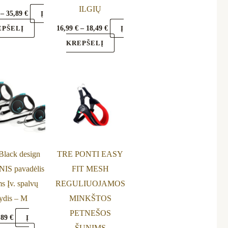
on
on
ILGIŲ
–
35,89
€
Į
the
the
16,99
€
–
18,49
€
EPŠELĮ
Į
product
product
KREPŠELĮ
page
page
Price
This
This
range:
product
product
23,89 €
through
has
has
24,99 €
multiple
multiple
variants.
variants.
The
The
 Black design
TRE PONTI EASY
options
options
IS pavadėlis
FIT MESH
may
may
s Įv. spalvų
REGULIUOJAMOS
be
be
ydis – M
MINKŠTOS
chosen
chosen
PETNEŠOS
,89
€
Į
on
on
ŠUNIMS