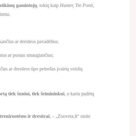
atikimų gamintojų
, tokių kaip
Hunter, Tre Ponti,
alumu.
kančius ar dresūros pavadėlius;
inius ar pusiau smaugiančius;
ias ar dresūros tipo petnešas įvairių veislių
ą tiek šuniui, tiek šeimininkui
, o kartu padėtų
treniruotėms ir dresūrai
, – „Zooveta.lt“ rasite