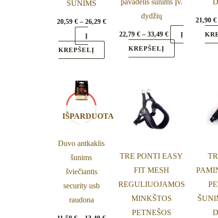
pavadėlis šunims Įv.
D
ŠUNIMS
the
the
dydžių
21,90
€
20,59
€
–
26,29
€
product
product
22,79
€
–
33,49
€
Į
KR
Į
page
page
KREPŠELĮ
KREPŠELĮ
Price
Price
This
This
range:
range:
product
product
11,50 €
23,99 €
through
through
has
has
13,40 €
24,99 €
IŠPARDUOTA
multiple
multiple
variants.
variants.
Duvo antkaklis
The
The
TRE PONTI EASY
TR
šunims
options
options
FIT MESH
PAMI
šviečiantis
may
may
REGULIUOJAMOS
PE
security usb
be
be
MINKŠTOS
ŠUNI
raudona
chosen
chosen
PETNEŠOS
D