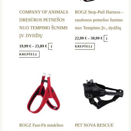
options
options
COMPANY OF ANIMALS
ROGZ Stop-Pull Harness –
may
may
DRESŪROS PETNEŠOS
raudonos petnešos šunims
be
be
NUO TEMPIMO ŠUNIMS
nuo Tempimo Įv., dydžių
chosen
chosen
ĮV. DYDŽIŲ
on
on
22,99
€
–
30,99
€
Į
the
the
19,99
€
–
25,89
€
Į
KREPŠELĮ
product
product
KREPŠELĮ
page
page
Price
Price
This
This
range:
range:
product
product
14,89 €
17,89 €
through
through
has
has
20,99 €
19,99 €
multiple
multiple
variants.
variants.
The
The
options
options
ROGZ Fast-Fit minkštos
PET NOVA RESCUE
may
may