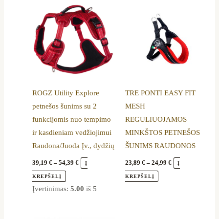
Price
Price
This
This
range:
range:
product
product
39,19 €
23,89 €
through
through
has
has
54,39 €
24,99 €
multiple
multiple
variants.
variants.
The
The
options
options
ROGZ Utility Explore
TRE PONTI EASY FIT
may
may
petnešos šunims su 2
MESH
be
be
funkcijomis nuo tempimo
REGULIUOJAMOS
chosen
chosen
ir kasdieniam vedžiojimui
MINKŠTOS PETNEŠOS
on
on
Raudona/Juoda Įv., dydžių
ŠUNIMS RAUDONOS
the
the
product
product
39,19
€
–
54,39
€
23,89
€
–
24,99
€
Į
Į
page
page
KREPŠELĮ
KREPŠELĮ
Įvertinimas:
5.00
iš 5