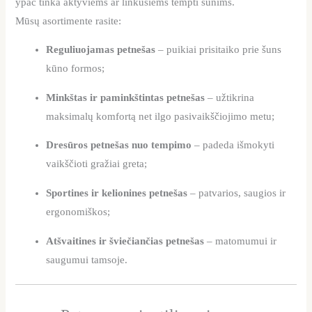
ypač tinka aktyviems ar linkusiems tempti šunims.
Mūsų asortimente rasite:
Reguliuojamas petnešas
– puikiai prisitaiko prie šuns
kūno formos;
Minkštas ir paminkštintas petnešas
– užtikrina
maksimalų komfortą net ilgo pasivaikščiojimo metu;
Dresūros petnešas nuo tempimo
– padeda išmokyti
vaikščioti gražiai greta;
Sportines ir kelionines petnešas
– patvarios, saugios ir
ergonomiškos;
Atšvaitines ir šviečiančias petnešas
– matomumui ir
saugumui tamsoje.