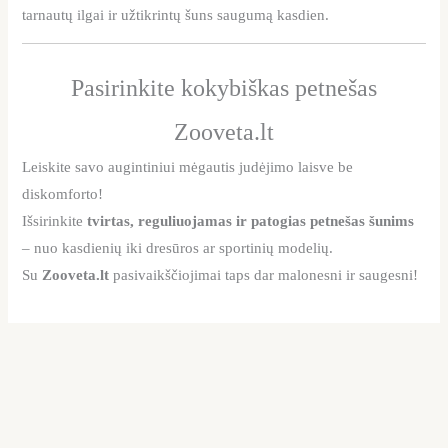
tarnautų ilgai ir užtikrintų šuns saugumą kasdien.
Pasirinkite kokybiškas petnešas
Zooveta.lt
Leiskite savo augintiniui mėgautis judėjimo laisve be
diskomforto!
Išsirinkite
tvirtas, reguliuojamas ir patogias petnešas šunims
– nuo kasdienių iki dresūros ar sportinių modelių.
Su
Zooveta.lt
pasivaikščiojimai taps dar malonesni ir saugesni!