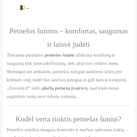
1
2
→
Petnešos šunims – komfortas, saugumas
ir laisvė judėti
Tinkamai parinktos
petnešos šuniui
užtikrina komfortą ir
saugumą tiek pasivaikščiojimų, tiek aktyvios veiklos metu.
Skirtingai nei antkaklis, petnešos tolygiai paskirsto krūvį per
krūtinės sritį, todėl šuo jaučiasi patogiai ir gali laisvai kvėpuoti.
„Zooveta.lt“ siūlo
plačią petnešų įvairovę
, kad kiekvienas
augintinis rastų savo tobulą variantą.
Kodėl verta rinktis petnešas šuniui?
Petnešos suteikia daugiau kontrolės ir mažiau apkrauna kaklą –