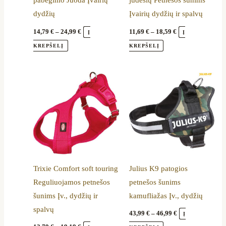
pabėgimo Juoda Įvairių
judesių Petnešos šunims
chosen
chosen
dydžių
Įvairių dydžių ir spalvų
on
on
the
the
14,79
€
–
24,99
€
11,69
€
–
18,59
€
Į
Į
product
product
KREPŠELĮ
KREPŠELĮ
page
page
Price
Price
This
This
range:
range:
product
product
13,79 €
43,99 €
through
through
has
has
19,19 €
46,99 €
multiple
multiple
variants.
variants.
The
The
options
options
Trixie Comfort soft touring
Julius K9 patogios
may
may
Reguliuojamos petnešos
petnešos šunims
be
be
šunims Įv., dydžių ir
kamufliažas Įv., dydžių
chosen
chosen
spalvų
on
on
43,99
€
–
46,99
€
Į