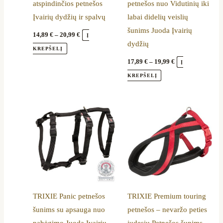
atspindinčios petnešos
petnešos nuo Vidutinių iki
be
be
Įvairių dydžių ir spalvų
labai didelių veislių
chosen
chosen
šunims Juoda Įvairių
on
on
14,89
€
–
20,99
€
Į
dydžių
the
the
KREPŠELĮ
product
product
17,89
€
–
19,99
€
Į
page
page
KREPŠELĮ
Price
Price
This
This
range:
range:
product
product
14,79 €
11,69 €
through
through
has
has
24,99 €
18,59 €
multiple
multiple
variants.
variants.
The
The
options
options
TRIXIE Panic petnešos
TRIXIE Premium touring
may
may
šunims su apsauga nuo
petnešos – nevaržo peties
be
be