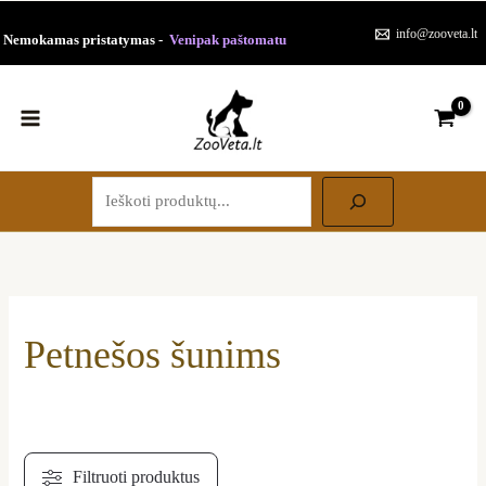
Paieška
Pereiti
Rūšiuojama
info@zooveta.lt
Nemokamas pristatymas -
Venipak paštomatu
prie
pagal
turinio
populiarumą
Petnešos šunims