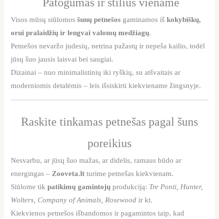
Patogumas ir stilius viename
Visos mūsų siūlomos
šunų petnešos
gaminamos iš
kokybiškų,
orui pralaidžių ir lengvai valomų medžiagų
.
Petnešos nevaržo judesių, netrina pažastų ir nepeša kailio, todėl
jūsų šuo jausis laisvai bei saugiai.
Dizainai – nuo minimalistinių iki ryškių, su atšvaitais ar
moderniomis detalėmis – leis išsiskirti kiekviename žingsnyje.
Raskite tinkamas petnešas pagal šuns
poreikius
Nesvarbu, ar jūsų šuo mažas, ar didelis, ramaus būdo ar
energingas –
Zooveta.lt
turime petnešas kiekvienam.
Siūlome tik
patikimų gamintojų
produkciją:
Tre Ponti, Hunter,
Wolters, Company of Animals, Rosewood
ir kt.
Kiekvienos petnešos išbandomos ir pagamintos taip, kad