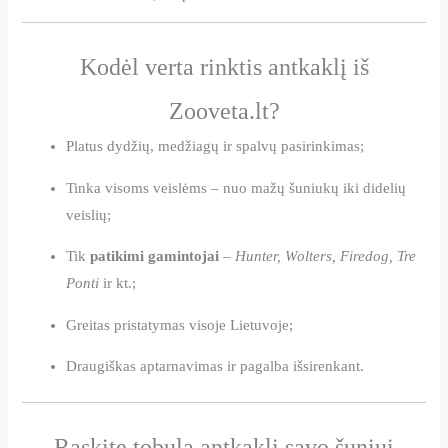
Kodėl verta rinktis antkaklį iš
Zooveta.lt?
Platus dydžių, medžiagų ir spalvų pasirinkimas;
Tinka visoms veislėms – nuo mažų šuniukų iki didelių
veislių;
Tik
patikimi gamintojai
–
Hunter, Wolters, Firedog, Tre
Ponti
ir kt.;
Greitas pristatymas visoje Lietuvoje;
Draugiškas aptarnavimas ir pagalba išsirenkant.
Raskite tobulą antkaklį savo šuniui