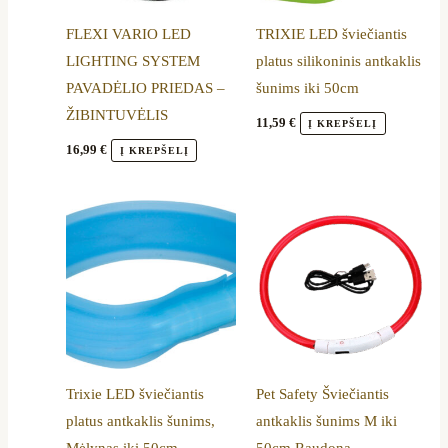
FLEXI VARIO LED
TRIXIE LED šviečiantis
LIGHTING SYSTEM
platus silikoninis antkaklis
PAVADĖLIO PRIEDAS –
šunims iki 50cm
ŽIBINTUVĖLIS
11,59
€
Į KREPŠELĮ
16,99
€
Į KREPŠELĮ
Trixie LED šviečiantis
Pet Safety Šviečiantis
platus antkaklis šunims,
antkaklis šunims M iki