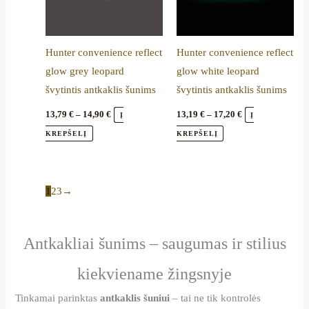
variants.
variants.
The
The
options
options
Hunter convenience reflect
Hunter convenience reflect
may
may
glow grey leopard
glow white leopard
be
be
švytintis antkaklis šunims
švytintis antkaklis šunims
chosen
chosen
on
on
13,79
€
–
14,90
€
13,19
€
–
17,20
€
Į
Į
the
the
KREPŠELĮ
KREPŠELĮ
product
product
page
page
1
2
3
→
Antkakliai šunims – saugumas ir stilius
kiekviename žingsnyje
Tinkamai parinktas
antkaklis šuniui
– tai ne tik kontrolės