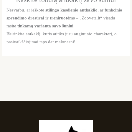
Nesvarbu, ar ieškote
stilingo kasdienio antkaklio
, ar
funkcinio
sprendimo dresūrai ir treniruotėms
– „Zooveta.lt“ visada
rasite
tinkamą variantą savo šuniui
.
Išsirinkite antkaklį, kuris atitiks jūsų augintinio charakterį, o
pasivaikščiojimai taps dar malonesni!