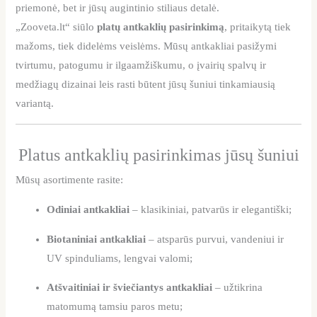
priemonė, bet ir jūsų augintinio stiliaus detalė.
„Zooveta.lt“ siūlo
platų antkaklių pasirinkimą
, pritaikytą tiek
mažoms, tiek didelėms veislėms. Mūsų antkakliai pasižymi
tvirtumu, patogumu ir ilgaamžiškumu, o įvairių spalvų ir
medžiagų dizainai leis rasti būtent jūsų šuniui tinkamiausią
variantą.
Platus antkaklių pasirinkimas jūsų šuniui
Mūsų asortimente rasite:
Odiniai antkakliai
– klasikiniai, patvarūs ir elegantiški;
Biotaniniai antkakliai
– atsparūs purvui, vandeniui ir
UV spinduliams, lengvai valomi;
Atšvaitiniai ir šviečiantys antkakliai
– užtikrina
matomumą tamsiu paros metu;