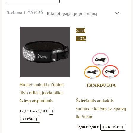
Rodoma 1–20 iš 50
Price
Original
Current
This
Thi
Sale!
range:
price
price
product
pro
-40%
17,19 €
was:
is:
through
12,50 €.
7,50 €.
has
has
23,90 €
multiple
mul
variants.
vari
The
The
options
opt
Hunter antkaklis šunims
IŠPARDUOTA
may
ma
divo reflect juoda pilka
be
be
šviesą atspindintis
Šviečiantis antkaklis
chosen
cho
šunims ir katėms įv. spalvų
on
on
17,19
€
–
23,90
€
Į
iki 50cm
the
the
KREPŠELĮ
product
pro
12,50
€
7,50
€
Į KREPŠELĮ