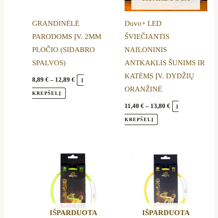
The
The
options
options
GRANDINĖLĖ
Duvo+ LED
may
may
PARODOMS ĮV. 2MM
ŠVIEČIANTIS
be
be
PLOČIO (SIDABRO
NAILONINIS
chosen
chosen
SPALVOS)
ANTKAKLIS ŠUNIMS IR
on
on
KATĖMS ĮV. DYDŽIŲ
the
the
8,89
€
–
12,89
€
Į
ORANŽINĖ
product
product
KREPŠELĮ
page
page
11,40
€
–
13,80
€
Į
KREPŠELĮ
Price
Price
This
This
range:
range:
product
product
11,40 €
11,40 €
through
through
has
has
13,80 €
13,80 €
multiple
multiple
variants.
variants.
IŠPARDUOTA
IŠPARDUOTA
The
The