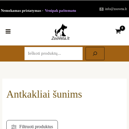
Paieška
Pereiti
Rūšiuojama
info@zooveta.lt
Nemokamas pristatymas -
Venipak paštomatu
prie
pagal
turinio
populiarumą
Antkakliai šunims