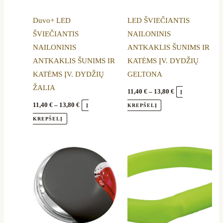
options
options
Duvo+ LED
LED ŠVIEČIANTIS
may
may
ŠVIEČIANTIS
NAILONINIS
be
be
NAILONINIS
ANTKAKLIS ŠUNIMS IR
chosen
chosen
ANTKAKLIS ŠUNIMS IR
KATĖMS ĮV. DYDŽIŲ
on
on
KATĖMS ĮV. DYDŽIŲ
GELTONA
the
the
ŽALIA
product
product
11,40
€
–
13,80
€
Į
page
page
11,40
€
–
13,80
€
Į
KREPŠELĮ
KREPŠELĮ