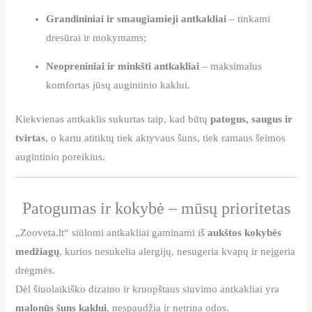
Grandininiai ir smaugiamieji antkakliai
– tinkami
dresūrai ir mokymams;
Neopreniniai ir minkšti antkakliai
– maksimalus
komfortas jūsų augintinio kaklui.
Kiekvienas antkaklis sukurtas taip, kad būtų
patogus, saugus ir
tvirtas
, o kartu atitiktų tiek aktyvaus šuns, tiek ramaus šeimos
augintinio poreikius.
Patogumas ir kokybė – mūsų prioritetas
„Zooveta.lt“ siūlomi antkakliai gaminami iš
aukštos kokybės
medžiagų
, kurios nesukelia alergijų, nesugeria kvapų ir neįgeria
drėgmės.
Dėl šiuolaikiško dizaino ir kruopštaus siuvimo antkakliai yra
malonūs šuns kaklui
, nespaudžia ir netrina odos.