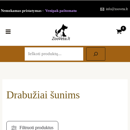
Paieška
Pereiti
Rūšiuojama
info@zooveta.lt
Nemokamas pristatymas -
Venipak paštomatu
prie
pagal
turinio
populiarumą
Drabužiai šunims