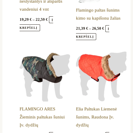
neslystantys ir atsparūs
options
options
vandeniui 4 vnt
Flamingo paltas šunims
may
may
kimo su kapišonu žalias
19,29
€
–
22,59
€
be
be
Į
chosen
chosen
KREPŠELĮ
21,39
€
–
26,50
€
Į
on
on
KREPŠELĮ
the
the
product
product
Price
Price
This
This
range:
range:
page
page
product
product
22,19 €
16,99 €
through
through
has
has
25,99 €
22,79 €
multiple
multiple
variants.
variants.
The
The
options
options
FLAMINGO ARES
Elia Paltukas Liemenė
may
may
Žieminis paltukas šuniui
šunims, Raudona Įv.
be
be
Įv. dydžių
dydžių
chosen
chosen