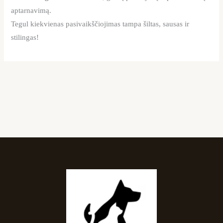
aptarnavimą.
Tegul kiekvienas pasivaikščiojimas tampa šiltas, sausas ir
stilingas!