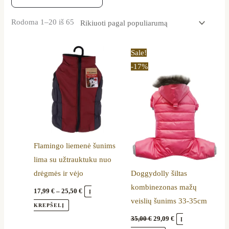
Rodoma 1–20 iš 65
Price
Original
Current
This
This
Sale!
range:
price
price
product
product
-17%
17,99 €
was:
is:
through
35,00 €.
29,09 €.
has
has
25,50 €
multiple
multiple
variants.
variants.
The
The
options
options
Flamingo liemenė šunims
may
may
lima su užtrauktuku nuo
be
be
drėgmės ir vėjo
Doggydolly šiltas
chosen
chosen
kombinezonas mažų
on
on
17,99
€
–
25,50
€
Į
veislių šunims 33-35cm
the
the
KREPŠELĮ
product
product
35,00
€
29,09
€
Į