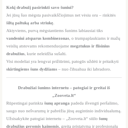
Kokį drabužį pasirinkti savo šuniui?
Jei jūsų šuo mėgsta pasivaikščiojimus net vėsiu oru – rinkitės
šiltą paltuką arba striukę
.
Aktyviems, purvą mėgstantiems šunims labiausiai tiks
vandeniui atsparus kombinezonas
, o trumpaplaukiams ir mažų
veislių atstovams rekomenduojame
megztukus ir flisinius
drabužius
, kurie neleidžia sušalti.
Visi modeliai yra lengvai prižiūrimi, patogūs uždėti ir pritaikyti
skirtingiems šuns dydžiams
– nuo čihuahua iki labradoro.
Drabužiai šunims internetu – patogiai ir greitai iš
„Zooveta.lt“
Rūpestingai parinkta
šunų apranga
padeda išvengti peršalimo,
saugo nuo nešvarumų ir pabrėžia jūsų augintinio individualumą.
Užsisakykite patogiai internetu – „Zooveta.lt“ siūlo
šunų
drabužius geromis kainomis
, greitą pristatymą ir profesionalų