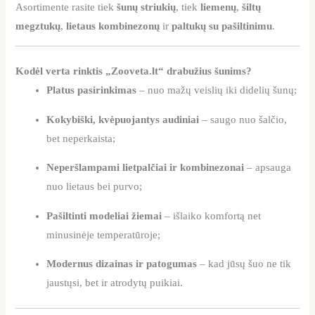
Asortimente rasite tiek
šunų striukių
, tiek
liemenų
,
šiltų
megztukų
,
lietaus kombinezonų
ir
paltukų su pašiltinimu
.
Kodėl verta rinktis „Zooveta.lt“ drabužius šunims?
Platus pasirinkimas
– nuo mažų veislių iki didelių šunų;
Kokybiški, kvėpuojantys audiniai
– saugo nuo šalčio,
bet neperkaista;
Neperšlampami lietpalčiai ir kombinezonai
– apsauga
nuo lietaus bei purvo;
Pašiltinti modeliai žiemai
– išlaiko komfortą net
minusinėje temperatūroje;
Modernus dizainas ir patogumas
– kad jūsų šuo ne tik
jaustųsi, bet ir atrodytų puikiai.