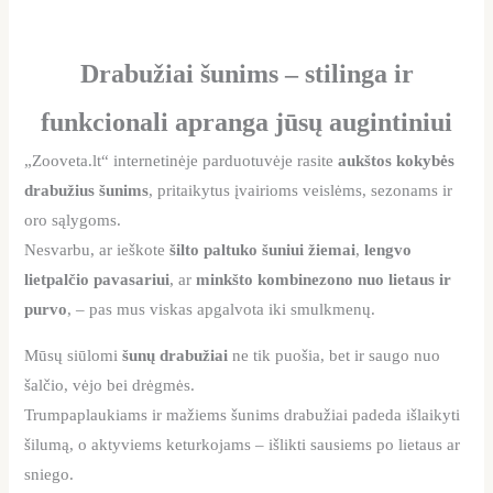
Drabužiai šunims – stilinga ir
funkcionali apranga jūsų augintiniui
„Zooveta.lt“ internetinėje parduotuvėje rasite
aukštos kokybės
drabužius šunims
, pritaikytus įvairioms veislėms, sezonams ir
oro sąlygoms.
Nesvarbu, ar ieškote
šilto paltuko šuniui žiemai
,
lengvo
lietpalčio pavasariui
, ar
minkšto kombinezono nuo lietaus ir
purvo
, – pas mus viskas apgalvota iki smulkmenų.
Mūsų siūlomi
šunų drabužiai
ne tik puošia, bet ir saugo nuo
šalčio, vėjo bei drėgmės.
Trumpaplaukiams ir mažiems šunims drabužiai padeda išlaikyti
šilumą, o aktyviems keturkojams – išlikti sausiems po lietaus ar
sniego.