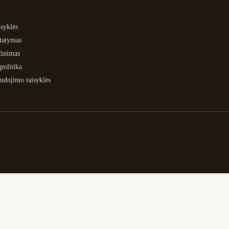
syklės
statymas
žinimas
politika
udojimo taisyklės