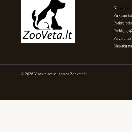
Kontaktai
Pirkimo tai
Prekių pri
Prekių grą
Privatumo 
Slapukų na
© 2026 Visos teisės saugomos Zooveta.lt