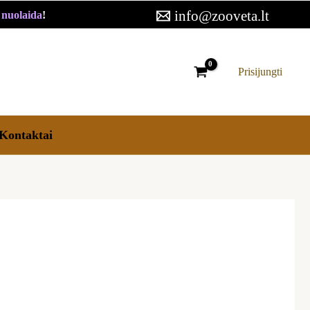
info@zooveta.lt
€ nuolaida
!
Prisijungti
Kontaktai