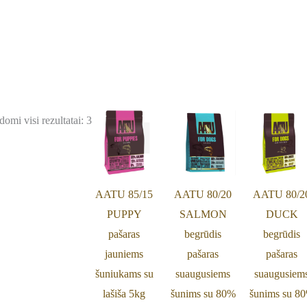
omi visi rezultatai: 3
AATU 85/15
AATU 80/20
AATU 80/2
PUPPY
SALMON
DUCK
pašaras
begrūdis
begrūdis
jauniems
pašaras
pašaras
šuniukams su
suaugusiems
suaugusiem
lašiša 5kg
šunims su 80%
šunims su 8