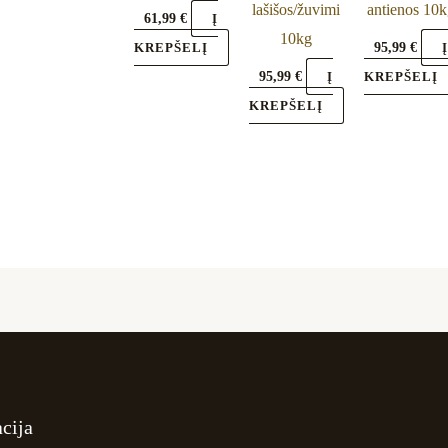
lašišos/žuvimi
antienos 10
61,99
€
Į
10kg
95,99
€
KREPŠELĮ
95,99
€
Į
KREPŠELĮ
KREPŠELĮ
cija