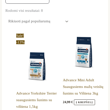
Rodomi visi rezultatai: 8
Original
Current
Sale!
price
price
-13%
was:
is:
21,49 €.
18,69 €.
Advance Mini Adult
Suaugusiems mažų veislių
Advance Yorkshire Terrier
šunims su Vištiena 3kg
suaugusiems šunims su
24,99
€
Į KREPŠELĮ
vištiena 1,5kg