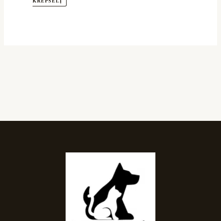
KREPŠELĮ