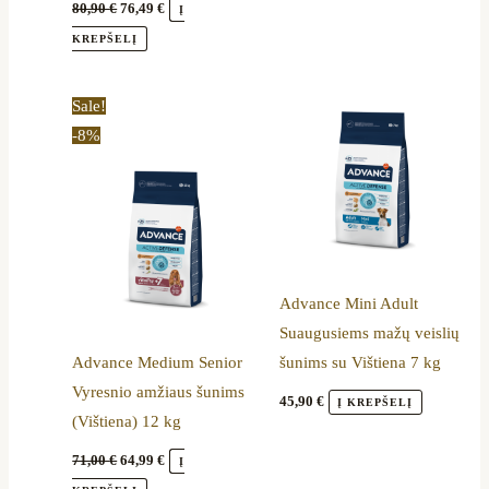
80,90
€
76,49
€
Į
KREPŠELĮ
Original
Current
Sale!
price
price
-8%
was:
is:
71,00 €.
64,99 €.
Advance Mini Adult
Suaugusiems mažų veislių
Advance Medium Senior
šunims su Vištiena 7 kg
Vyresnio amžiaus šunims
45,90
€
Į KREPŠELĮ
(Vištiena) 12 kg
71,00
€
64,99
€
Į