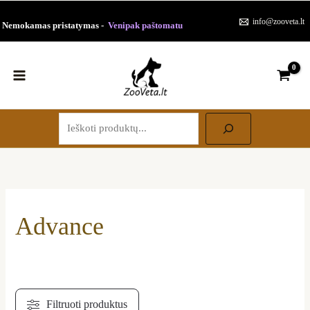
Paieška
Pereiti
Rūšiuojama
info@zooveta.lt
Nemokamas pristatymas -
Venipak paštomatu
prie
pagal
turinio
populiarumą
Advance