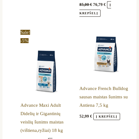
85,00
€
76,79
€
Į
KREPŠELĮ
Original
Current
Sale!
price
price
-5%
was:
is:
80,90 €.
76,49 €.
Advance French Bulldog
sausas maistas šunims su
Advance Maxi Adult
Antiena 7,5 kg
Didelių ir Gigantinių
52,99
€
Į KREPŠELĮ
veislių šunims maistas
(vištiena,ryžiai) 18 kg