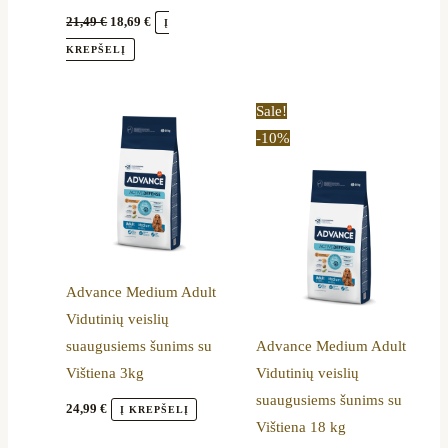
21,49
€
18,69
€
Į
KREPŠELĮ
Original
Current
Sale!
price
price
-10%
was:
is:
85,00 €.
76,79 €.
Advance Medium Adult
Vidutinių veislių
suaugusiems šunims su
Advance Medium Adult
Vištiena 3kg
Vidutinių veislių
suaugusiems šunims su
24,99
€
Į KREPŠELĮ
Vištiena 18 kg