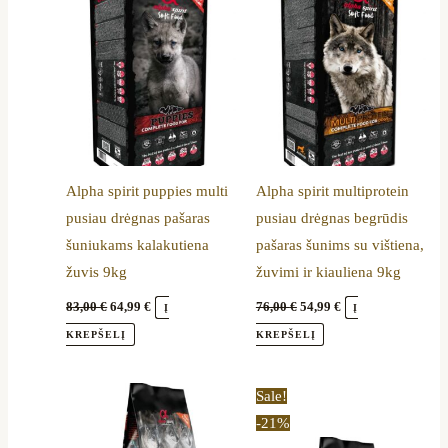
83,00 €.
64,99 €.
76,00 €.
54,99 €.
Alpha spirit puppies multi
Alpha spirit multiprotein
pusiau drėgnas pašaras
pusiau drėgnas begrūdis
šuniukams kalakutiena
pašaras šunims su vištiena,
žuvis 9kg
žuvimi ir kiauliena 9kg
83,00
€
64,99
€
76,00
€
54,99
€
Į
Į
KREPŠELĮ
KREPŠELĮ
Original
Current
Sale!
price
price
-21%
was:
is:
76,00 €.
59,99 €.