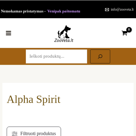
Paieška
Pereiti
Rūšiuojama
info@zooveta.lt
Nemokamas pristatymas -
Venipak paštomatu
prie
pagal
turinio
populiarumą
Alpha Spirit