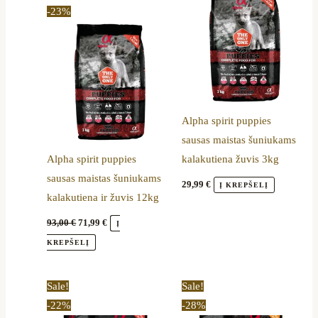
price
price
-23%
was:
is:
93,00 €.
71,99 €.
Alpha spirit puppies
sausas maistas šuniukams
Alpha spirit puppies
kalakutiena žuvis 3kg
sausas maistas šuniukams
29,99
€
Į KREPŠELĮ
kalakutiena ir žuvis 12kg
93,00
€
71,99
€
Į
KREPŠELĮ
Original
Current
Original
Current
Sale!
Sale!
price
price
price
price
-22%
-28%
was:
is:
was:
is: