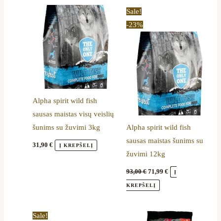
Original
Current
Sale!
price
price
-23%
was:
is:
93,00 €.
71,99 €.
Alpha spirit wild fish
sausas maistas visų veislių
šunims su žuvimi 3kg
Alpha spirit wild fish
sausas maistas šunims su
31,90
€
Į KREPŠELĮ
žuvimi 12kg
93,00
€
71,99
€
Į
KREPŠELĮ
Original
Current
Sale!