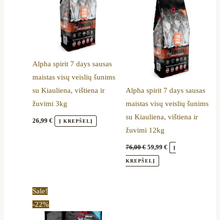
Alpha spirit 7 days sausas
maistas visų veislių šunims
su Kiauliena, vištiena ir
Alpha spirit 7 days sausas
žuvimi 3kg
maistas visų veislių šunims
su Kiauliena, vištiena ir
26,99
€
Į KREPŠELĮ
žuvimi 12kg
76,00
€
59,99
€
Į
KREPŠELĮ
Original
Current
Sale!
price
price
-22%
was:
is:
83,00 €.
64,99 €.