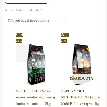
Rodomi visi rezultatai: 13
Original
Current
Original
Current
Sale!
Sale!
price
price
price
price
-3%
-5%
was:
is:
was:
is:
70,19 €.
67,99 €.
72,00 €.
68,59 €.
IŠPARDUOTA
ALPHA SPIRIT DUCK
ALPHA SPIRIT
sausas maistas visų veislių
MULTIPROTEIN Drėgnas
šunims su antiena 12kg
Multi Pašaras visų veislių