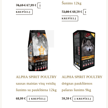
Šunims 12kg
70,19
€
67,99
€
Į
72,00
€
68,59
€
KREPŠELĮ
Į
KREPŠELĮ
ALPHA SPIRIT POULTRY
ALPHA SPIRIT POULTRY
sausas maistas visų veislių
drėgnas paukštienos
šunims su paukštiena 12kg
pašaras šunims 9kg
68,99
€
59,59
€
Į KREPŠELĮ
Į KREPŠELĮ