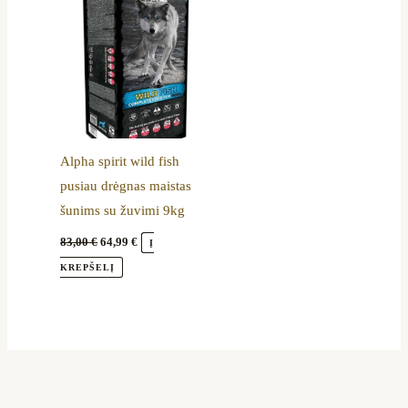
Alpha spirit wild fish
pusiau drėgnas maistas
šunims su žuvimi 9kg
83,00
€
64,99
€
Į
KREPŠELĮ