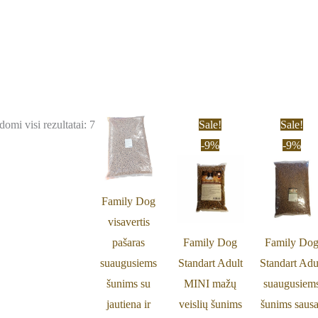
Original
Current
Origi
omi visi rezultatai: 7
Sale!
Sale!
price
price
price
-9%
-9%
was:
is:
was:
25,29 €.
22,99 €.
25,29 
Family Dog
visavertis
pašaras
Family Dog
Family Do
suaugusiems
Standart Adult
Standart Adu
šunims su
MINI mažų
suaugusiem
jautiena ir
veislių šunims
šunims saus