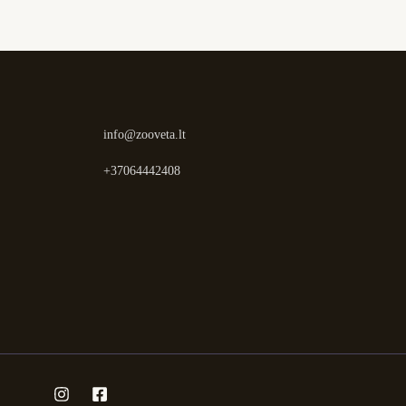
info@zooveta.lt
+37064442408