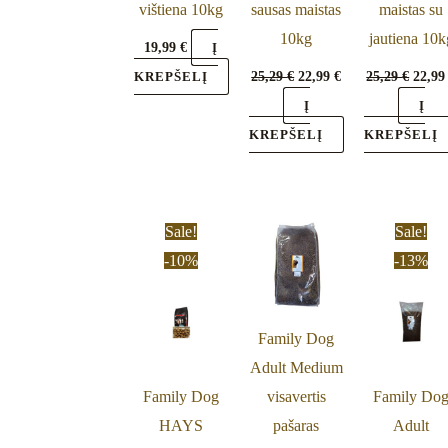
vištiena 10kg
sausas maistas
maistas su
10kg
jautiena 10k
19,99
€
Į
25,29
€
22,99
€
25,29
€
22,9
KREPŠELĮ
Į
Į
KREPŠELĮ
KREPŠELĮ
Original
Current
Origi
Sale!
Sale!
price
price
price
-10%
-13%
was:
is:
was:
34,49 €.
30,99 €.
34,29 
Family Dog
Adult Medium
Family Dog
visavertis
Family Do
HAYS
pašaras
Adult