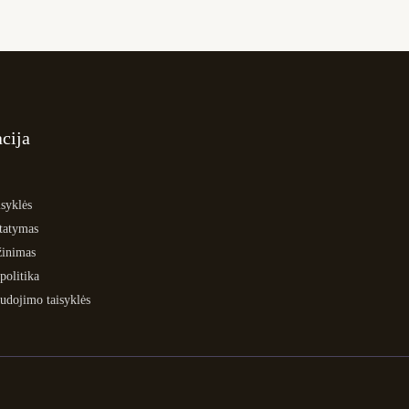
cija
syklės
statymas
žinimas
politika
udojimo taisyklės