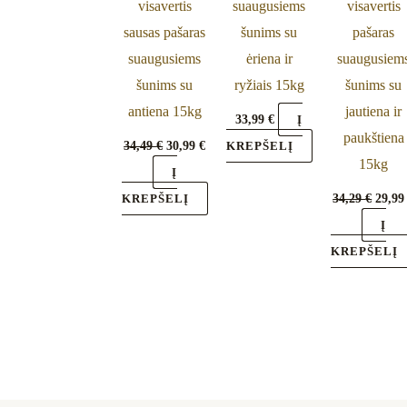
visavertis
suaugusiems
visavertis
sausas pašaras
šunims su
pašaras
suaugusiems
ėriena ir
suaugusiem
šunims su
ryžiais 15kg
šunims su
antiena 15kg
jautiena ir
33,99
€
Į
paukštiena
34,49
€
30,99
€
KREPŠELĮ
15kg
Į
34,29
€
29,9
KREPŠELĮ
Į
KREPŠELĮ