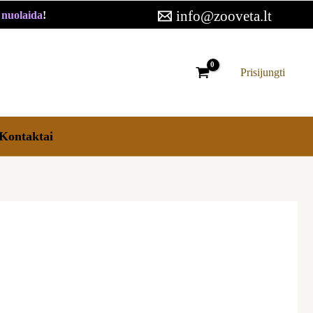
info@zooveta.lt
€ nuolaida
!
Prisijungti
Kontaktai