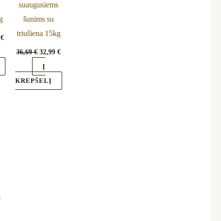
suaugusiems
g
šunims su
triušiena 15kg
9
€
36,69
€
32,99
€
Į
KREPŠELĮ
nal
Current
price
is:
€.
29,99 €.
g