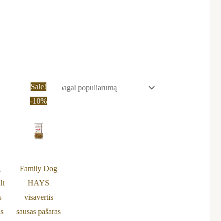
nal
Current
Original
Current
Sale!
price
price
price
-10%
is:
was:
is:
€.
22,99 €.
36,69 €.
32,99 €.
g
Family Dog
lt
HAYS
s
visavertis
as
sausas pašaras