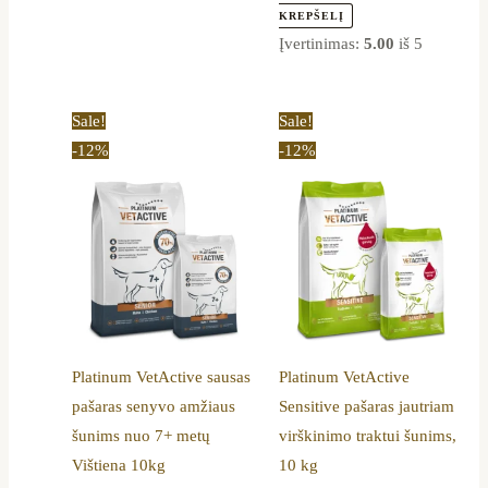
KREPŠELĮ
Įvertinimas:
5.00
iš 5
Original
Current
Original
Current
Sale!
Sale!
price
price
price
price
-12%
-12%
was:
is:
was:
is:
80,00 €.
70,19 €.
90,00 €.
78,99 €.
Platinum VetActive sausas
Platinum VetActive
pašaras senyvo amžiaus
Sensitive pašaras jautriam
šunims nuo 7+ metų
virškinimo traktui šunims,
Vištiena 10kg
10 kg