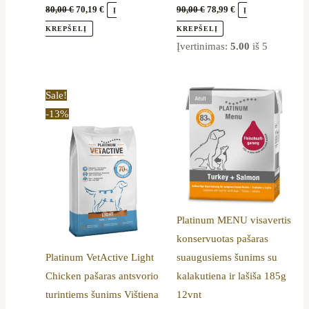
80,00
€
70,19
€
90,00
€
78,99
€
Į
Į
KREPŠELĮ
KREPŠELĮ
Įvertinimas:
5.00
iš 5
Price
This
Sale!
range:
product
-13%
19,90 €
through
has
110,99 €
multiple
variants.
The
options
Platinum MENU visavertis
may
konservuotas pašaras
be
Platinum VetActive Light
suaugusiems šunims su
chosen
Chicken pašaras antsvorio
kalakutiena ir lašiša 185g
on
turintiems šunims Vištiena
12vnt
the