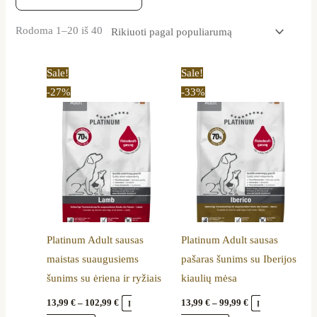
Rodoma 1–20 iš 40
Price
Price
This
This
Sale!
Sale!
range:
range:
product
product
-27%
-33%
13,99 €
13,99 €
through
through
has
has
102,99 €
99,99 €
multiple
multiple
variants.
variants.
The
The
options
options
may
may
be
be
Platinum Adult sausas
Platinum Adult sausas
chosen
chosen
maistas suaugusiems
pašaras šunims su Iberijos
on
on
šunims su ėriena ir ryžiais
kiaulių mėsa
the
the
product
product
13,99
€
–
102,99
€
13,99
€
–
99,99
€
Į
Į