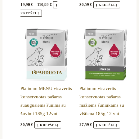
product
19,90
€
–
110,99
€
30,59
€
Į
Į KREPŠELĮ
page
KREPŠELĮ
IŠPARDUOTA
Platinum MENU visavertis
Platinum visavertis
konservuotas pašaras
konservuotas pašaras
suaugusiems šunims su
mažiems šuniukams su
žuvimi 185g 12vnt
vištiena 185g 12 vnt
30,59
€
27,59
€
Į KREPŠELĮ
Į KREPŠELĮ