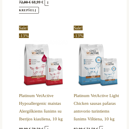
page
72,00
€
68,99
€
Į
KREPŠELĮ
Original
Current
Original
Current
Sale!
Sale!
price
price
price
price
-13%
-13%
was:
is:
was:
is:
89,99 €.
78,59 €.
82,00 €.
71,59 €.
Platinum VetActive
Platinum VetActive Light
Hypoallergenic maistas
Chicken sausas pašaras
Alergiškiems šunims su
antsvorio turintiems
Iberijos kiauliena, 10 kg
šunims Vištiena, 10 kg