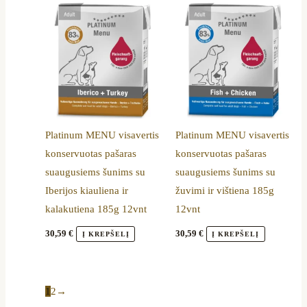
Platinum MENU visavertis
Platinum MENU visavertis
konservuotas pašaras
konservuotas pašaras
suaugusiems šunims su
suaugusiems šunims su
Iberijos kiauliena ir
žuvimi ir vištiena 185g
kalakutiena 185g 12vnt
12vnt
30,59
€
30,59
€
Į KREPŠELĮ
Į KREPŠELĮ
1
2
→