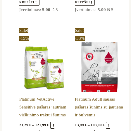
page
page
KREPŠELĮ
KREPŠELĮ
Įvertinimas:
5.00
iš 5
Įvertinimas:
5.00
iš 5
Price
Price
This
This
Sale!
Sale!
range:
range:
product
product
-15%
-33%
21,29 €
13,99 €
through
through
has
has
121,99 €
103,09 €
multiple
multiple
variants.
variants.
The
The
options
options
may
may
be
be
Platinum VetActive
Platinum Adult sausas
chosen
chosen
Sensitive pašaras jautriam
pašaras šunims su jautiena
on
on
virškinimo traktui šunims
ir bulvėmis
the
the
product
product
21,29
€
–
121,99
€
13,99
€
–
103,09
€
Į
Į