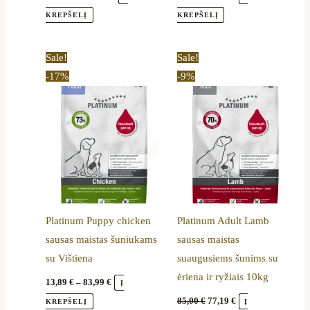
KREPŠELĮ
KREPŠELĮ
Price
Original
Current
This
Sale!
Sale!
range:
price
price
product
-17%
-9%
13,89 €
was:
is:
through
85,00 €.
77,19 €.
has
83,99 €
multiple
variants.
The
options
may
be
Platinum Puppy chicken
Platinum Adult Lamb
chosen
sausas maistas šuniukams
sausas maistas
on
su Vištiena
suaugusiems šunims su
the
ėriena ir ryžiais 10kg
product
13,89
€
–
83,99
€
Į
page
85,00
€
77,19
€
KREPŠELĮ
Į