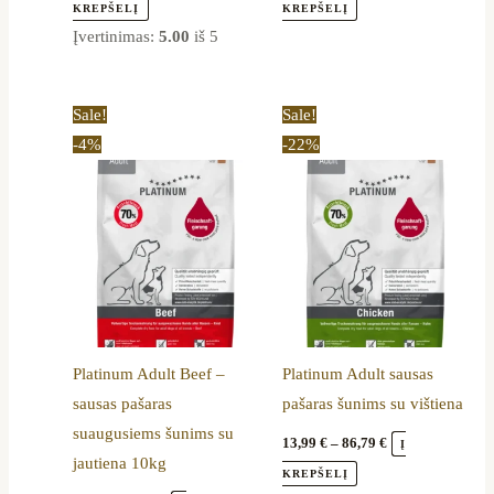
page
page
KREPŠELĮ
KREPŠELĮ
Įvertinimas:
5.00
iš 5
Original
Current
Price
This
Sale!
Sale!
price
price
range:
product
-4%
-22%
was:
is:
13,99 €
72,00 €.
68,99 €.
through
has
86,79 €
multiple
variants.
The
options
may
be
Platinum Adult Beef –
Platinum Adult sausas
chosen
sausas pašaras
pašaras šunims su vištiena
on
suaugusiems šunims su
the
13,99
€
–
86,79
€
Į
jautiena 10kg
product
KREPŠELĮ