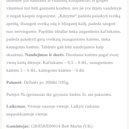
tabletėse yra natūralus B vitaminų kompleksas. B grupės
vitaminai turi būti gaunami kasdien, nes jie yra tirpūs vandenyje
ir negali kauptis organizme. „Kitzyme“ padeda palaikyti sveiką
apetitą, išsaugoti sveiką odą ir blizgantį kailį, padeda saugoti
nuo nervingumo. Papildas idealiai tinka augantiems kačiukams,
padeda palaikyti gerą sveikatą suaugusioms katėms, tinka
katingoms katėms. Tabletės gali būti naudojamos kaip
skanėstai.
Naudojimas ir dozės.
Duodama katėms pagal svorį
vieną kartą dienoje. Kačiukams – 0,5 – 6 tbl., suaugusioms
katėms 3 – 6 tbl., katingoms katėms – 6 tbl.
Pakuotė.
Dėžutės po 300tbl./195g.
Partijos Nr./geriausias iki/ grynasis kiekis: žr. ant pakuotės.
Laikymas.
Vėsioje sausoje vietoje. Laikyti vaikams
nepasiekiamoje vietoje.
Gamintojas:
GB/858/E00014 Bob Martin (UK)