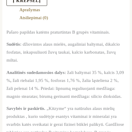
Į KREPŠELĮ
Aprašymas
Atsiliepimai (0)
Pašaro papildas katėms praturtintas B grupės vitaminais.
Sudėtis:
džiovintos alaus mielės, augaliniai baltymai, dikalcio
fosfatas, inkapsuliuoti žuvų taukai, kalcio karbonatas, žuvų
miltai.
Analitinės sudedamosios dalys:
žali baltymai 35 %, kalcis 3,09
%
,
žali riebalai 1,95 %, fosforas 1,76 %, žalia ląsteliena 2 %,
žali pelenai 14 %. Priedai: lipnumą reguliuojanti medžiaga:
magnio stearatas; birumą gerinanti medžiaga: silicio dioksidas.
Savybės ir paskirtis.
„Kitzyme“ yra natūralus alaus mielių
produktas , kurio sudėtyje esantys vitaminai ir mineralai yra
svarbūs katės sveikatai ir gerai fizinei būklei palikyti. Gardžiose