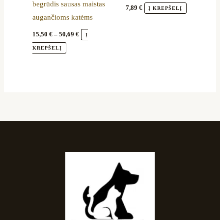
begrūdis sausas maistas
on
7,89
€
Į KREPŠELĮ
augančioms katėms
the
product
15,50
€
–
50,69
€
Į
page
KREPŠELĮ