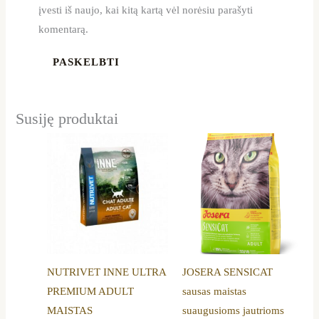
įvesti iš naujo, kai kitą kartą vėl norėsiu parašyti
komentarą.
Susiję produktai
Price
Price
This
This
range:
range:
product
product
18,80 €
14,60 €
through
through
has
has
46,99 €
54,50 €
multiple
multiple
variants.
variants.
The
The
options
options
NUTRIVET INNE ULTRA
JOSERA SENSICAT
may
may
PREMIUM ADULT
sausas maistas
be
be
MAISTAS
suaugusioms jautrioms
chosen
chosen