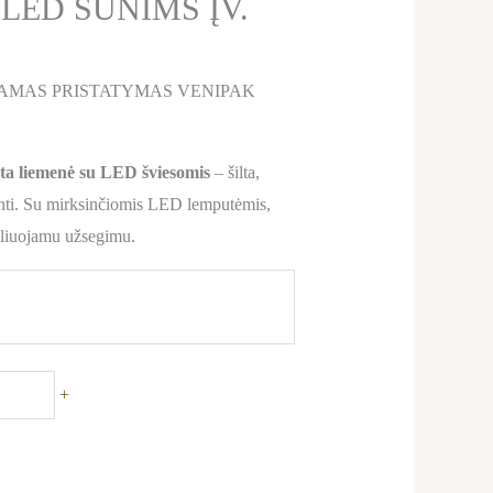
LED ŠUNIMS ĮV.
AMAS PRISTATYMAS VENIPAK
 liemenė su LED šviesomis
– šilta,
anti. Su mirksinčiomis LED lemputėmis,
guliuojamu užsegimu.
+