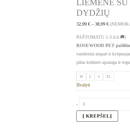
LIEMENĖ SU 
DYDŽIŲ
32,99
€
–
38,99
€
(NEMOK
PAŠTOMATU 1-3 d.d.🚚)
ROSEWOOD PET pašiltinta
vandeniui atspari ir kvėpuoj
pilna krūtinės apsauga ir re
M
L
S
XL
Išvalyti
-
Į KREPŠELĮ