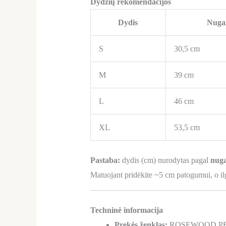
Dydžių rekomendacijos
Dydis
Nugar
S
30,5 cm
M
39 cm
L
46 cm
XL
53,5 cm
Pastaba:
dydis (cm) nurodytas pagal
nuga
Matuojant pridėkite ~5 cm patogumui, o il
Techninė informacija
Prekės ženklas:
ROSEWOOD P