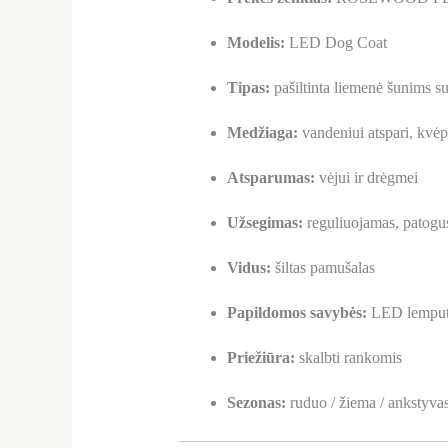
Modelis:
LED Dog Coat
Tipas:
pašiltinta liemenė šunims 
Medžiaga:
vandeniui atspari, kvėpu
Atsparumas:
vėjui ir drėgmei
Užsegimas:
reguliuojamas, patogu
Vidus:
šiltas pamušalas
Papildomos savybės:
LED lemputės
Priežiūra:
skalbti rankomis
Sezonas:
ruduo / žiema / ankstyvas