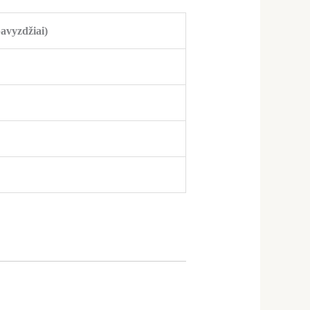
pavyzdžiai)