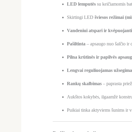
LED lemputės
su keičiamomis ba
Skirtingi LED
šviesos režimai (mi
Vandeniui atspari ir kvėpuojanti
Pašiltinta
– apsaugo nuo šalčio ir
Pilna krūtinės ir papilvės apsau
Lengvai reguliuojamas užsegima
Rankų skalbimas
– paprasta priež
Aukštos kokybės, ilgaamžė konstru
Puikiai tinka aktyviems šunims ir 