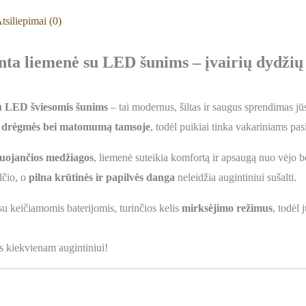
tsiliepimai (0)
 liemenė su LED šunims – įvairių dydžių
 LED šviesomis šunims
– tai modernus, šiltas ir saugus sprendimas jūs
o drėgmės bei matomumą tamsoje
, todėl puikiai tinka vakariniams p
puojančios medžiagos
, liemenė suteikia komfortą ir apsaugą nuo vėjo be
lčio, o
pilna krūtinės ir papilvės danga
neleidžia augintiniui sušalti.
u keičiamomis baterijomis, turinčios kelis
mirksėjimo režimus
, todėl 
as kiekvienam augintiniui!