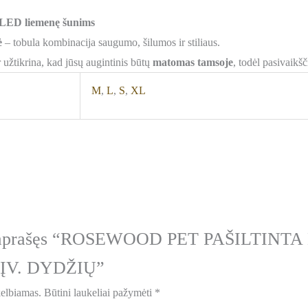
LED liemenę šunims
ė
– tobula kombinacija saugumo, šilumos ir stiliaus.
ir užtikrina, kad jūsų augintinis būtų
matomas tamsoje
, todėl pasivaikšč
M
,
L
,
S
,
XL
s aprašęs “ROSEWOOD PET PAŠILTINT
ĮV. DYDŽIŲ”
kelbiamas.
Būtini laukeliai pažymėti
*