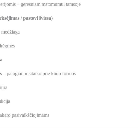
terijomis – geresniam matomumui tamsoje
rksėjimas / pastovi šviesa)
medžiaga
 drėgmės
ga
s
– patogiai prisitaiko prie kūno formos
iūra
kcija
vakaro pasivaikščiojimams