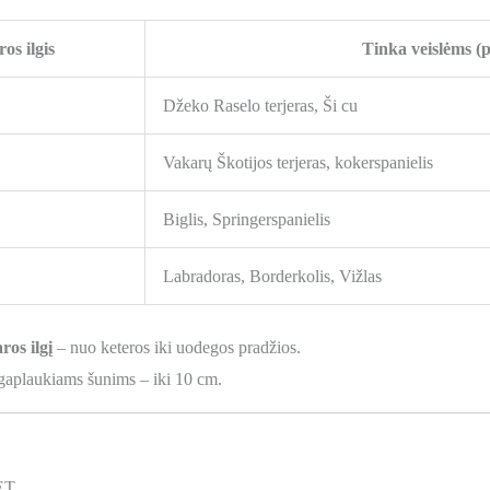
os ilgis
Tinka veislėms (
Džeko Raselo terjeras, Ši cu
Vakarų Škotijos terjeras, kokerspanielis
Biglis, Springerspanielis
Labradoras, Borderkolis, Vižlas
ros ilgį
– nuo keteros iki uodegos pradžios.
gaplaukiams šunims – iki 10 cm.
ET