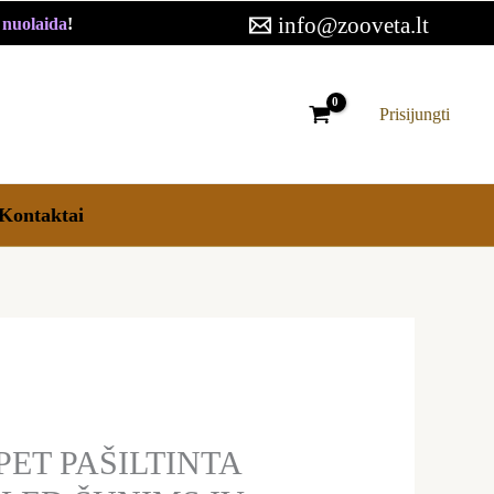
32,99 €
info@zooveta.lt
€ nuolaida
!
through
38,99 €
Prisijungti
Kontaktai
ET PAŠILTINTA