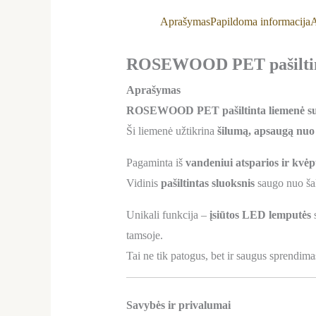
Aprašymas
Papildoma informacija
A
ROSEWOOD PET pašiltinta
Aprašymas
ROSEWOOD PET pašiltinta liemenė su
Ši liemenė užtikrina
šilumą, apsaugą nu
Pagaminta iš
vandeniui atsparios ir kvė
Vidinis
pašiltintas sluoksnis
saugo nuo ša
Unikali funkcija –
įsiūtos LED lemputės
s
tamsoje.
Tai ne tik patogus, bet ir saugus sprendim
Savybės ir privalumai