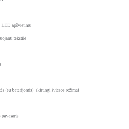
su LED apšvietimu
ojanti tekstilė
s
 (su baterijomis), skirtingi šviesos režimai
 pavasaris