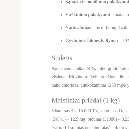
Sąnarių ir mobilumo palaikymui
Virškinimo palaikymui
– mananoli
Natūralumas
– be dirbtinių dažikli
Gyvūninės kilmės baltymai
– 79 %
Sudėtis
Paukštienos miltai 29 %, pilno grūdo kukurū
vištiena, džiovinti runkelių griežiniai, linų
kalio chloridas, gliukozaminas (250 mg/kg
Maistiniai priedai (1 kg)
Vitaminas A – 15 000 TV, vitaminas D₃ – 
(3a841) – 12,5 mg, biotinas (3a880) – 0,23 
(vario (II) sulfatas pentahidratas) – 4,2 