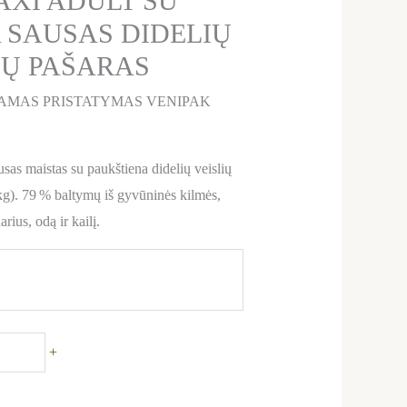
XI ADULT SU
 SAUSAS DIDELIŲ
NŲ PAŠARAS
AMAS PRISTATYMAS VENIPAK
 maistas su paukštiena didelių veislių
g). 79 % baltymų iš gyvūninės kilmės,
rius, odą ir kailį.
+