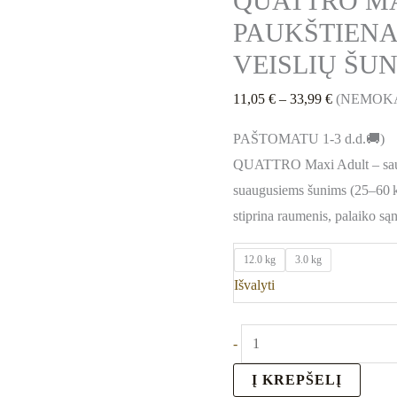
QUATTRO MA
PAUKŠTIENA
VEISLIŲ ŠU
11,05
€
–
33,99
€
(NEMOK
PAŠTOMATU 1-3 d.d.🚚)
QUATTRO Maxi Adult – sausas
suaugusiems šunims (25–60 k
stiprina raumenis, palaiko sąna
12.0 kg
3.0 kg
Išvalyti
-
Į KREPŠELĮ