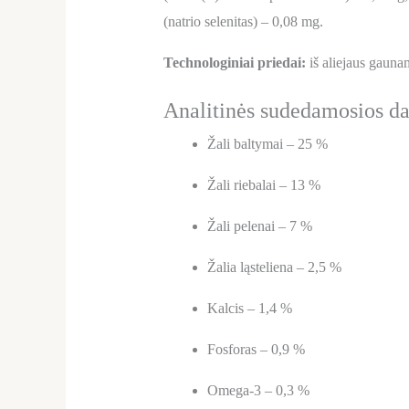
(natrio selenitas) – 0,08 mg.
Technologiniai priedai:
iš aliejaus gaunam
Analitinės sudedamosios da
Žali baltymai – 25 %
Žali riebalai – 13 %
Žali pelenai – 7 %
Žalia ląsteliena – 2,5 %
Kalcis – 1,4 %
Fosforas – 0,9 %
Omega-3 – 0,3 %