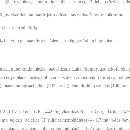
– gliukozaminas, chondroitino sulfatas ir omega-3 riebalų rūgštys paded
gosacharidai, inulinas ir jukos ekstraktas gerina žarnyno mikroflorą.
ų ir skonio stipriklių.
 baltymų gaunami iš paukštienos ir kitų gyvūninių ingredientų.
zai, pilno grūdo miežiai, paukštienos taukai (konservuoti tokoferolių m
 sėmenys, alaus mielės, liofilizuota vištiena, mononatrio fosfatas, inulinas
), mananooligosacharidai (200 mg/kg), chondroitino sulfatas (100 mg/kg
1 250 TV, vitaminas E – 442 mg, vitaminas B2 – 8,3 mg, niacinas (3a3
mg, geležis (geležies (II) sulfatas monohidratas) – 41,7 mg, jodas (bev
mg, manganas (mangano sulfato monohidratas) – 16,7 mg, cinkas (cinko s