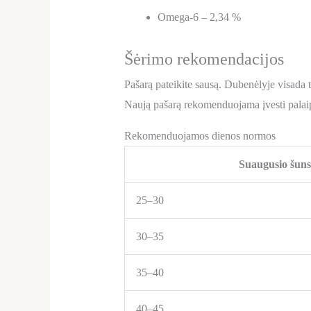
Omega-6 – 2,34 %
Šėrimo rekomendacijos
Pašarą pateikite sausą. Dubenėlyje visada t
Naują pašarą rekomenduojama įvesti palaips
Rekomenduojamos dienos normos
Suaugusio šuns 
25–30
30–35
35–40
40–45