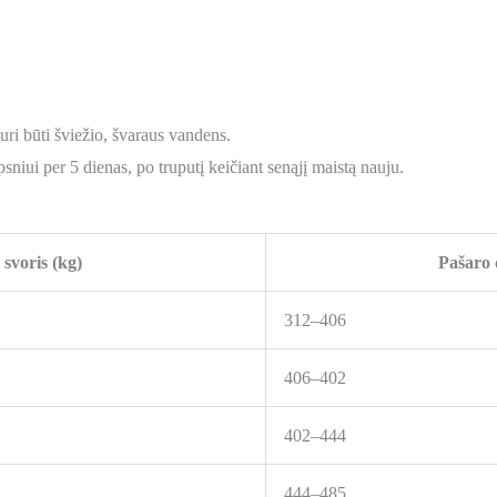
uri būti šviežio, švaraus vandens.
niui per 5 dienas, po truputį keičiant senąjį maistą nauju.
svoris (kg)
Pašaro 
312–406
406–402
402–444
444–485