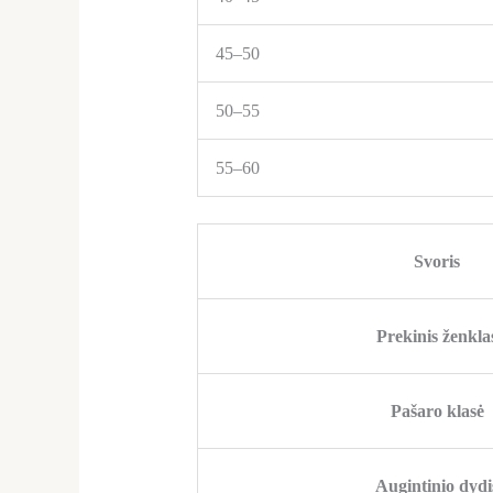
45–50
50–55
55–60
Svoris
Prekinis ženkla
Pašaro klasė
Augintinio dydi