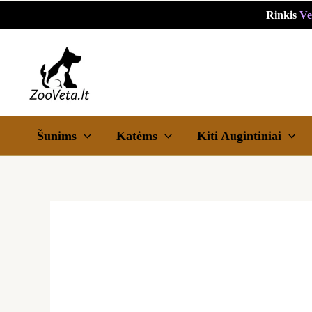
Pereiti
Rinkis
Ve
prie
turinio
Šunims
Katėms
Kiti Augintiniai