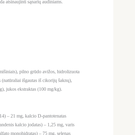
a atsinaujinti sąnarių audiniams.
išiniais), pilno grūdo avižos, hidrolizuota
 (natūraliai išgautas iš cikorijų šaknų),
), jukos ekstraktas (100 mg/kg).
14) – 21 mg, kalcio D-pantotenatas
andenis kalcio jodatas) – 1,25 mg, varis
ulfato monohidratas) – 75 mg, selenas