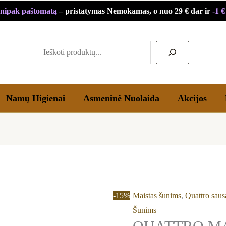
produkto
Price
nipak paštomatą
– pristatymas Nemokamas, o nuo 29 € dar ir
-1 
kiekis:
range:
Paieška
QUATTRO
11,05 €
MAXI
through
ADULT
33,99 €
SU
PAUKŠTIENA
Namų Higienai
Asmeninė Nuolaida
Akcijos
SAUSAS
DIDELIŲ
VEISLIŲ
ŠUNŲ
PAŠARAS
-15%
Maistas šunims
,
Quattro saus
Šunims