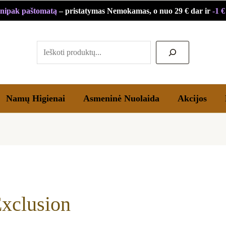
Rūšiuojama
nipak paštomatą
– pristatymas Nemokamas, o nuo 29 € dar ir
-1 
pagal
Paieška
populiarumą
Namų Higienai
Asmeninė Nuolaida
Akcijos
xclusion