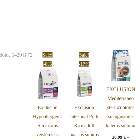
Price
Price
Price
This
This
Th
doma 1–20 iš 72
Sale!
Sale!
range:
range:
range:
product
product
pr
-8%
-17%
21,90 €
21,90 €
20,99 €
through
through
through
has
has
ha
54,90 €
69,89 €
61,99 €
multiple
multiple
mu
EXCLUSION
variants.
variants.
va
Mediterraneo
The
The
T
Exclusion
Exclusion
sterilizuotoms
options
options
op
Hypoallergenic
Intestinal Pork
suaugusioms
may
may
m
S mažoms
Rice adult
katėms su tunu
be
be
be
veislėms su
maistas šunims
chosen
chosen
ch
20,99
€
–