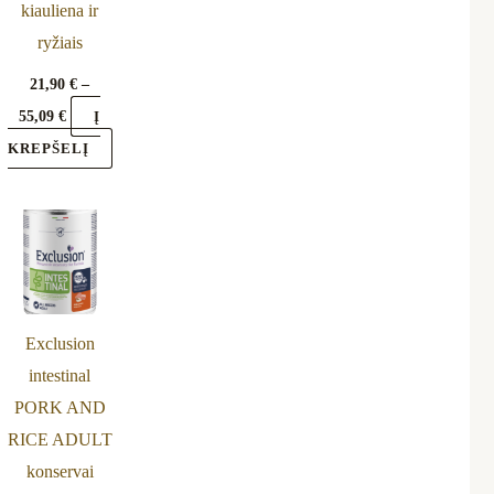
kiauliena ir
n
on
ryžiais
e
the
oduct
product
21,90
€
–
ge
page
55,09
€
Į
KREPŠELĮ
Price
This
range:
product
25,69 €
through
has
46,65 €
multiple
Exclusion
variants.
intestinal
The
PORK AND
options
RICE ADULT
may
konservai
be