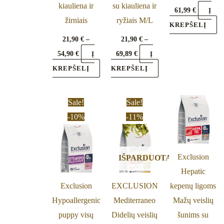
kiauliena ir
su kiauliena ir
on
on
o
61,99
€
Į
žirniais
ryžiais M/L
the
the
th
KREPŠELĮ
product
product
pr
21,90
€
–
21,90
€
–
page
page
pa
54,90
€
69,89
€
Į
Į
KREPŠELĮ
KREPŠELĮ
Price
Original
Current
This
Sale!
Sale!
range:
price
price
product
-10%
-11%
23,90 €
was:
is:
through
62,00 €.
54,99 €.
has
76,79 €
multiple
Exclusion
IŠPARDUOTA
variants.
Hepatic
The
Exclusion
EXCLUSION
kepenų ligoms
options
Hypoallergenic
Mediterraneo
Mažų veislių
may
puppy visų
Didelių veislių
šunims su
be