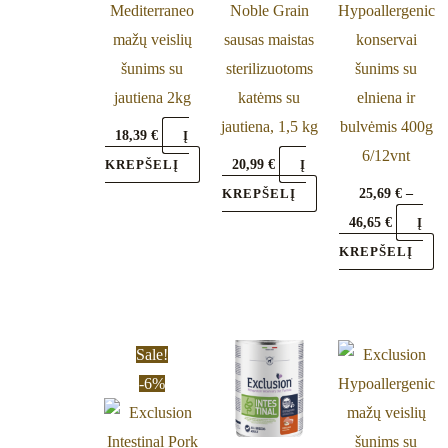
Mediterraneo
Noble Grain
Hypoallergenic
T
mažų veislių
sausas maistas
konservai
op
šunims su
sterilizuotoms
šunims su
m
jautiena 2kg
katėms su
elniena ir
be
jautiena, 1,5 kg
bulvėmis 400g
ch
18,39
€
Į
6/12vnt
o
20,99
€
KREPŠELĮ
Į
th
25,69
€
–
KREPŠELĮ
pr
46,65
€
Į
pa
KREPŠELĮ
Price
This
Sale!
range:
product
-6%
23,90 €
through
has
76,99 €
multiple