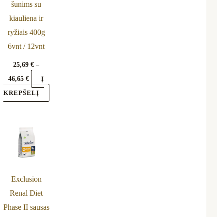
šunims su
chosen
kiauliena ir
on
ryžiais 400g
the
6vnt / 12vnt
product
page
25,69
€
–
46,65
€
Į
KREPŠELĮ
rrent
ice
49 €.
Exclusion
Renal Diet
Phase II sausas