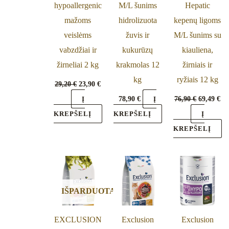
hypoallergenic
M/L šunims
Hepatic
mažoms
hidrolizuota
kepenų ligoms
veislėms
žuvis ir
M/L šunims su
vabzdžiai ir
kukurūzų
kiauliena,
žirneliai 2 kg
krakmolas 12
žirniais ir
kg
ryžiais 12 kg
29,20
€
23,90
€
78,90
€
76,90
€
69,49
€
Į
Į
KREPŠELĮ
KREPŠELĮ
Į
KREPŠELĮ
Price
Th
range:
pr
25,69 €
through
IŠPARDUOTA
ha
46,65 €
mu
EXCLUSION
Exclusion
Exclusion
va