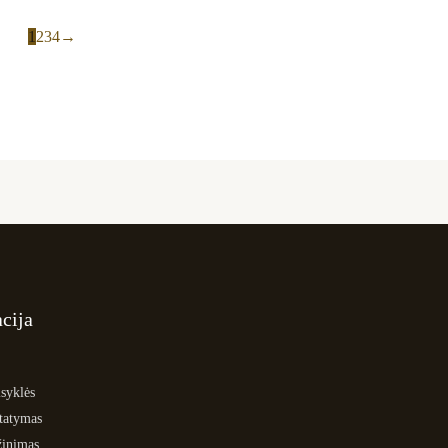
1
2
3
4
→
cija
syklės
statymas
žinimas