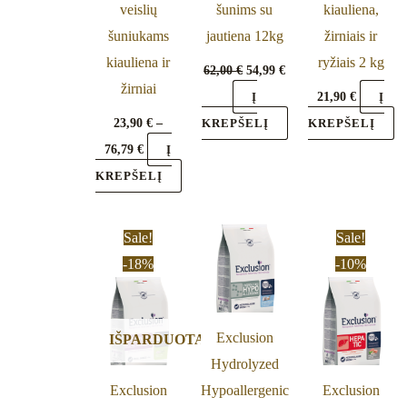
veislių
šunims su
kiauliena,
chosen
šuniukams
jautiena 12kg
žirniais ir
on
kiauliena ir
ryžiais 2 kg
the
62,00
€
54,99
€
žirniai
product
21,90
€
Į
Į
page
23,90
€
–
KREPŠELĮ
KREPŠELĮ
76,79
€
Į
KREPŠELĮ
Original
Current
Original
Cu
Sale!
Sale!
price
price
price
pr
-18%
-10%
was:
is:
was:
is:
29,20 €.
23,90 €.
76,90 €.
69,
Exclusion
IŠPARDUOTA
Hydrolyzed
Exclusion
Hypoallergenic
Exclusion