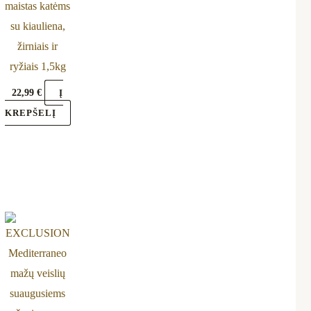
maistas katėms
su kiauliena,
žirniais ir
ryžiais 1,5kg
22,99
€
Į
KREPŠELĮ
is
oduct
s
ltiple
riants.