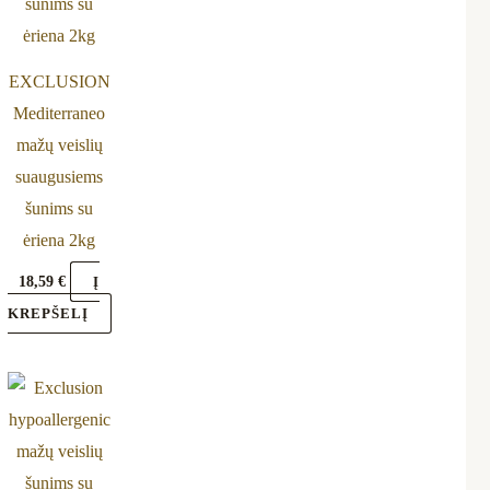
he
tions
ay
EXCLUSION
Mediterraneo
osen
mažų veislių
n
suaugusiems
e
šunims su
oduct
ėriena 2kg
ge
18,59
€
Į
KREPŠELĮ