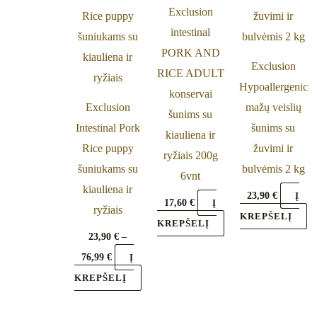
Exclusion
variants.
intestinal
The
PORK AND
options
Exclusion
RICE ADULT
may
Hypoallergenic
konservai
be
Exclusion
mažų veislių
šunims su
chosen
Intestinal Pork
šunims su
kiauliena ir
on
Rice puppy
žuvimi ir
ryžiais 200g
the
šuniukams su
bulvėmis 2 kg
6vnt
product
kiauliena ir
23,90
€
Į
page
17,60
€
Į
ryžiais
KREPŠELĮ
KREPŠELĮ
23,90
€
–
76,99
€
Į
KREPŠELĮ