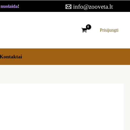
info@zooveta.lt
€ nuolaida
!
Prisijungti
Kontaktai