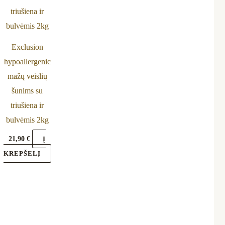
Exclusion
hypoallergenic
mažų veislių
šunims su
triušiena ir
bulvėmis 2kg
21,90
€
Į
KREPŠELĮ