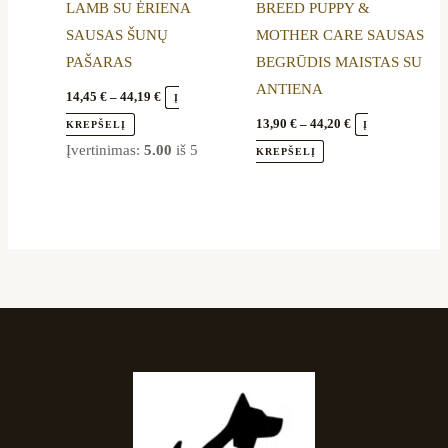
LAMB SU ĖRIENA
BREED PUPPY &
on
on
SAUSAS ŠUNŲ
MOTHER CARE SAUSAS
the
the
PAŠARAS
BEGRŪDIS MAISTAS SU
product
product
ANTIENA
page
page
14,45
€
–
44,19
€
Į
13,90
€
–
44,20
€
KREPŠELĮ
Į
Įvertinimas:
5.00
iš 5
KREPŠELĮ