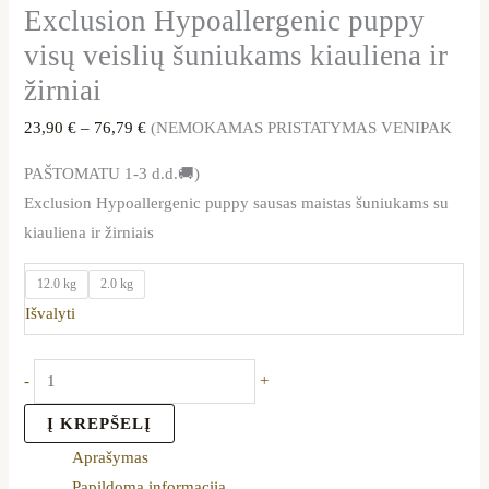
Exclusion Hypoallergenic puppy
visų veislių šuniukams kiauliena ir
žirniai
23,90
€
–
76,79
€
(NEMOKAMAS PRISTATYMAS VENIPAK
PAŠTOMATU 1-3 d.d.🚚)
Exclusion Hypoallergenic puppy sausas maistas šuniukams su
kiauliena ir žirniais
12.0 kg
2.0 kg
Išvalyti
-
+
Į KREPŠELĮ
Aprašymas
Papildoma informacija