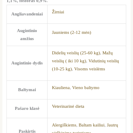
1,1%, fosforas 0,9%.
Žirniai
Angliavandeniai
Augintinio
Jauniems (2-12 mėn)
amžius
Didelių veislių (25-60 kg)
,
Mažų
veislių ( iki 10 kg)
,
Vidutinių veislių
Augintinio dydis
(10-25 kg)
,
Visoms veislėms
Kiauliena
,
Vieno baltymo
Baltymai
Veterinarinė dieta
Pašaro klasė
Alergiškiems
,
Baltam kailiui
,
Jautrų
Paskirtis
virškinimą turintiems