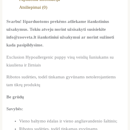
Atsiliepimai (0)
Svarbu! Išparduotoms prekėms atliekame išankstinius
užsakymus. Tokiu atveju norint užsisakyti susisiekite
info@zooveta.lt išankstiniui užsakymui ar norint sužinoti
kada pasipildysime.
Exclusion Hypoallergenic puppy visų veislių šuniukams su
kiauliena ir žirniais
Ribotos sudėties, todėl tinkamas gyvūnams netolerojantiems
tam tikrų produktų
Be grūdų
Savybės:
Vieno baltymo ėdalas ir vieno angliavandenio šaltinis;
Ribotos sudėties, todėl tinkamas gyvūnams