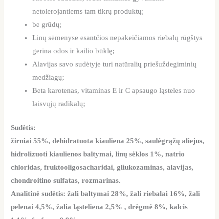
netolerojantiems tam tikrų produktų;
be grūdų;
Linų sėmenyse esantčios nepakeičiamos riebalų rūgštys
gerina odos ir kailio būklę;
Alavijas savo sudėtyje turi natūralių priešuždegiminių
medžiagų;
Beta karotenas, vitaminas E ir C apsaugo ląsteles nuo
laisvųjų radikalų;
Sudėtis:
žirniai 55%, dehidratuota kiauliena 25%, saulėgrąžų aliejus,
hidrolizuoti kiaulienos baltymai, linų sėklos 1%, natrio
chloridas, fruktooligosacharidai, gliukozaminas, alavijas,
chondroitino sulfatas, rozmarinas.
Analitinė sudėtis: žali baltymai 28%, žali riebalai 16%, žali
pelenai 4,5%, žalia ląsteliena 2,5% , drėgmė 8%, kalcis