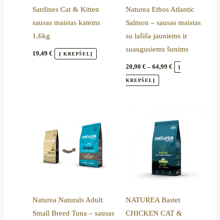
Sardines Cat & Kitten
Naturea Ethos Atlantic
chosen
sausas maistas katėms
Salmon – sausas maistas
on
1,6kg
su lašiša jauniems ir
the
suaugusiems šunims
product
19,49
€
Į KREPŠELĮ
page
20,90
€
–
64,99
€
Į
KREPŠELĮ
Price
This
range:
product
17,50 €
through
has
35,49 €
multiple
variants.
The
options
Naturea Naturals Adult
NATUREA Bastet
may
Small Breed Tuna – sausas
CHICKEN CAT &
be