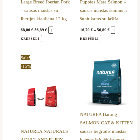
Large Breed Iberian Pork
Puppies Mare Salmon –
on
– sausas maistas su
sausas maistas šunims ir
the
Iberijos kiauliena 12 kg
šuniukams su lašiša
product
page
68,00
€
56,89
€
16,70
€
–
56,89
€
Į
Į
KREPŠELĮ
KREPŠELĮ
Price
This
Sale!
range:
product
-16%
16,70 €
through
has
57,89 €
multiple
variants.
The
options
NATUREA Barong
may
SALMON CAT & KITTEN
be
NATUREA NATURALS
sausas begrūdis maistas
chosen
ADULT AND PUPPY
katėms ir kačiukams su