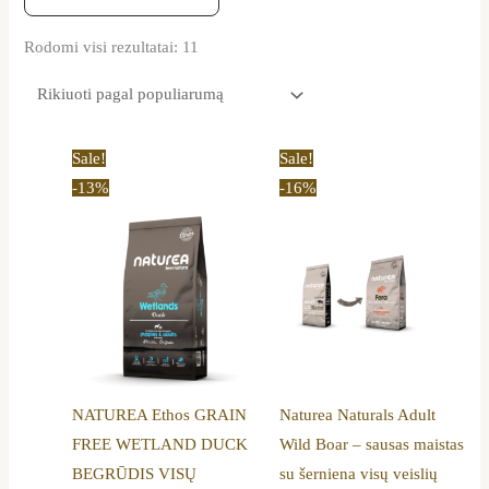
Rodomi visi rezultatai: 11
Original
Current
Price
This
Sale!
Sale!
price
price
range:
product
-13%
-16%
was:
is:
16,90 €
86,00 €.
74,69 €.
through
has
56,89 €
multiple
variants.
The
options
may
be
NATUREA Ethos GRAIN
Naturea Naturals Adult
chosen
FREE WETLAND DUCK
Wild Boar – sausas maistas
on
BEGRŪDIS VISŲ
su šerniena visų veislių
the