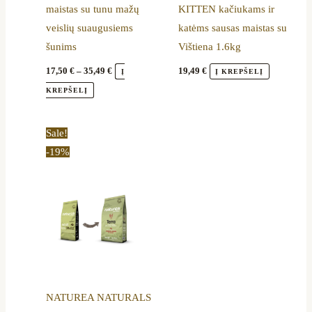
maistas su tunu mažų
KITTEN kačiukams ir
chosen
veislių suaugusiems
katėms sausas maistas su
on
šunims
Vištiena 1.6kg
the
product
17,50
€
–
35,49
€
19,49
€
Į
Į KREPŠELĮ
page
KREPŠELĮ
Price
This
Sale!
range:
product
-19%
16,50 €
through
has
52,89 €
multiple
variants.
The
options
may
be
NATUREA NATURALS
chosen