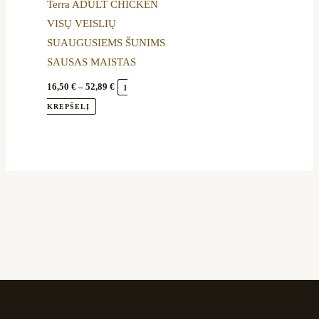
Terra ADULT CHICKEN
on
VISŲ VEISLIŲ
the
SUAUGUSIEMS ŠUNIMS
product
SAUSAS MAISTAS
page
16,50
€
–
52,89
€
Į
KREPŠELĮ