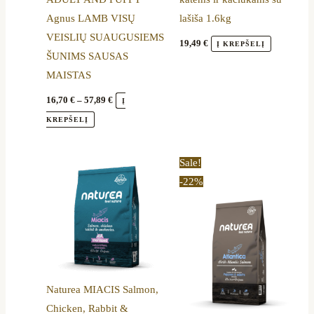
on
Agnus LAMB VISŲ
lašiša 1.6kg
the
VEISLIŲ SUAUGUSIEMS
product
19,49
€
Į KREPŠELĮ
ŠUNIMS SAUSAS
page
MAISTAS
16,70
€
–
57,89
€
Į
KREPŠELĮ
Price
This
Sale!
range:
product
-22%
20,90 €
through
has
64,99 €
multiple
variants.
The
options
Naturea MIACIS Salmon,
may
Chicken, Rabbit &
be