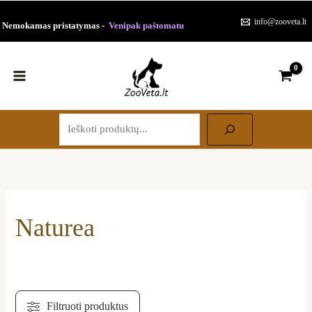
Paieška
Pereiti
Rūšiuojama
info@zooveta.lt
Nemokamas pristatymas -
Venipak paštomatu
prie
pagal
turinio
populiarumą
Naturea