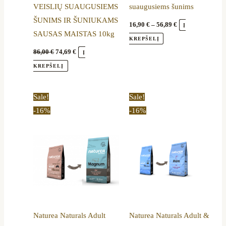
VEISLIŲ SUAUGUSIEMS
suaugusiems šunims
product
ŠUNIMS IR ŠUNIUKAMS
page
16,90
€
–
56,89
€
Į
SAUSAS MAISTAS 10kg
KREPŠELĮ
86,00
€
74,69
€
Į
KREPŠELĮ
Original
Current
Price
This
Sale!
Sale!
price
price
range:
product
-16%
-16%
was:
is:
16,70 €
68,00 €.
56,89 €.
through
has
56,89 €
multiple
variants.
The
options
may
be
Naturea Naturals Adult
Naturea Naturals Adult &
chosen