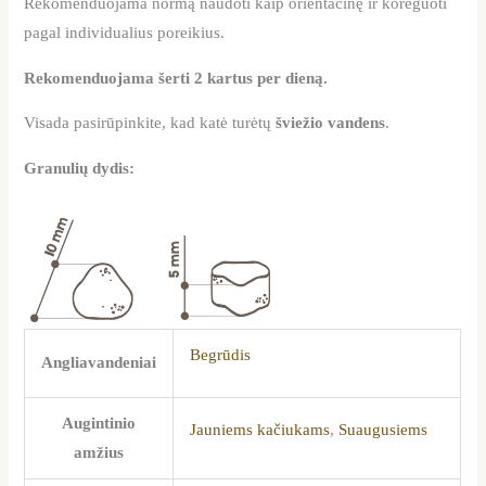
Rekomenduojama normą naudoti kaip orientacinę ir koreguoti
pagal individualius poreikius.
Rekomenduojama šerti 2 kartus per dieną.
Visada pasirūpinkite, kad katė turėtų
šviežio vandens
.
Granulių dydis:
Begrūdis
Angliavandeniai
Augintinio
Jauniems kačiukams
,
Suaugusiems
amžius