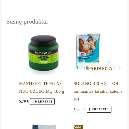
Susiję produktai
IŠPARDUOTA
MASTISEPT TEPALAS
SOLANO RELAX – SOL
NUO UŽDEGIMŲ 180 g
raminantys lašiukai katėms
N4
5,70
€
Į KREPŠELĮ
15,99
€
Į KREPŠELĮ
Price
Original
Current
This
Sale!