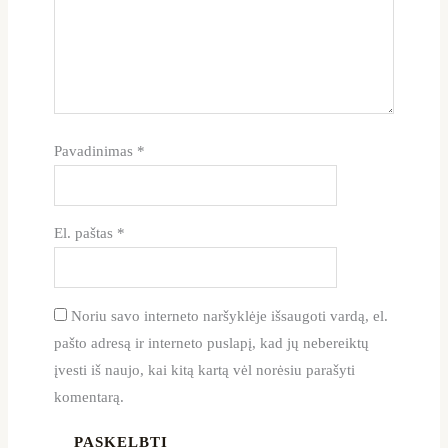
Pavadinimas
*
El. paštas
*
Noriu savo interneto naršyklėje išsaugoti vardą, el.
pašto adresą ir interneto puslapį, kad jų nebereiktų
įvesti iš naujo, kai kitą kartą vėl norėsiu parašyti
komentarą.