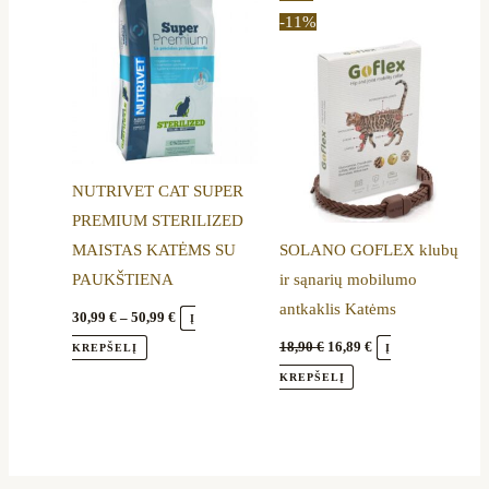
range:
price
price
product
-11%
30,99 €
was:
is:
through
18,90 €.
16,89 €.
has
50,99 €
multiple
variants.
The
options
NUTRIVET CAT SUPER
may
PREMIUM STERILIZED
be
MAISTAS KATĖMS SU
SOLANO GOFLEX klubų
chosen
PAUKŠTIENA
ir sąnarių mobilumo
on
antkaklis Katėms
the
30,99
€
–
50,99
€
Į
product
18,90
€
16,89
€
KREPŠELĮ
Į
page
KREPŠELĮ