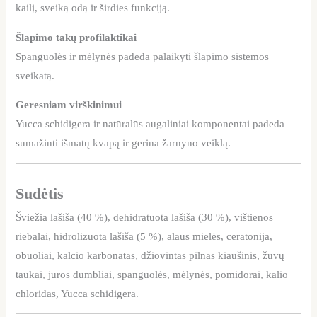
kailį, sveiką odą ir širdies funkciją.
Šlapimo takų profilaktikai
Spanguolės ir mėlynės padeda palaikyti šlapimo sistemos
sveikatą.
Geresniam virškinimui
Yucca schidigera ir natūralūs augaliniai komponentai padeda
sumažinti išmatų kvapą ir gerina žarnyno veiklą.
Sudėtis
Šviežia lašiša (40 %), dehidratuota lašiša (30 %), vištienos
riebalai, hidrolizuota lašiša (5 %), alaus mielės, ceratonija,
obuoliai, kalcio karbonatas, džiovintas pilnas kiaušinis, žuvų
taukai, jūros dumbliai, spanguolės, mėlynės, pomidorai, kalio
chloridas, Yucca schidigera.