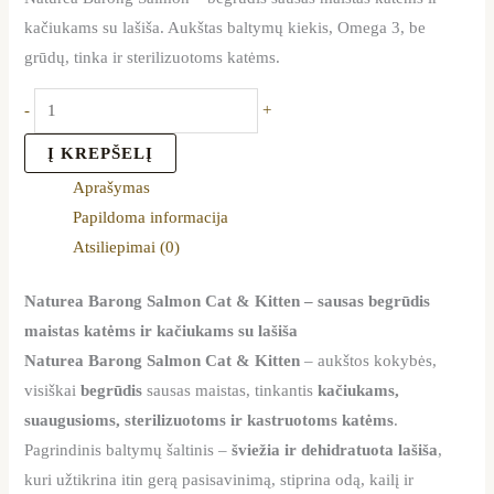
kačiukams su lašiša. Aukštas baltymų kiekis, Omega 3, be
grūdų, tinka ir sterilizuotoms katėms.
-
+
Į KREPŠELĮ
Aprašymas
Papildoma informacija
Atsiliepimai (0)
Naturea Barong Salmon Cat & Kitten – sausas begrūdis
maistas katėms ir kačiukams su lašiša
Naturea Barong Salmon Cat & Kitten
– aukštos kokybės,
visiškai
begrūdis
sausas maistas, tinkantis
kačiukams,
suaugusioms, sterilizuotoms ir kastruotoms katėms
.
Pagrindinis baltymų šaltinis –
šviežia ir dehidratuota lašiša
,
kuri užtikrina itin gerą pasisavinimą, stiprina odą, kailį ir