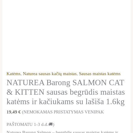
Katėms
,
Naturea sausas kačių maistas
,
Sausas maistas katėms
NATUREA Barong SALMON CAT
& KITTEN sausas begrūdis maistas
katėms ir kačiukams su lašiša 1.6kg
19,49
€
(NEMOKAMAS PRISTATYMAS VENIPAK
PAŠTOMATU 1-3 d.d.🚚)
Naturea Barong Salmon – begrūdis sausas maistas katėms ir