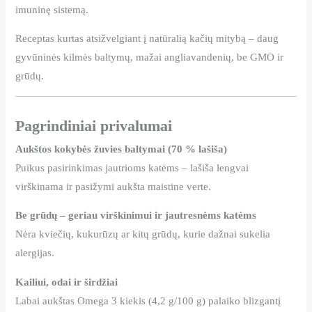
imuninę sistemą.
Receptas kurtas atsižvelgiant į natūralią kačių mitybą – daug
gyvūninės kilmės baltymų, mažai angliavandenių, be GMO ir
grūdų.
Pagrindiniai privalumai
Aukštos kokybės žuvies baltymai (70 % lašiša)
Puikus pasirinkimas jautrioms katėms – lašiša lengvai
virškinama ir pasižymi aukšta maistine verte.
Be grūdų – geriau virškinimui ir jautresnėms katėms
Nėra kviečių, kukurūzų ar kitų grūdų, kurie dažnai sukelia
alergijas.
Kailiui, odai ir širdžiai
Labai aukštas Omega 3 kiekis (4,2 g/100 g) palaiko blizgantį