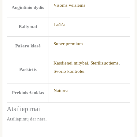
Visoms veislėms
Augintinio dydis
Lašiša
Baltymai
Super premium
Pašaro klasė
Kasdienei mitybai
,
Sterilizuotiems
,
Paskirtis
Svorio kontrolei
Naturea
Prekinis ženklas
Atsiliepimai
Atsiliepimų dar nėra.