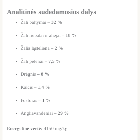
Analitinės sudedamosios dalys
Žali baltymai –
32 %
Žali riebalai ir aliejai –
18 %
Žalia ląsteliena –
2 %
Žali pelenai –
7,5 %
Drėgnis –
8 %
Kalcis –
1,4 %
Fosforas –
1 %
Angliavandeniai –
29 %
Energetinė vertė:
4150 mg/kg