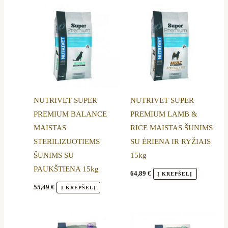
NUTRIVET SUPER
NUTRIVET SUPER
PREMIUM BALANCE
PREMIUM LAMB &
MAISTAS
RICE MAISTAS ŠUNIMS
STERILIZUOTIEMS
SU ĖRIENA IR RYŽIAIS
ŠUNIMS SU
15kg
PAUKŠTIENA 15kg
64,89
€
Į KREPŠELĮ
55,49
€
Į KREPŠELĮ
Price
This
range: