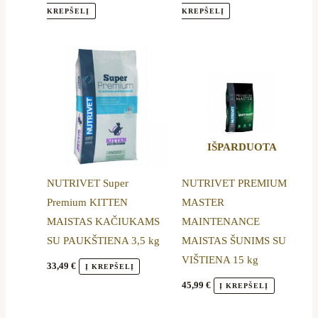
page
page
KREPŠELĮ
KREPŠELĮ
IŠPARDUOTA
NUTRIVET Super
NUTRIVET PREMIUM
Premium KITTEN
MASTER
MAISTAS KAČIUKAMS
MAINTENANCE
SU PAUKŠTIENA 3,5 kg
MAISTAS ŠUNIMS SU
VIŠTIENA 15 kg
33,49
€
Į KREPŠELĮ
45,99
€
Į KREPŠELĮ