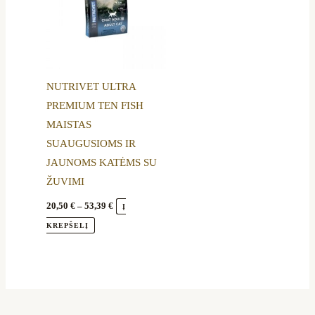
53,39 €
multiple
variants.
The
options
NUTRIVET ULTRA
may
PREMIUM TEN FISH
be
MAISTAS
chosen
SUAUGUSIOMS IR
on
JAUNOMS KATĖMS SU
the
ŽUVIMI
product
page
20,50
€
–
53,39
€
Į
KREPŠELĮ