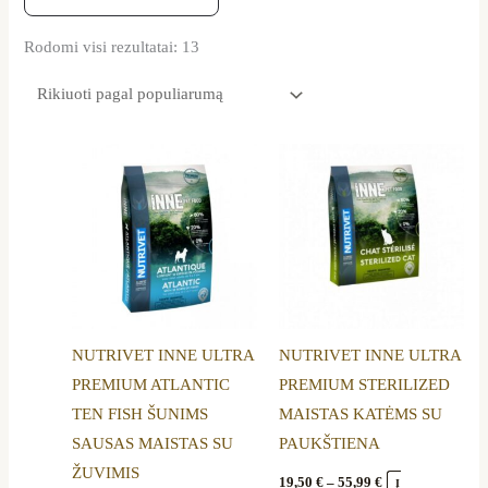
Rodomi visi rezultatai: 13
Price
Price
This
This
range:
range:
product
product
25,10 €
19,50 €
through
through
has
has
64,09 €
55,99 €
multiple
multiple
variants.
variants.
The
The
options
options
NUTRIVET INNE ULTRA
NUTRIVET INNE ULTRA
may
may
PREMIUM ATLANTIC
PREMIUM STERILIZED
be
be
TEN FISH ŠUNIMS
MAISTAS KATĖMS SU
chosen
chosen
SAUSAS MAISTAS SU
PAUKŠTIENA
on
on
ŽUVIMIS
the
the
19,50
€
–
55,99
€
Į