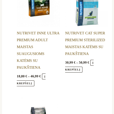
has
has
46,99 €
50,99 €
multiple
multiple
variants.
variants.
The
The
options
options
NUTRIVET INNE ULTRA
NUTRIVET CAT SUPER
may
may
PREMIUM ADULT
PREMIUM STERILIZED
be
be
MAISTAS
MAISTAS KATĖMS SU
chosen
chosen
SUAUGUSIOMS
PAUKŠTIENA
on
on
KATĖMS SU
the
the
30,99
€
–
50,99
€
Į
PAUKŠTIENA
product
product
KREPŠELĮ
page
page
18,80
€
–
46,99
€
Į
KREPŠELĮ
Price
This
range:
product
20,50 €
through
has