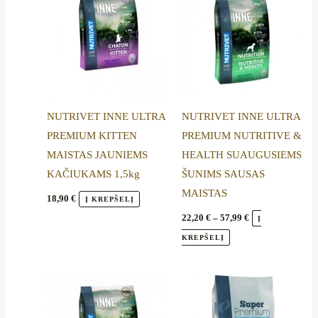
product
22,20 €
through
has
57,99 €
multiple
variants.
The
options
NUTRIVET INNE ULTRA
NUTRIVET INNE ULTRA
may
PREMIUM KITTEN
PREMIUM NUTRITIVE &
be
MAISTAS JAUNIEMS
HEALTH SUAUGUSIEMS
chosen
KAČIUKAMS 1,5kg
ŠUNIMS SAUSAS
on
MAISTAS
the
18,90
€
Į KREPŠELĮ
product
22,20
€
–
57,99
€
Į
page
KREPŠELĮ
Price
Price
This
This
range:
range:
product
product
18,80 €
30,99 €
through
through