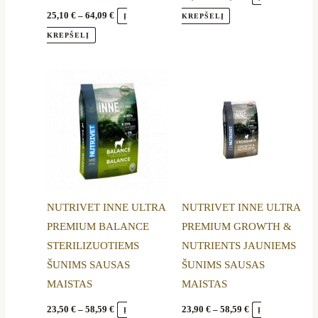
product
product
25,10
€
–
64,09
€
Į
KREPŠELĮ
page
page
KREPŠELĮ
Price
Price
This
This
range:
range:
product
product
23,50 €
23,90 €
through
through
has
has
58,59 €
58,59 €
multiple
multiple
variants.
variants.
The
The
options
options
NUTRIVET INNE ULTRA
NUTRIVET INNE ULTRA
may
may
PREMIUM BALANCE
PREMIUM GROWTH &
be
be
STERILIZUOTIEMS
NUTRIENTS JAUNIEMS
chosen
chosen
ŠUNIMS SAUSAS
ŠUNIMS SAUSAS
on
on
MAISTAS
MAISTAS
the
the
product
product
23,50
€
–
58,59
€
23,90
€
–
58,59
€
Į
Į