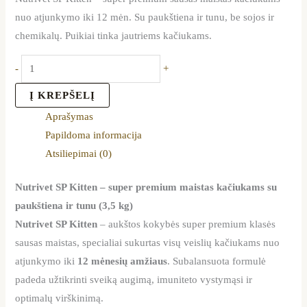
nuo atjunkymo iki 12 mėn. Su paukštiena ir tunu, be sojos ir
chemikalų. Puikiai tinka jautriems kačiukams.
-
+
Į KREPŠELĮ
Aprašymas
Papildoma informacija
Atsiliepimai (0)
Nutrivet SP Kitten – super premium maistas kačiukams su
paukštiena ir tunu (3,5 kg)
Nutrivet SP Kitten
– aukštos kokybės super premium klasės
sausas maistas, specialiai sukurtas visų veislių kačiukams nuo
atjunkymo iki
12 mėnesių amžiaus
. Subalansuota formulė
padeda užtikrinti sveiką augimą, imuniteto vystymąsi ir
optimalų virškinimą.