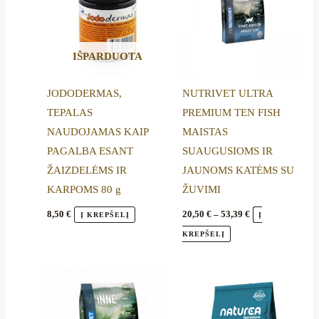
has
53,39 €
multiple
variants.
IŠPARDUOTA
The
options
JODODERMAS,
NUTRIVET ULTRA
may
TEPALAS
PREMIUM TEN FISH
be
NAUDOJAMAS KAIP
MAISTAS
chosen
PAGALBA ESANT
SUAUGUSIOMS IR
on
ŽAIZDELĖMS IR
JAUNOMS KATĖMS SU
the
KARPOMS 80 g
ŽUVIMI
product
page
8,50
€
20,50
€
–
53,39
€
Į KREPŠELĮ
Į
KREPŠELĮ
Price
This
range:
product
19,50 €
through
has