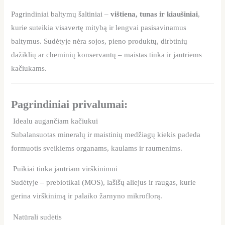
Pagrindiniai baltymų šaltiniai –
vištiena, tunas ir kiaušiniai
,
kurie suteikia visavertę mitybą ir lengvai pasisavinamus
baltymus. Sudėtyje nėra sojos, pieno produktų, dirbtinių
dažiklių ar cheminių konservantų – maistas tinka ir jautriems
kačiukams.
Pagrindiniai privalumai:
Idealu augančiam kačiukui
Subalansuotas mineralų ir maistinių medžiagų kiekis padeda
formuotis sveikiems organams, kaulams ir raumenims.
Puikiai tinka jautriam virškinimui
Sudėtyje – prebiotikai (MOS), lašišų aliejus ir raugas, kurie
gerina virškinimą ir palaiko žarnyno mikroflorą.
Natūrali sudėtis