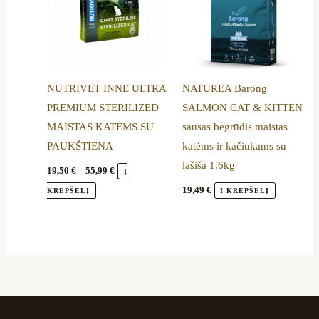
55,99 €
multiple
variants.
The
options
NUTRIVET INNE ULTRA
NATUREA Barong
may
PREMIUM STERILIZED
SALMON CAT & KITTEN
be
MAISTAS KATĖMS SU
sausas begrūdis maistas
chosen
PAUKŠTIENA
katėms ir kačiukams su
on
lašiša 1.6kg
the
19,50
€
–
55,99
€
Į
product
19,49
€
KREPŠELĮ
Į KREPŠELĮ
page