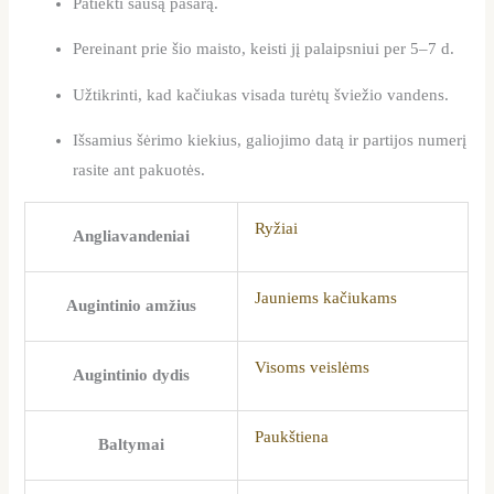
Patiekti sausą pašarą.
Pereinant prie šio maisto, keisti jį palaipsniui per 5–7 d.
Užtikrinti, kad kačiukas visada turėtų šviežio vandens.
Išsamius šėrimo kiekius, galiojimo datą ir partijos numerį
rasite ant pakuotės.
Ryžiai
Angliavandeniai
Jauniems kačiukams
Augintinio amžius
Visoms veislėms
Augintinio dydis
Paukštiena
Baltymai