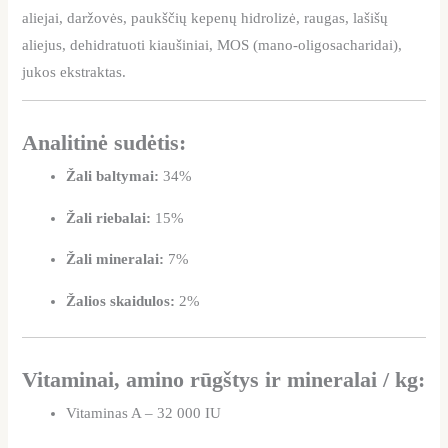
aliejai, daržovės, paukščių kepenų hidrolizė, raugas, lašišų
aliejus, dehidratuoti kiaušiniai, MOS (mano-oligosacharidai),
jukos ekstraktas.
Analitinė sudėtis:
Žali baltymai:
34%
Žali riebalai:
15%
Žali mineralai:
7%
Žalios skaidulos:
2%
Vitaminai, amino rūgštys ir mineralai / kg:
Vitaminas A – 32 000 IU