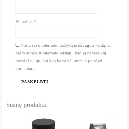
El. paštas
*
Noriu savo interneto naršyklėje išsaugoti vardą, el.
pašto adresą ir interneto puslapį, kad jų nebereiktų
įvesti iš naujo, kai kitą kartą vėl norėsiu parašyti
komentarą.
Susiję produktai
Price
This
range:
product
20,50 €
through