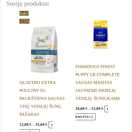
Susiję produktai
Price
Price
This
This
Sale!
range:
range:
product
product
-15%
12,80 €
20,00 €
through
through
has
has
35,69 €
53,99 €
multiple
multiple
variants.
variants.
The
The
options
options
FISH4DOGS FINEST
may
may
PUPPY LB COMPLETE
be
be
QUATTRO EXTRA
SAUSAS MAISTAS
chosen
chosen
POULTRY SU
JAUNIEMS DIDELIŲ
on
on
PAUKŠTIENA SAUSAS
VEISLIŲ ŠUNIUKAMS
the
the
VISŲ VEISLIŲ ŠUNŲ
product
product
20,00
€
–
53,99
€
Į
PAŠARAS
page
page
KREPŠELĮ
12,80
€
–
35,69
€
Į