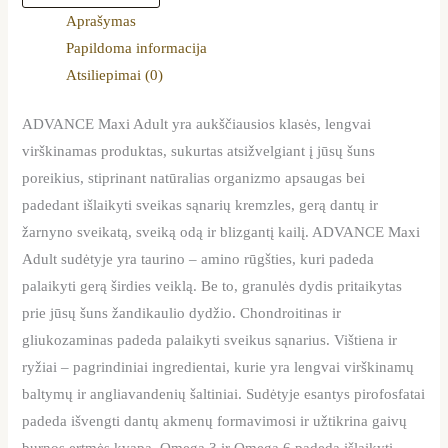
Aprašymas
Papildoma informacija
Atsiliepimai (0)
ADVANCE Maxi Adult yra aukščiausios klasės, lengvai
virškinamas produktas, sukurtas atsižvelgiant į jūsų šuns
poreikius, stiprinant natūralias organizmo apsaugas bei
padedant išlaikyti sveikas sąnarių kremzles, gerą dantų ir
žarnyno sveikatą, sveiką odą ir blizgantį kailį. ADVANCE Maxi
Adult sudėtyje yra taurino – amino rūgšties, kuri padeda
palaikyti gerą širdies veiklą. Be to, granulės dydis pritaikytas
prie jūsų šuns žandikaulio dydžio. Chondroitinas ir
gliukozaminas padeda palaikyti sveikus sąnarius. Vištiena ir
ryžiai – pagrindiniai ingredientai, kurie yra lengvai virškinamų
baltymų ir angliavandenių šaltiniai. Sudėtyje esantys pirofosfatai
padeda išvengti dantų akmenų formavimosi ir užtikrina gaivų
burnos ertmės kvapą. Omega 3 ir Omega 6 padeda išlaikyti