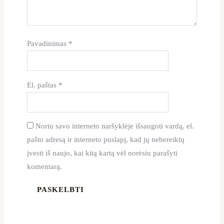
Pavadinimas
*
El. paštas
*
Noriu savo interneto naršyklėje išsaugoti vardą, el.
pašto adresą ir interneto puslapį, kad jų nebereiktų
įvesti iš naujo, kai kitą kartą vėl norėsiu parašyti
komentarą.