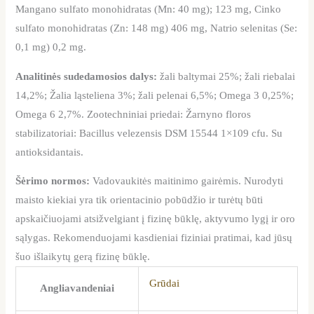
Mangano sulfato monohidratas (Mn: 40 mg); 123 mg, Cinko
sulfato monohidratas (Zn: 148 mg) 406 mg, Natrio selenitas (Se:
0,1 mg) 0,2 mg.
Analitinės sudedamosios dalys:
žali baltymai 25%; žali riebalai
14,2%; Žalia ląsteliena 3%; žali pelenai 6,5%; Omega 3 0,25%;
Omega 6 2,7%.
Zootechniniai priedai: Žarnyno floros
stabilizatoriai: Bacillus velezensis DSM 15544 1×109 cfu. Su
antioksidantais.
Šėrimo normos:
Vadovaukitės maitinimo gairėmis. Nurodyti
maisto kiekiai yra tik orientacinio pobūdžio ir turėtų būti
apskaičiuojami atsižvelgiant į fizinę būklę, aktyvumo lygį ir oro
sąlygas. Rekomenduojami kasdieniai fiziniai pratimai, kad jūsų
šuo išlaikytų gerą fizinę būklę.
Grūdai
Angliavandeniai