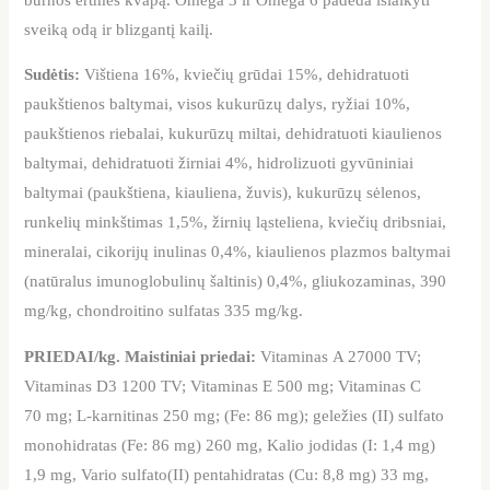
sveiką odą ir blizgantį kailį.
Sudėtis:
Vištiena 16%, kviečių grūdai 15%, dehidratuoti
paukštienos baltymai, visos kukurūzų dalys, ryžiai 10%,
paukštienos riebalai, kukurūzų miltai, dehidratuoti kiaulienos
baltymai, dehidratuoti žirniai 4%, hidrolizuoti gyvūniniai
baltymai (paukštiena, kiauliena, žuvis), kukurūzų sėlenos,
runkelių minkštimas 1,5%, žirnių ląsteliena, kviečių dribsniai,
mineralai, cikorijų inulinas 0,4%, kiaulienos plazmos baltymai
(natūralus imunoglobulinų šaltinis) 0,4%, gliukozaminas, 390
mg/kg, chondroitino sulfatas 335 mg/kg.
PRIEDAI/kg. Maistiniai priedai:
Vitaminas A 27000 TV;
Vitaminas D3 1200 TV; Vitaminas E 500 mg; Vitaminas C
70 mg; L-karnitinas 250 mg; (Fe: 86 mg); geležies (II) sulfato
monohidratas (Fe: 86 mg) 260 mg, Kalio jodidas (I: 1,4 mg)
1,9 mg, Vario sulfato(II) pentahidratas (Cu: 8,8 mg) 33 mg,