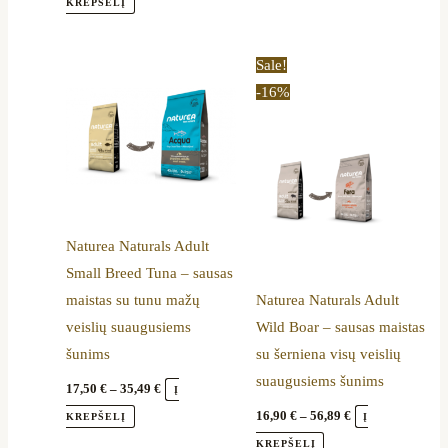
KREPŠELĮ
Price
Price
This
This
Sale!
range:
range:
product
product
-16%
17,50 €
16,90 €
through
through
has
has
35,49 €
56,89 €
multiple
multiple
variants.
variants.
The
The
options
options
Naturea Naturals Adult
may
may
Small Breed Tuna – sausas
be
be
maistas su tunu mažų
Naturea Naturals Adult
chosen
chosen
veislių suaugusiems
Wild Boar – sausas maistas
on
on
šunims
su šerniena visų veislių
the
the
suaugusiems šunims
product
product
17,50
€
–
35,49
€
Į
page
page
16,90
€
–
56,89
€
KREPŠELĮ
Į
KREPŠELĮ