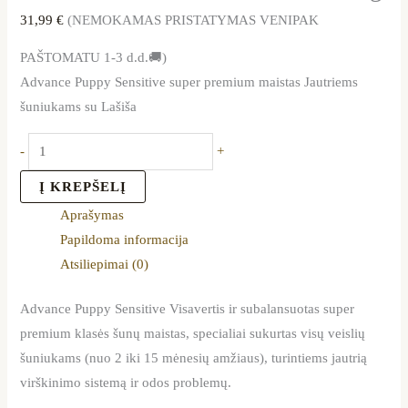
31,99
€
(NEMOKAMAS PRISTATYMAS VENIPAK
PAŠTOMATU 1-3 d.d.🚚)
Advance Puppy Sensitive super premium maistas Jautriems
šuniukams su Lašiša
-
+
Į KREPŠELĮ
Aprašymas
Papildoma informacija
Atsiliepimai (0)
Advance Puppy Sensitive Visavertis ir subalansuotas super
premium klasės šunų maistas, specialiai sukurtas visų veislių
šuniukams (nuo 2 iki 15 mėnesių amžiaus), turintiems jautrią
virškinimo sistemą ir odos problemų.