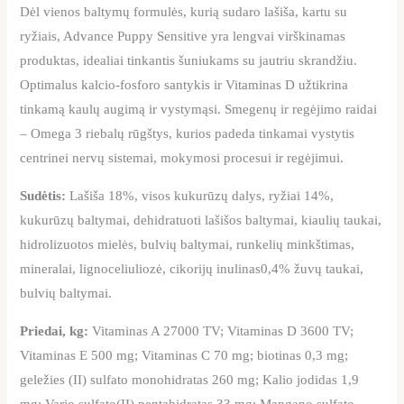
Dėl vienos baltymų formulės, kurią sudaro lašiša, kartu su
ryžiais, Advance Puppy Sensitive yra lengvai virškinamas
produktas, idealiai tinkantis šuniukams su jautriu skrandžiu.
Optimalus kalcio-fosforo santykis ir Vitaminas D užtikrina
tinkamą kaulų augimą ir vystymąsi. Smegenų ir regėjimo raidai
– Omega 3 riebalų rūgštys, kurios padeda tinkamai vystytis
centrinei nervų sistemai, mokymosi procesui ir regėjimui.
Sudėtis:
Lašiša 18%, visos kukurūzų dalys, ryžiai 14%,
kukurūzų baltymai, dehidratuoti lašišos baltymai, kiaulių taukai,
hidrolizuotos mielės, bulvių baltymai, runkelių minkštimas,
mineralai, lignoceliuliozė, cikorijų inulinas0,4% žuvų taukai,
bulvių baltymai.
Priedai, kg:
Vitaminas A 27000 TV; Vitaminas D 3600 TV;
Vitaminas E 500 mg; Vitaminas C 70 mg; biotinas 0,3 mg;
geležies (II) sulfato monohidratas 260 mg; Kalio jodidas 1,9
mg; Vario sulfato(II) pentahidratas 33 mg; Mangano sulfato