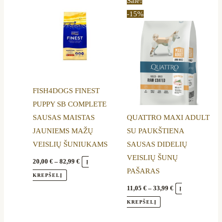
This
This
Sale!
range:
range:
product
product
-15%
20,00 €
11,05 €
through
through
has
has
82,99 €
33,99 €
multiple
multiple
variants.
variants.
The
The
options
options
FISH4DOGS FINEST
may
may
PUPPY SB COMPLETE
be
be
SAUSAS MAISTAS
QUATTRO MAXI ADULT
chosen
chosen
JAUNIEMS MAŽŲ
SU PAUKŠTIENA
on
on
VEISLIŲ ŠUNIUKAMS
SAUSAS DIDELIŲ
the
the
VEISLIŲ ŠUNŲ
product
product
20,00
€
–
82,99
€
Į
PAŠARAS
page
page
KREPŠELĮ
11,05
€
–
33,99
€
Į
KREPŠELĮ