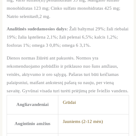
monohidratas 123 mg; Cinko sulfato monohidratas 425 mg;
Natrio selenitas0,2 mg.
Analitinės sudedamosios dalys:
Žali baltymai 29%; žali riebalai
19%; žalia ląsteliena 2,1%; žali pelenai 6,5%; kalcis 1,2%;
fosforas 1%; omega 3 0,8%; omega 6 3,1%.
Dienos normas žiūrėti ant pakuotės. Normos yra
rekomenduojamo pobūdžio ir priklauso nuo šuns amžiaus,
veislės, aktyvumo ir oro sąlygų. Pašaras turi būti keičiamas
palaipsniui, maišant ankstesnį pašarą su nauju, per vieną
savaitę. Gyvūnai visada turi turėti priėjimą prie šviežio vandens.
Grūdai
Angliavandeniai
Jauniems (2-12 mėn)
Augintinio amžius