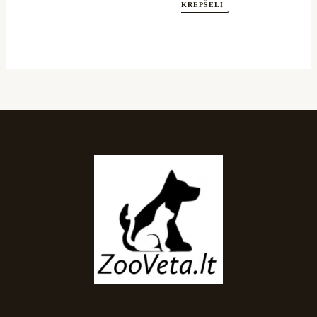
KREPŠELĮ