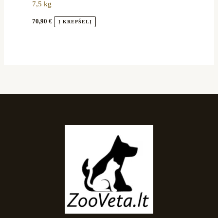
7,5 kg
70,90
€
Į KREPŠELĮ