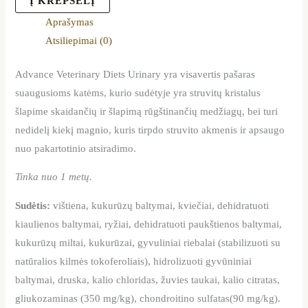
Į KREPŠELĮ
Aprašymas
Atsiliepimai (0)
Advance Veterinary Diets Urinary yra visavertis pašaras
suaugusioms katėms, kurio sudėtyje yra struvitų kristalus
šlapime skaidančių ir šlapimą rūgštinančių medžiagų, bei turi
nedidelį kiekį magnio, kuris tirpdo struvito akmenis ir apsaugo
nuo pakartotinio atsiradimo.
Tinka nuo 1 metų.
Sudėtis:
vištiena, kukurūzų baltymai, kviečiai, dehidratuoti
kiaulienos baltymai, ryžiai, dehidratuoti paukštienos baltymai,
kukurūzų miltai, kukurūzai, gyvuliniai riebalai (stabilizuoti su
natūralios kilmės tokoferoliais), hidrolizuoti gyvūniniai
baltymai, druska, kalio chloridas, žuvies taukai, kalio citratas,
gliukozaminas (350 mg/kg), chondroitino sulfatas(90 mg/kg).