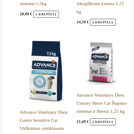
sistemai 1,5kg
Alergiškoms katėms 1,25
kg
20,49
€
Į KREPŠELĮ
24,59
€
Į KREPŠELĮ
Advance Veterinary Diets
Urinary Stress Cat Šlapimo
sistemai ir Stresui 1,25 kg
Advance Veterinary Diets
Gastro Sensitive Cat
21,49
€
Į KREPŠELĮ
Virškinimo sutrikimams