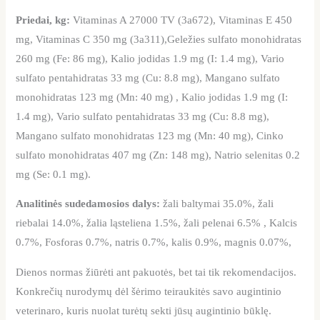
Priedai, kg:
Vitaminas A 27000 TV (3a672), Vitaminas E 450
mg, Vitaminas C 350 mg (3a311),Geležies sulfato monohidratas
260 mg (Fe: 86 mg), Kalio jodidas 1.9 mg (I: 1.4 mg), Vario
sulfato pentahidratas 33 mg (Cu: 8.8 mg), Mangano sulfato
monohidratas 123 mg (Mn: 40 mg) , Kalio jodidas 1.9 mg (I:
1.4 mg), Vario sulfato pentahidratas 33 mg (Cu: 8.8 mg),
Mangano sulfato monohidratas 123 mg (Mn: 40 mg), Cinko
sulfato monohidratas 407 mg (Zn: 148 mg), Natrio selenitas 0.2
mg (Se: 0.1 mg).
Analitinės sudedamosios dalys:
žali baltymai 35.0%, žali
riebalai 14.0%, žalia ląsteliena 1.5%, žali pelenai 6.5% , Kalcis
0.7%, Fosforas 0.7%, natris 0.7%, kalis 0.9%, magnis 0.07%,
Dienos normas žiūrėti ant pakuotės, bet tai tik rekomendacijos.
Konkrečių nurodymų dėl šėrimo teiraukitės savo augintinio
veterinaro, kuris nuolat turėtų sekti jūsų augintinio būklę.