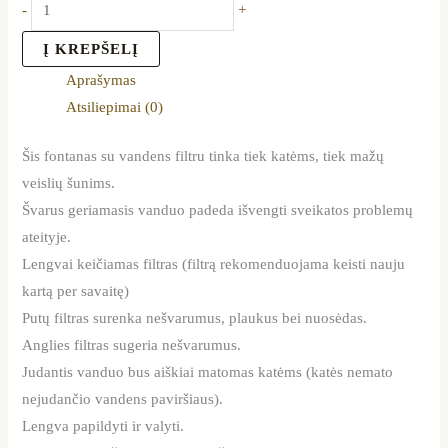
-
+
Į KREPŠELĮ
Aprašymas
Atsiliepimai (0)
Šis fontanas su vandens filtru tinka tiek katėms, tiek mažų
veislių šunims.
Švarus geriamasis vanduo padeda išvengti sveikatos problemų
ateityje.
Lengvai keičiamas filtras (filtrą rekomenduojama keisti nauju
kartą per savaitę)
Putų filtras surenka nešvarumus, plaukus bei nuosėdas.
Anglies filtras sugeria nešvarumus.
Judantis vanduo bus aiškiai matomas katėms (katės nemato
nejudančio vandens paviršiaus).
Lengva papildyti ir valyti.