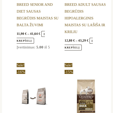
BREED SENIOR AND
BREED ADULT SAUSAS
on
on
DIET SAUSAS
BEGRŪDIS
the
the
BEGRŪDIS MAISTAS SU
HIPOALERGINIS
product
product
BALTA ŽUVIMI
MAISTAS SU LAŠIŠA IR
page
page
KRILIU
11,90
€
–
41,64
€
Į
12,80
€
–
43,29
€
KREPŠELĮ
Į
Įvertinimas:
5.00
iš 5
KREPŠELĮ
Price
Price
This
This
Sale!
Sale!
range:
range:
product
product
-16%
-15%
16,90 €
11,90 €
through
through
has
has
56,89 €
42,49 €
multiple
multiple
variants.
variants.
The
The
options
options
may
may