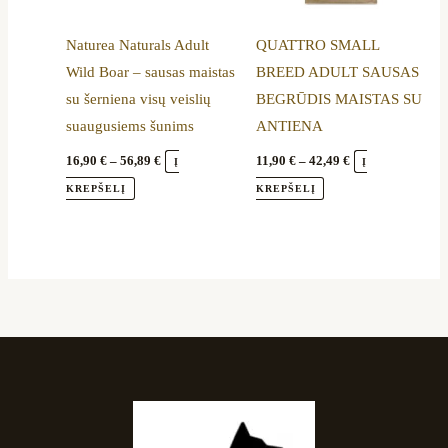
be
be
Naturea Naturals Adult
QUATTRO SMALL
chosen
chosen
Wild Boar – sausas maistas
BREED ADULT SAUSAS
on
on
su šerniena visų veislių
BEGRŪDIS MAISTAS SU
the
the
suaugusiems šunims
ANTIENA
product
product
page
page
16,90
€
–
56,89
€
11,90
€
–
42,49
€
Į
Į
KREPŠELĮ
KREPŠELĮ