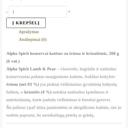
-
+
Į KREPŠELĮ
Aprašymas
Atsiliepimai (0)
Alpha Spirit konservai katėms su ėriena ir kriaušėmis, 200 g
(6 vnt.)
Alpha Spirit Lamb & Pear
– visavertis, begrūdis ir natūralus
konservuotas pašaras suaugusioms katėms. Aukštos kokybės
ėriena (net 93 %)
yra puikiai virškinamas gyvūninių baltymų
šaltinis, o
kriaušės (4 %)
suteikia natūralios ląstelienos ir
antioksidantų, kurie padeda virškinimui ir bendrai gerovei.
Šis pašaras ypač tinka jautresnėms ar alergiškoms katėms, nes jo
sudėtis paprasta, be nereikalingų priedų ar grūdų.