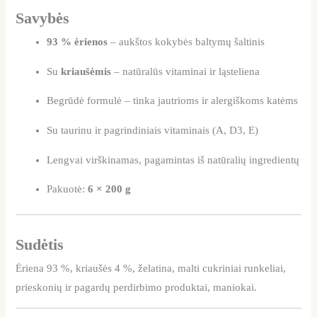
Savybės
93 % ėrienos
– aukštos kokybės baltymų šaltinis
Su
kriaušėmis
– natūralūs vitaminai ir ląsteliena
Begrūdė formulė – tinka jautrioms ir alergiškoms katėms
Su taurinu ir pagrindiniais vitaminais (A, D3, E)
Lengvai virškinamas, pagamintas iš natūralių ingredientų
Pakuotė:
6 × 200 g
Sudėtis
Ėriena 93 %, kriaušės 4 %, želatina, malti cukriniai runkeliai,
prieskonių ir pagardų perdirbimo produktai, maniokai.