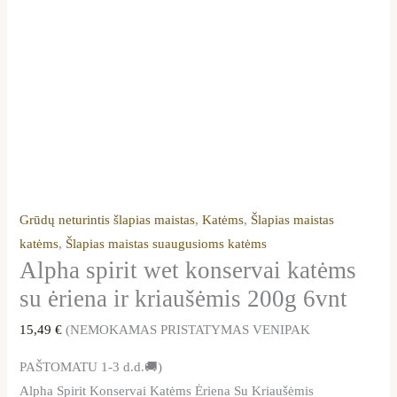
Grūdų neturintis šlapias maistas
,
Katėms
,
Šlapias maistas
katėms
,
Šlapias maistas suaugusioms katėms
Alpha spirit wet konservai katėms
su ėriena ir kriaušėmis 200g 6vnt
15,49
€
(NEMOKAMAS PRISTATYMAS VENIPAK
PAŠTOMATU 1-3 d.d.🚚)
Alpha Spirit Konservai Katėms Ėriena Su Kriaušėmis