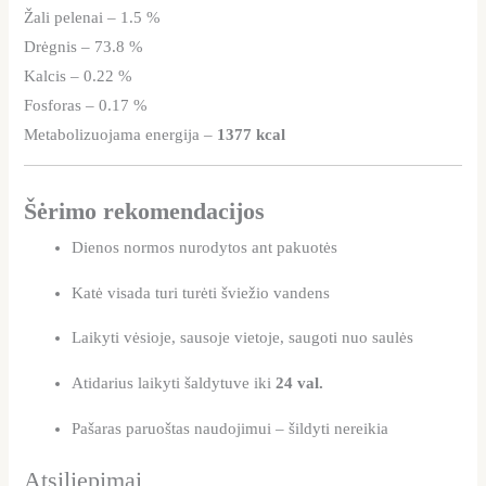
Žali pelenai – 1.5 %
Drėgnis – 73.8 %
Kalcis – 0.22 %
Fosforas – 0.17 %
Metabolizuojama energija –
1377 kcal
Šėrimo rekomendacijos
Dienos normos nurodytos ant pakuotės
Katė visada turi turėti šviežio vandens
Laikyti vėsioje, sausoje vietoje, saugoti nuo saulės
Atidarius laikyti šaldytuve iki
24 val.
Pašaras paruoštas naudojimui – šildyti nereikia
Atsiliepimai