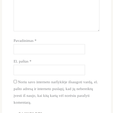
Pavadinimas
*
El. paštas
*
Noriu savo interneto naršyklėje išsaugoti vardą, el.
pašto adresą ir interneto puslapį, kad jų nebereiktų
įvesti iš naujo, kai kitą kartą vėl norėsiu parašyti
komentarą.