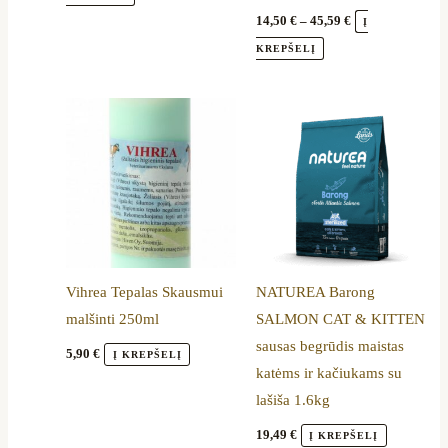
page
page
14,50
€
–
45,59
€
Į
KREPŠELĮ
Vihrea Tepalas Skausmui
NATUREA Barong
malšinti 250ml
SALMON CAT & KITTEN
sausas begrūdis maistas
5,90
€
Į KREPŠELĮ
katėms ir kačiukams su
lašiša 1.6kg
19,49
€
Į KREPŠELĮ