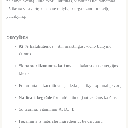
palaikyti sveiką kūno svorį. Taurinas, vitaminai bei mineralai
užtikrina visavertę kasdienę mitybą ir organizmo funkcijų
palaikymą.
Savybės
92 % kalakutienos
– itin maistingas, vieno baltymo
šaltinis
Skirta
sterilizuotoms katėms
– subalansuotas energijos
kiekis
Praturtinta
L-karnitinu
– padeda palaikyti optimalų svorį
Natūrali, begrūdė
formulė – tinka jautresnėms katėms
Su taurinu, vitaminais A, D3, E
Pagaminta iš natūralių ingredientų, be dirbtinių