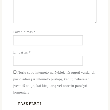
Pavadinimas
*
El. paštas
*
Noriu savo interneto naršyklėje išsaugoti vardą, el.
pašto adresą ir interneto puslapį, kad jų nebereiktų
įvesti iš naujo, kai kitą kartą vėl norėsiu parašyti
komentarą.