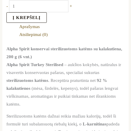
-
+
Į KREPŠELĮ
Aprašymas
Atsiliepimai (0)
Alpha Spirit konservai sterilizuotoms katėms su kalakutiena,
200 g (6 vnt.)
Alpha Spirit Turkey Sterilised
– aukštos kokybės, natūralus ir
visavertis konservuotas pašaras, specialiai sukurtas
sterilizuotoms katėms
. Receptūra praturtinta net
92 %
kalakutienos
(mėsa, širdelės, kepenys), todėl pašaras lengvai
virškinamas, aromatingas ir puikiai tinkamas net išrankioms
katėms.
Sterilizuotoms katėms dažnai reikia mažiau kalorijų, todėl ši
formulė turi subalansuotą riebalų kiekį, o
L-karnitinas
padeda