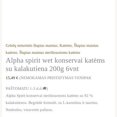
Grūdų neturintis šlapias maistas
,
Katėms
,
Šlapias maistas
katėms
,
Šlapias maistas sterilizuotoms katėms
Alpha spirit wet konservai katėms
su kalakutiena 200g 6vnt
15,49
€
(NEMOKAMAS PRISTATYMAS VENIPAK
PAŠTOMATU 1-3 d.d.🚚)
Alpha Spirit konservai sterilizuotoms katėms su 92 %
kalakutienos. Begrūdė formulė, su L-karnitinu ir taurinu.
Natūralus, visavertis pašaras.