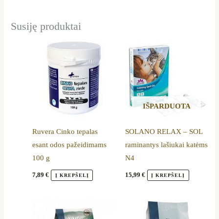
Susiję produktai
IŠPARDUOTA
Ruvera Cinko tepalas
SOLANO RELAX – SOL
esant odos pažeidimams
raminantys lašiukai katėms
100 g
N4
7,89
€
15,99
€
Į KREPŠELĮ
Į KREPŠELĮ
Price
Price
This
This
range:
range:
product
product