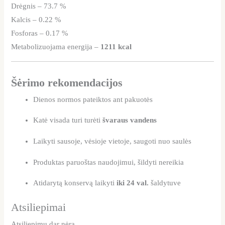
Drėgnis – 73.7 %
Kalcis – 0.22 %
Fosforas – 0.17 %
Metabolizuojama energija –
1211 kcal
Šėrimo rekomendacijos
Dienos normos pateiktos ant pakuotės
Katė visada turi turėti
švaraus vandens
Laikyti sausoje, vėsioje vietoje, saugoti nuo saulės
Produktas paruoštas naudojimui, šildyti nereikia
Atidarytą konservą laikyti
iki 24 val.
šaldytuve
Atsiliepimai
Atsiliepimų dar nėra.