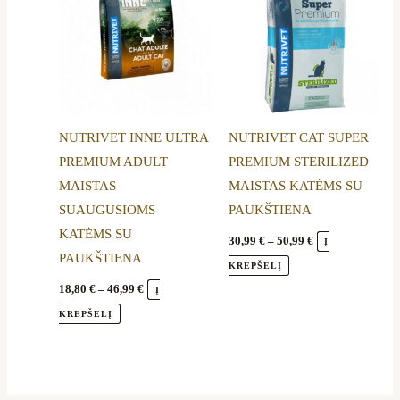
18,80 €
30,99 €
through
through
has
has
46,99 €
50,99 €
multiple
multiple
variants.
variants.
The
The
options
options
NUTRIVET INNE ULTRA
NUTRIVET CAT SUPER
may
may
PREMIUM ADULT
PREMIUM STERILIZED
be
be
MAISTAS
MAISTAS KATĖMS SU
chosen
chosen
SUAUGUSIOMS
PAUKŠTIENA
on
on
KATĖMS SU
the
the
30,99
€
–
50,99
€
Į
PAUKŠTIENA
product
product
KREPŠELĮ
page
page
18,80
€
–
46,99
€
Į
KREPŠELĮ