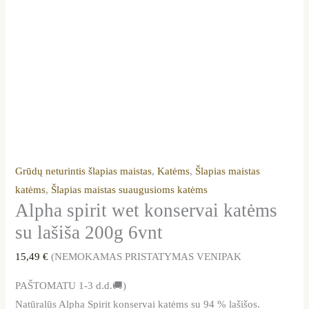
Grūdų neturintis šlapias maistas
,
Katėms
,
Šlapias maistas
katėms
,
Šlapias maistas suaugusioms katėms
Alpha spirit wet konservai katėms
su lašiša 200g 6vnt
15,49
€
(NEMOKAMAS PRISTATYMAS VENIPAK
PAŠTOMATU 1-3 d.d.🚚)
Natūralūs Alpha Spirit konservai katėms su 94 % lašišos.