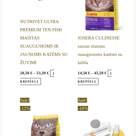
The
The
options
options
NUTRIVET ULTRA
may
may
PREMIUM TEN FISH
be
be
MAISTAS
JOSERA CULINESSE
chosen
chosen
SUAUGUSIOMS IR
sausas maistas
on
on
JAUNOMS KATĖMS SU
suaugusioms katėms su
the
the
ŽUVIMI
lašiša
product
product
page
page
20,50
€
–
53,39
€
14,50
€
–
45,59
€
Į
Į
KREPŠELĮ
KREPŠELĮ
Price
Original
Current
This
Sale!
Sale!
range:
price
price
product
-15%
-10%
15,40 €
was:
is:
through
29,79 €.
26,90 €.
has
50,79 €
multiple
variants.