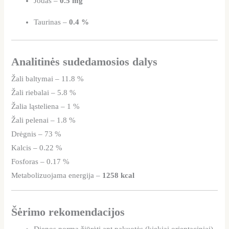
Jodas –
0.5 mg
Taurinas –
0.4 %
Analitinės sudedamosios dalys
Žali baltymai – 11.8 %
Žali riebalai – 5.8 %
Žalia ląsteliena – 1 %
Žali pelenai – 1.8 %
Drėgnis – 73 %
Kalcis – 0.22 %
Fosforas – 0.17 %
Metabolizuojama energija –
1258 kcal
Šėrimo rekomendacijos
Dienos normą žiūrėti ant pakuotės (kiekiai orientaciniai)