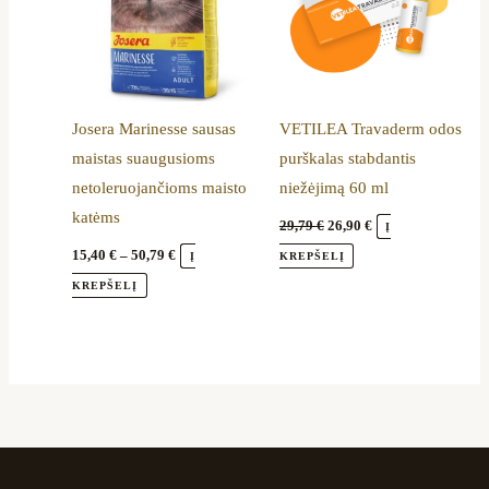
The
options
may
be
Josera Marinesse sausas
VETILEA Travaderm odos
chosen
maistas suaugusioms
purškalas stabdantis
on
netoleruojančioms maisto
niežėjimą 60 ml
the
katėms
product
29,79
€
26,90
€
Į
page
15,40
€
–
50,79
€
Į
KREPŠELĮ
KREPŠELĮ