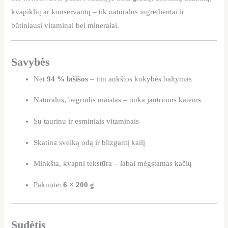
kvapiklių ar konservantų – tik natūralūs ingredientai ir
būtiniausi vitaminai bei mineralai.
Savybės
Net
94 % lašišos
– itin aukštos kokybės baltymas
Natūralus, begrūdis maistas – tinka jautrioms katėms
Su taurinu ir esminiais vitaminais
Skatina sveiką odą ir blizgantį kailį
Minkšta, kvapni tekstūra – labai mėgstamas kačių
Pakuotė:
6 × 200 g
Sudėtis