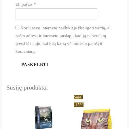
El. paštas
*
Noriu savo interneto naršyklėje išsaugoti vardą, el.
pašto adresą ir interneto puslapį, kad jų nebereiktų
įvesti iš naujo, kai kitą kartą vėl norėsiu parašyti
komentarą.
Susiję produktai
Price
Price
This
This
Sale!
range:
range:
product
product
-15%
20,50 €
14,50 €
through
through
has
has
53,39 €
45,59 €
multiple
multiple
variants.
variants.