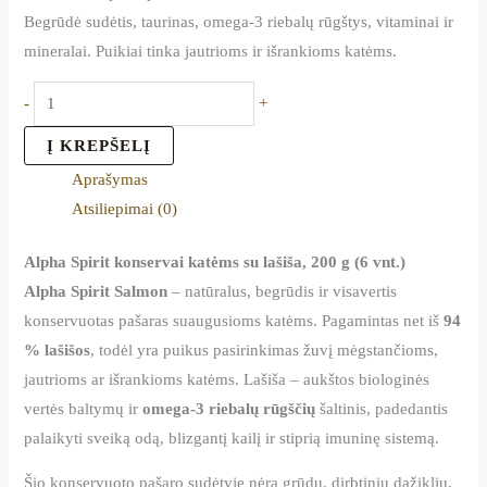
Begrūdė sudėtis, taurinas, omega-3 riebalų rūgštys, vitaminai ir
mineralai. Puikiai tinka jautrioms ir išrankioms katėms.
-
+
Į KREPŠELĮ
Aprašymas
Atsiliepimai (0)
Alpha Spirit konservai katėms su lašiša, 200 g (6 vnt.)
Alpha Spirit Salmon
– natūralus, begrūdis ir visavertis
konservuotas pašaras suaugusioms katėms. Pagamintas net iš
94
% lašišos
, todėl yra puikus pasirinkimas žuvį mėgstančioms,
jautrioms ar išrankioms katėms. Lašiša – aukštos biologinės
vertės baltymų ir
omega-3 riebalų rūgščių
šaltinis, padedantis
palaikyti sveiką odą, blizgantį kailį ir stiprią imuninę sistemą.
Šio konservuoto pašaro sudėtyje nėra grūdų, dirbtinių dažiklių,