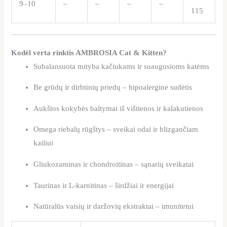
9–10
–
–
–
–
115
Kodėl verta rinktis AMBROSIA Cat & Kitten?
Subalansuota mityba kačiukams ir suaugusioms katėms
Be grūdų ir dirbtinių priedų – hipoalerginė sudėtis
Aukštos kokybės baltymai iš vištienos ir kalakutienos
Omega riebalų rūgštys – sveikai odai ir blizgančiam
kailiui
Gliukozaminas ir chondroitinas – sąnarių sveikatai
Taurinas ir L-karnitinas – širdžiai ir energijai
Natūralūs vaisių ir daržovių ekstraktai – imunitetui