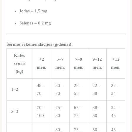
Jodas – 1,5 mg
Selenas – 0,2 mg
Šėrimo rekomendacijos (g/dienai):
Katės
<2
5–7
7–9
9–12
>12
svoris
mėn.
mėn.
mėn.
mėn.
mėn.
(kg)
48–
30–
28–
22–
22–
1–2
70
70
55
38
34
70–
75–
65–
38–
34–
2–3
100
80
75
50
45
80–
75–
50–
45–