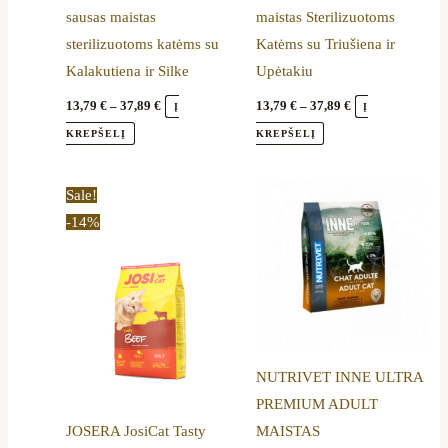
sausas maistas
maistas Sterilizuotoms
chosen
chosen
sterilizuotoms katėms su
Katėms su Triušiena ir
on
on
Kalakutiena ir Silke
Upėtakiu
the
the
product
product
13,79
€
–
37,89
€
13,79
€
–
37,89
€
Į
Į
page
page
KREPŠELĮ
KREPŠELĮ
Original
Current
Price
This
Sale!
price
price
range:
product
-14%
was:
is:
18,80 €
34,50 €.
29,79 €.
through
has
46,99 €
multiple
variants.
The
options
NUTRIVET INNE ULTRA
may
PREMIUM ADULT
be
JOSERA JosiCat Tasty
MAISTAS
chosen