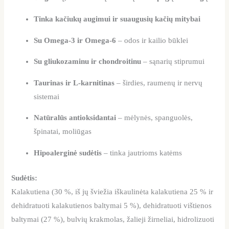
Tinka kačiukų augimui ir suaugusių kačių mitybai
Su Omega-3 ir Omega-6
– odos ir kailio būklei
Su gliukozaminu ir chondroitinu
– sąnarių stiprumui
Taurinas ir L-karnitinas
– širdies, raumenų ir nervų
sistemai
Natūralūs antioksidantai
– mėlynės, spanguolės,
špinatai, moliūgas
Hipoalerginė sudėtis
– tinka jautrioms katėms
Sudėtis:
Kalakutiena (30 %, iš jų šviežia iškaulinėta kalakutiena 25 % ir
dehidratuoti kalakutienos baltymai 5 %), dehidratuoti vištienos
baltymai (27 %), bulvių krakmolas, žalieji žirneliai, hidrolizuoti