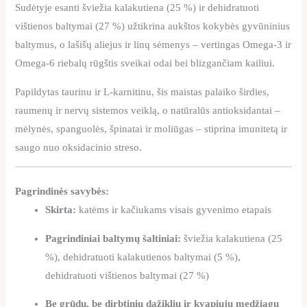
Sudėtyje esanti šviežia kalakutiena (25 %) ir dehidratuoti
vištienos baltymai (27 %) užtikrina aukštos kokybės gyvūninius
baltymus, o lašišų aliejus ir linų sėmenys – vertingas Omega-3 ir
Omega-6 riebalų rūgštis sveikai odai bei blizgančiam kailiui.
Papildytas taurinu ir L-karnitinu, šis maistas palaiko širdies,
raumenų ir nervų sistemos veiklą, o natūralūs antioksidantai –
mėlynės, spanguolės, špinatai ir moliūgas – stiprina imunitetą ir
saugo nuo oksidacinio streso.
Pagrindinės savybės:
Skirta:
katėms ir kačiukams visais gyvenimo etapais
Pagrindiniai baltymų šaltiniai:
šviežia kalakutiena (25
%), dehidratuoti kalakutienos baltymai (5 %),
dehidratuoti vištienos baltymai (27 %)
Be grūdų, be dirbtinių dažiklių ir kvapiųjų medžiagų