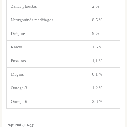
Žalias pluoštas
2 %
Neorganinės medžiagos
8,5 %
Drėgmė
9 %
Kalcis
1,6 %
Fosforas
1,1 %
Magnis
0,1 %
Omega-3
1,2 %
Omega-6
2,8 %
Papildai (1 kg):