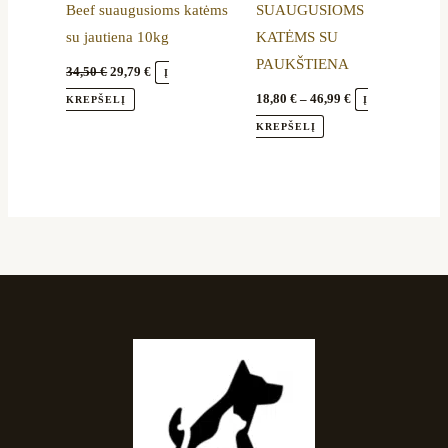
Beef suaugusioms katėms
SUAUGUSIOMS
on
su jautiena 10kg
KATĖMS SU
the
PAUKŠTIENA
product
34,50
€
29,79
€
Į
page
18,80
€
–
46,99
€
KREPŠELĮ
Į
KREPŠELĮ