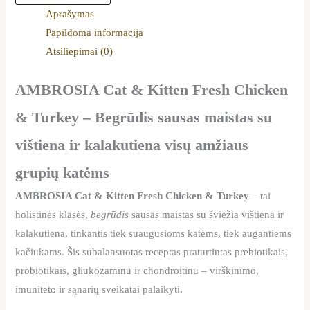
Aprašymas
Papildoma informacija
Atsiliepimai (0)
AMBROSIA Cat & Kitten Fresh Chicken
& Turkey – Begrūdis sausas maistas su
vištiena ir kalakutiena visų amžiaus
grupių katėms
AMBROSIA Cat & Kitten Fresh Chicken & Turkey
– tai
holistinės klasės,
begrūdis
sausas maistas su šviežia vištiena ir
kalakutiena, tinkantis tiek suaugusioms katėms, tiek augantiems
kačiukams. Šis subalansuotas receptas praturtintas prebiotikais,
probiotikais, gliukozaminu ir chondroitinu – virškinimo,
imuniteto ir sąnarių sveikatai palaikyti.