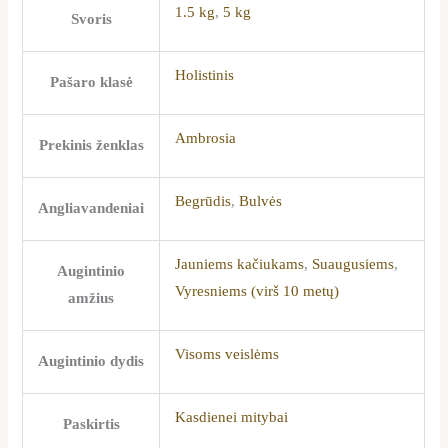
1.5 kg
,
5 kg
Svoris
Holistinis
Pašaro klasė
Ambrosia
Prekinis ženklas
Begrūdis
,
Bulvės
Angliavandeniai
Jauniems kačiukams
,
Suaugusiems
,
Augintinio
Vyresniems (virš 10 metų)
amžius
Visoms veislėms
Augintinio dydis
Kasdienei mitybai
Paskirtis