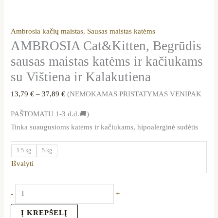
Ambrosia kačių maistas
,
Sausas maistas katėms
AMBROSIA Cat&Kitten, Begrūdis
sausas maistas katėms ir kačiukams
su Vištiena ir Kalakutiena
13,79
€
–
37,89
€
(NEMOKAMAS PRISTATYMAS VENIPAK
PAŠTOMATU 1-3 d.d.🚚)
Tinka suaugusioms katėms ir kačiukams, hipoalerginė sudėtis
1.5 kg
5 kg
Išvalyti
-
+
Į KREPŠELĮ