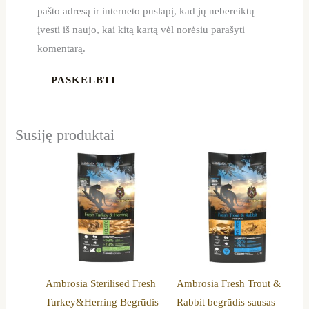
pašto adresą ir interneto puslapį, kad jų nebereiktų
įvesti iš naujo, kai kitą kartą vėl norėsiu parašyti
komentarą.
Susiję produktai
Price
Price
This
This
range:
range:
product
product
13,79 €
13,79 €
through
through
has
has
37,89 €
37,89 €
multiple
multiple
variants.
variants.
The
The
options
options
Ambrosia Sterilised Fresh
Ambrosia Fresh Trout &
may
may
Turkey&Herring Begrūdis
Rabbit begrūdis sausas
be
be