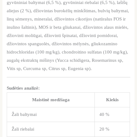
gyvūniniai baltymai (6,5 %), gyvūniniai riebalai (6,5 %), lašišų
aliejus (2 %), džiovintas burokėlių minkštimas, bulvių baltymai,
linų sėmenys, mineralai, džiovintos cikorijos (natūralus FOS ir
inulino šaltinis), MOS ir beta gliukanai, džiovintos alaus mielės,
džiovinti moliūgai, džiovinti špinatai, džiovinti pomidorai,
džiovintos spanguolės, džiovintos mėlynės, gliukozamino
hidrochloridas (100 mg/kg), chondroitino sulfatas (100 mg/kg),
augalų ekstraktų mišinys (Yucca schidigera, Rosemarinus sp,
Vitis sp, Curcuma sp, Citrus sp, Eugenia sp).
Sudėties analizė:
Maistinė medžiaga
Kiekis
Žali baltymai
40 %
Žali riebalai
20 %