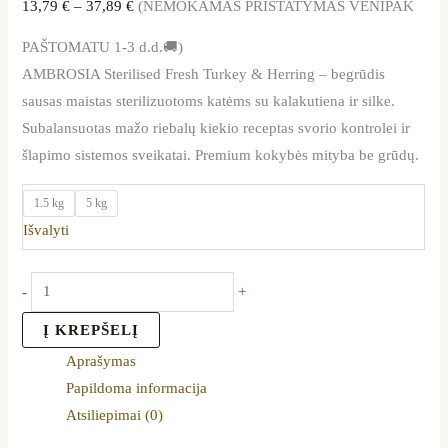
13,79
€
–
37,89
€
(NEMOKAMAS PRISTATYMAS VENIPAK
PAŠTOMATU 1-3 d.d.🚚)
AMBROSIA Sterilised Fresh Turkey & Herring – begrūdis
sausas maistas sterilizuotoms katėms su kalakutiena ir silke.
Subalansuotas mažo riebalų kiekio receptas svorio kontrolei ir
šlapimo sistemos sveikatai. Premium kokybės mityba be grūdų.
1.5 kg
5 kg
Išvalyti
-
+
Į KREPŠELĮ
Aprašymas
Papildoma informacija
Atsiliepimai (0)