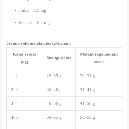
Jodas – 1,5 mg
Selenas – 0,2 mg
Šėrimo rekomendacijos (g/dienai):
Katės svoris
Metant/reguliuojant
Suaugusioms
(kg)
svorį
1–2
22–35 g
20–31 g
2–3
35–46 g
31–41 g
3–4
46–56 g
41–50 g
4–5
56–65 g
50–58 g