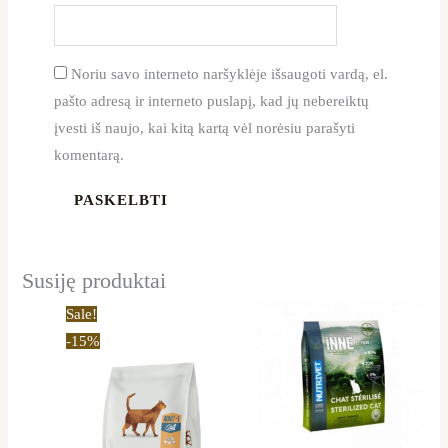
Noriu savo interneto naršyklėje išsaugoti vardą, el.
pašto adresą ir interneto puslapį, kad jų nebereiktų
įvesti iš naujo, kai kitą kartą vėl norėsiu parašyti
komentarą.
Susiję produktai
Price
Price
This
This
Sale!
range:
range:
product
product
-15%
11,99 €
19,50 €
through
through
has
has
32,29 €
55,99 €
multiple
multiple
variants.
variants.