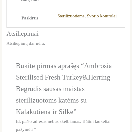
Sterilizuotiems
,
Svorio kontrolei
Paskirtis
Atsiliepimai
Atsiliepimų dar nėra.
Būkite pirmas aprašęs “Ambrosia
Sterilised Fresh Turkey&Herring
Begrūdis sausas maistas
sterilizuotoms katėms su
Kalakutiena ir Silke”
El. pašto adresas nebus skelbiamas.
Būtini laukeliai
pažymėti
*