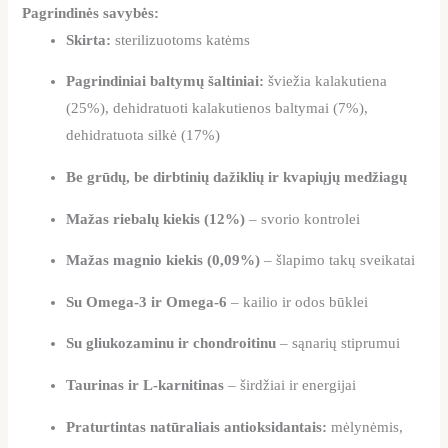
Pagrindinės savybės:
Skirta:
sterilizuotoms katėms
Pagrindiniai baltymų šaltiniai:
šviežia kalakutiena
(25%), dehidratuoti kalakutienos baltymai (7%),
dehidratuota silkė (17%)
Be grūdų, be dirbtinių dažiklių ir kvapiųjų medžiagų
Mažas riebalų kiekis (12%)
– svorio kontrolei
Mažas magnio kiekis (0,09%)
– šlapimo takų sveikatai
Su Omega-3 ir Omega-6
– kailio ir odos būklei
Su gliukozaminu ir chondroitinu
– sąnarių stiprumui
Taurinas ir L-karnitinas
– širdžiai ir energijai
Praturtintas natūraliais antioksidantais:
mėlynėmis,