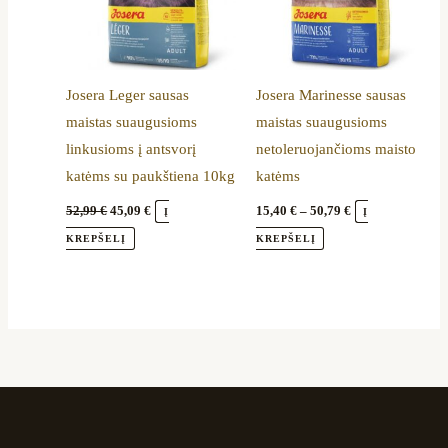
options
may
be
Josera Leger sausas
Josera Marinesse sausas
chosen
maistas suaugusioms
maistas suaugusioms
on
linkusioms į antsvorį
netoleruojančioms maisto
the
katėms su paukštiena 10kg
katėms
product
page
52,99
€
45,09
€
15,40
€
–
50,79
€
Į
Į
KREPŠELĮ
KREPŠELĮ