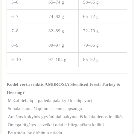
5–6
65–74 g
58–65 g
6–7
74–82 g
65–72 g
7–8
82–89 g
72–79 g
8–9
89–97 g
79–85 g
9–10
97–104 g
85–92 g
Kodėl verta rinktis AMBROSIA Sterilised Fresh Turkey &
Herring?
Mažai riebalų – padeda palaikyti idealų svorį
Subalansuota šlapimo sistemos apsauga
Aukštos kokybės gyvūniniai baltymai iš kalakutienos ir silkės
Omega rūgštys – sveikai odai ir blizgančiam kailiui
Be grūdų, be dirbtinių priedų