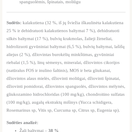
spanguolėmis, špinatais, moliūgu
Sudėtis:
kalakutiena (32 %, iš jų šviežia iškaulinėta kalakutiena
25 % ir dehidratuoti kalakutienos baltymai 7 %), dehidratuoti
silkės baltymai (17 %), bulvių krakmolas, žalieji žirneliai,
hidrolizuoti gyvūniniai baltymai (6,5 %), bulvių baltymai, lašišų
aliejus (2 %), džiovintas burokėlių minkštimas, gyvūniniai
riebalai (1,5 %), linų sėmenys, mineralai, džiovintos cikorijos
(natūralus FOS ir inulino šaltinis), MOS ir beta gliukanai,
džiovintos alaus mielės, džiovinti moliūgai, džiovinti špinatai,
džiovinti pomidorai, džiovintos spanguolės, džiovintos mėlynės,
gliukozamino hidrochloridas (100 mg/kg), chondroitino sulfatas
(100 mg/kg), augalų ekstraktų mišinys (Yucca schidigera,
Rosemarinus sp, Vitis sp, Curcuma sp, Citrus sp, Eugenia sp).
Sudėties analizė:
Žali baltymai –
38 %