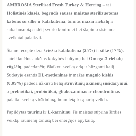
AMBROSIA Sterilised Fresh Turkey & Herring
– tai
Holistinės klasės, begrūdis sausas maistas sterilizuotoms
katėms su silke ir kalakutiena
, turintis
mažai riebalų
ir
subalansuotą sudėtį svorio kontrolei bei šlapimo sistemos
sveikatai palaikyti.
Šiame recepte dera
šviežia kalakutiena (25%)
ir
silkė (17%)
,
suteikiančios aukštos kokybės baltymų bei
Omega-3 riebalų
rūgščių
, padedančių išlaikyti sveiką odą ir blizgantį kailį.
Sudėtyje esantis
DL-metioninas
ir mažas
magnio kiekis
(0,09%)
padeda užkirsti kelią
struvitinių akmenų susidarymui
,
o
prebiotikai, probiotikai, gliukozaminas ir chondroitinas
palaiko sveiką virškinimą, imunitetą ir sąnarių veiklą.
Papildytas
taurinu ir L-karnitinu
, šis maistas stiprina širdies
veiklą, raumenų tonusą bei energijos apykaitą.