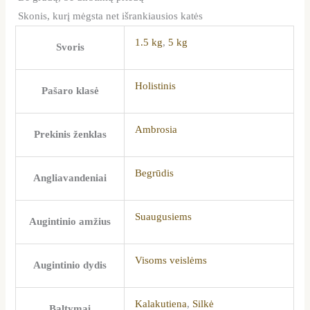
Skonis, kurį mėgsta net išrankiausios katės
1.5 kg
,
5 kg
Svoris
Holistinis
Pašaro klasė
Ambrosia
Prekinis ženklas
Begrūdis
Angliavandeniai
Suaugusiems
Augintinio amžius
Visoms veislėms
Augintinio dydis
Kalakutiena
,
Silkė
Baltymai