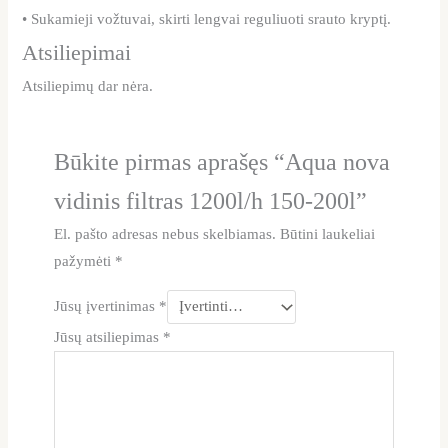
• Sukamieji vožtuvai, skirti lengvai reguliuoti srauto kryptį.
Atsiliepimai
Atsiliepimų dar nėra.
Būkite pirmas aprašęs “Aqua nova
vidinis filtras 1200l/h 150-200l”
El. pašto adresas nebus skelbiamas.
Būtini laukeliai
pažymėti
*
Jūsų įvertinimas
*
Jūsų atsiliepimas
*