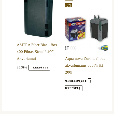
price
price
-5%
was:
is:
93,90 €.
89,40 €.
AMTRA Filter Black Box
400 Filtras-Sienelė 400l
Akvariumui
Aqua nova išorinis filtras
akvariumams 800l/h iki
30,39
€
Į KREPŠELĮ
200l
93,90
€
89,40
€
Į
KREPŠELĮ