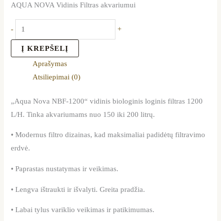
AQUA NOVA Vidinis Filtras akvariumui
-
+
Į KREPŠELĮ
Aprašymas
Atsiliepimai (0)
„Aqua Nova NBF-1200“ vidinis biologinis loginis filtras 1200
L/H. Tinka akvariumams nuo 150 iki 200 litrų.
• Modernus filtro dizainas, kad maksimaliai padidėtų filtravimo
erdvė.
• Paprastas nustatymas ir veikimas.
• Lengva ištraukti ir išvalyti. Greita pradžia.
• Labai tylus variklio veikimas ir patikimumas.