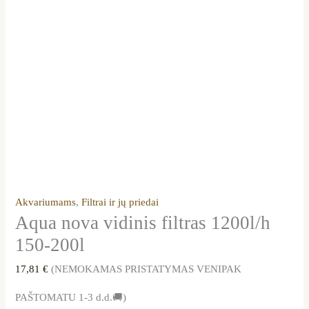
Akvariumams
,
Filtrai ir jų priedai
Aqua nova vidinis filtras 1200l/h
150-200l
17,81
€
(NEMOKAMAS PRISTATYMAS VENIPAK
PAŠTOMATU 1-3 d.d.🚚)