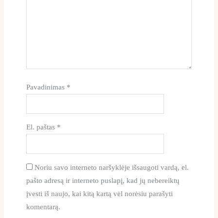
Pavadinimas
*
El. paštas
*
Noriu savo interneto naršyklėje išsaugoti vardą, el.
pašto adresą ir interneto puslapį, kad jų nebereiktų
įvesti iš naujo, kai kitą kartą vėl norėsiu parašyti
komentarą.