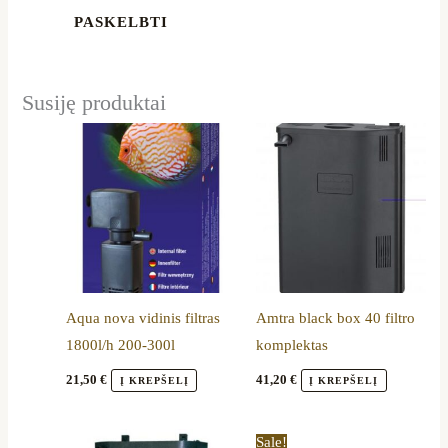
Susiję produktai
Aqua nova vidinis filtras
Amtra black box 40 filtro
1800l/h 200-300l
komplektas
21,50
€
41,20
€
Į KREPŠELĮ
Į KREPŠELĮ
Original
Current
Sale!