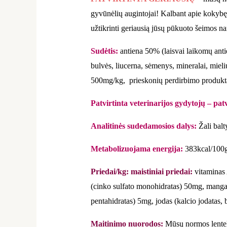
gyvūnėlių augintojai! Kalbant apie kokybę 
užtikrinti geriausią jūsų pūkuoto šeimos na
Sudėtis:
antiena 50% (laisvai laikomų anti
bulvės, liucerna, sėmenys, mineralai, mie
500mg/kg, prieskonių perdirbimo produktai
Patvirtinta veterinarijos gydytojų – patv
Analitinės sudedamosios dalys:
Žali balt
Metabolizuojama energija:
383kcal/100g
Priedai/kg: maistiniai priedai:
vitaminas
(cinko sulfato monohidratas) 50mg, mangan
pentahidratas) 5mg, jodas (kalcio jodatas, 
Maitinimo nuorodos:
Mūsų normos lentelė