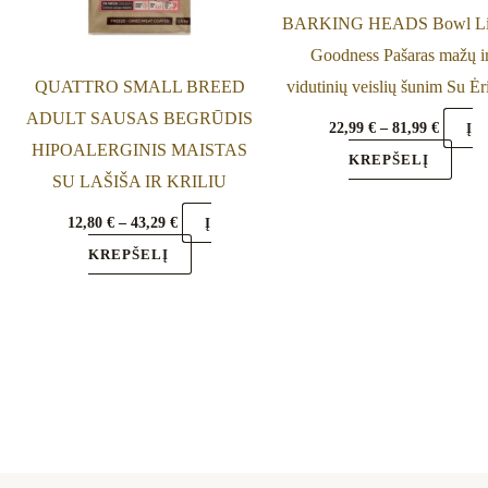
be
be
BARKING HEADS Bowl Li
chosen
chos
Goodness Pašaras mažų i
on
on
QUATTRO SMALL BREED
vidutinių veislių šunim Su Ėr
the
the
ADULT SAUSAS BEGRŪDIS
22,99
€
–
81,99
€
Į
product
prod
HIPOALERGINIS MAISTAS
KREPŠELĮ
page
page
SU LAŠIŠA IR KRILIU
12,80
€
–
43,29
€
Į
KREPŠELĮ