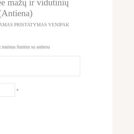
e mažų ir vidutinių
(Antiena)
AMAS PRISTATYMAS VENIPAK
istas šunims su antiena
+