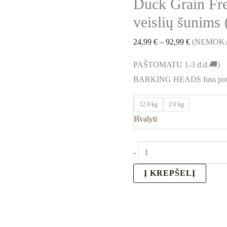
Duck Grain Fre
(Antiena)
veislių šunims 
24,99
€
–
92,99
€
(NEMOK
PAŠTOMATU 1-3 d.d.🚚)
BARKING HEADS fuss pot ma
12.0 kg
2.0 kg
Išvalyti
-
Į KREPŠELĮ