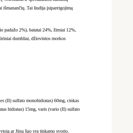
 išmanančių. Tai liudija įsipareigojimą
io padažo 2%), batatai 24%, žirniai 12%,
ūriniai dumbliai, džiovintos morkos
s (II) sulfato monohidratas) 60mg, cinkas
 hidratas) 15mg, varis (vario (II) sulfato
ytoją ar Jūsų šuo yra tinkamo svorio.