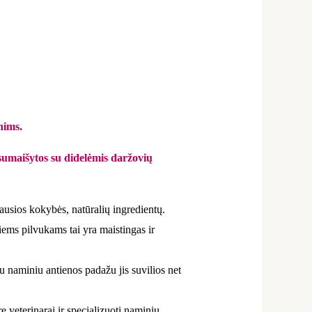
nims.
 sumaišytos su didelėmis daržovių
iausios kokybės, natūralių ingredientų.
riems pilvukams tai yra maistingas ir
u naminiu antienos padažu jis suvilios net
ę veterinarai ir specializuoti naminių