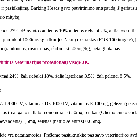
ir pasitikėjimą, Barking Heads gavo patvirtinimo antspaudą iš geriausiai
rio mitybą.
enos 27%, džiovintos antienos 19%antienos riebalai 2%, antienos sultin
lių produktai 1000mg/kg, cikorijos šaknų ekstraktas (FOS 1000mg/kg), j
 (raudonėlis, rosmarinas, čiobrelis) 500mg/kg, beta gliukanas.
irtinta veterinarijos profesionalų visoje JK.
ymai 24%, žali riebalai 18%, žalia ląsteliena 3.5%, žali pelenai 8.5%.
.
 A 17000TV, vitaminas D3 1000TV, vitaminas E 100mg, geležis (geležie
as (mangano sulfato monohidratas) 50mg, cinkas (Glicino cinko chelatas
bevandenis) 1,5mg, selenas (natrio selenitas) 0.05mg.
je yra patariamosios. Prašome pasitikrinkite pas savo veterinarijos gyd