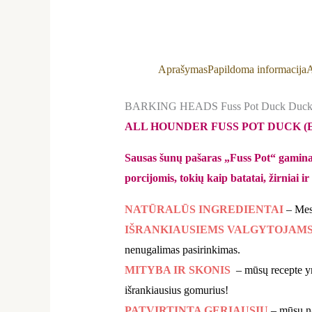
Aprašymas
Papildoma informacija
A
BARKING HEADS Fuss Pot Duck Duck Grai
ALL HOUNDER FUSS POT DUCK (E-BDK) 
Sausas šunų pašaras „Fuss Pot“ gaminama
porcijomis, tokių kaip batatai, žirniai i
NATŪRALŪS INGREDIENTAI
– Mes
IŠRANKIAUSIEMS VALGYTOJAM
nenugalimas pasirinkimas.
MITYBA IR SKONIS
– mūsų recepte yra
išrankiausius gomurius!
PATVIRTINTA GERIAUSIŲ
– mūsų na