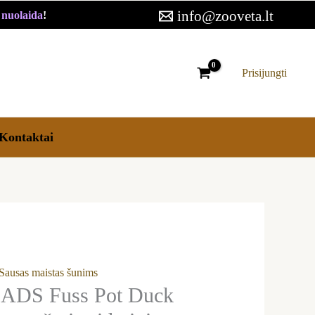
info@zooveta.lt
€ nuolaida
!
Prisijungti
Kontaktai
Sausas maistas šunims
DS Fuss Pot Duck