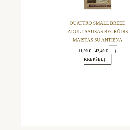
be
chosen
on
QUATTRO SMALL BREED
the
ADULT SAUSAS BEGRŪDIS
product
MAISTAS SU ANTIENA
page
11,90
€
–
42,49
€
Į
KREPŠELĮ