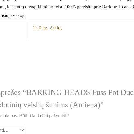
ru, kas antrą dieną iki tol kol visu 100% pereisite prie Barking Heads. 
msioje vietoje.
12.0 kg
,
2.0 kg
 aprašęs “BARKING HEADS Fuss Pot Duc
dutinių veislių šunims (Antiena)”
kelbiamas.
Būtini laukeliai pažymėti
*