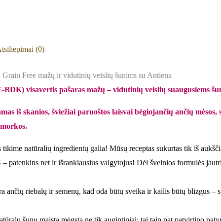
tsiliepimai (0)
n Free mažų ir vidutinių veislių šunims su Antiena
visavertis pašaras mažų – vidutinių veislių suaugusiems šu
s iš skanios, šviežiai paruoštos laisvai bėgiojančių ančių mėsos,
r morkos.
 tikime natūralių ingredientų galia! Mūsų receptas sukurtas tik iš aukšč
S
– patenkins net ir išrankiausius valgytojus! Dėl švelnios formulės jaut
 ančių riebalų ir sėmenų, kad oda būtų sveika ir kailis būtų blizgus – s
tūralų šunų maistą mėgsta ne tik augintiniai; tai taip pat patvirtino patyr