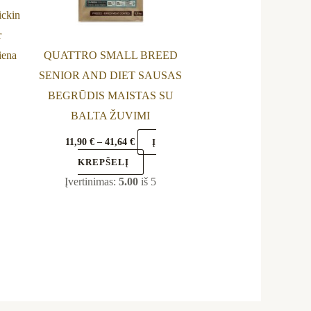
be
ckin
en
chosen
r
on
iena
QUATTRO SMALL BREED
the
SENIOR AND DIET SAUSAS
uct
product
BEGRŪDIS MAISTAS SU
page
BALTA ŽUVIMI
11,90
€
–
41,64
€
Į
KREPŠELĮ
Įvertinimas:
5.00
iš 5