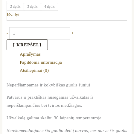
2 dydis
3 dydis
4 dydis
Išvalyti
-
+
Į KREPŠELĮ
Aprašymas
Papildoma informacija
Atsiliepimai (0)
Neperšlampamas ir kokybiškas guolis šuniui
Patvarus ir praktiškas nusegamas užvalkalas iš
neperšlampančios bei tvirtos medžiagos.
Užvalkalą galima skalbti 30 laipsnių temperatūroje.
Nerekomenduojame šio guolio dėti į narvus, nes narve šis guolis