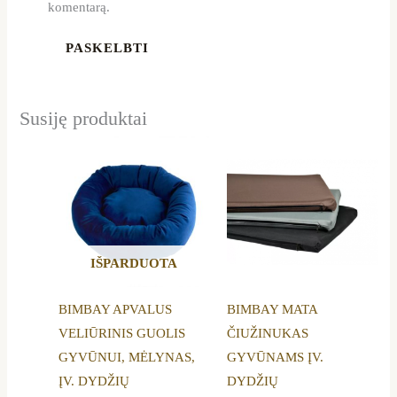
komentarą.
Susiję produktai
Price
This
This
range:
product
product
15,99 €
through
has
has
37,29 €
multiple
multiple
variants.
variants.
IŠPARDUOTA
The
The
options
options
BIMBAY APVALUS
BIMBAY MATA
may
may
VELIŪRINIS GUOLIS
ČIUŽINUKAS
be
be
GYVŪNUI, MĖLYNAS,
GYVŪNAMS ĮV.
chosen
chosen
ĮV. DYDŽIŲ
DYDŽIŲ
on
on