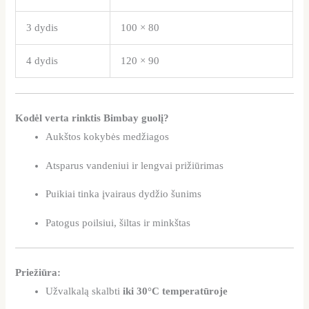
3 dydis
100 × 80
4 dydis
120 × 90
Kodėl verta rinktis Bimbay guolį?
Aukštos kokybės medžiagos
Atsparus vandeniui ir lengvai prižiūrimas
Puikiai tinka įvairaus dydžio šunims
Patogus poilsiui, šiltas ir minkštas
Priežiūra:
Užvalkalą skalbti
iki 30°C temperatūroje