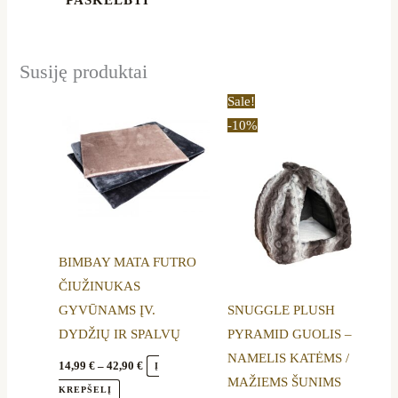
Susiję produktai
Price
Original
Current
This
Sale!
range:
price
price
product
-10%
14,99 €
was:
is:
through
42,00 €.
37,90 €.
has
42,90 €
multiple
variants.
The
options
BIMBAY MATA FUTRO
may
ČIUŽINUKAS
be
GYVŪNAMS ĮV.
SNUGGLE PLUSH
chosen
DYDŽIŲ IR SPALVŲ
PYRAMID GUOLIS –
on
NAMELIS KATĖMS /
the
14,99
€
–
42,90
€
Į
MAŽIEMS ŠUNIMS
product
KREPŠELĮ