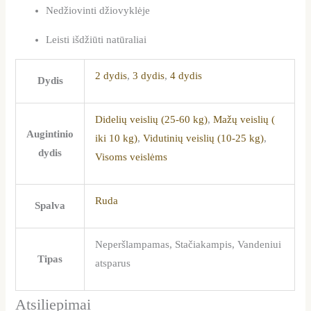
Nedžiovinti džiovyklėje
Leisti išdžiūti natūraliai
2 dydis
,
3 dydis
,
4 dydis
Dydis
Didelių veislių (25-60 kg)
,
Mažų veislių (
Augintinio
iki 10 kg)
,
Vidutinių veislių (10-25 kg)
,
dydis
Visoms veislėms
Ruda
Spalva
Neperšlampamas, Stačiakampis, Vandeniui
Tipas
atsparus
Atsiliepimai