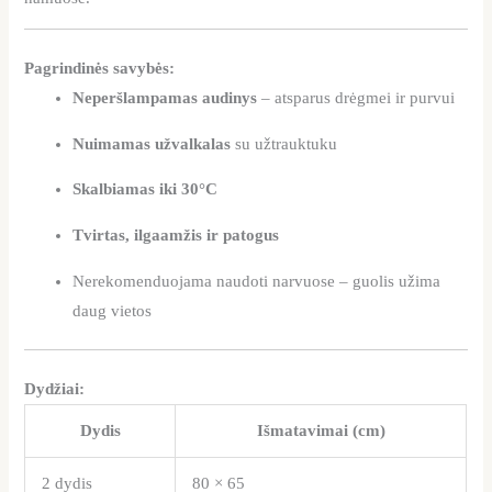
Pagrindinės savybės:
Neperšlampamas audinys
– atsparus drėgmei ir purvui
Nuimamas užvalkalas
su užtrauktuku
Skalbiamas iki 30°C
Tvirtas, ilgaamžis ir patogus
Nerekomenduojama naudoti narvuose – guolis užima
daug vietos
Dydžiai:
Dydis
Išmatavimai (cm)
2 dydis
80 × 65