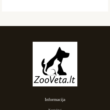
page
Informacija
Kontaktai