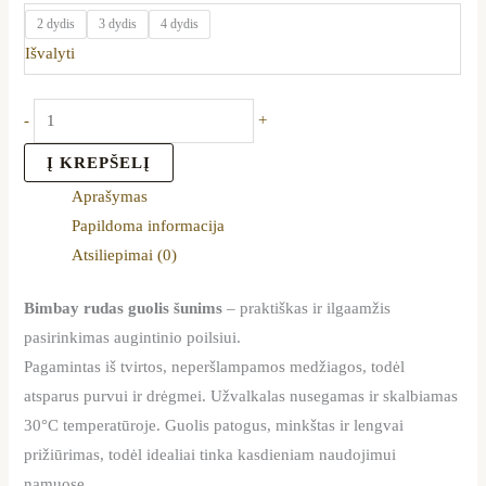
2 dydis
3 dydis
4 dydis
Išvalyti
-
+
Į KREPŠELĮ
Aprašymas
Papildoma informacija
Atsiliepimai (0)
Bimbay rudas guolis šunims
– praktiškas ir ilgaamžis
pasirinkimas augintinio poilsiui.
Pagamintas iš tvirtos, neperšlampamos medžiagos, todėl
atsparus purvui ir drėgmei. Užvalkalas nusegamas ir skalbiamas
30°C temperatūroje. Guolis patogus, minkštas ir lengvai
prižiūrimas, todėl idealiai tinka kasdieniam naudojimui
namuose.