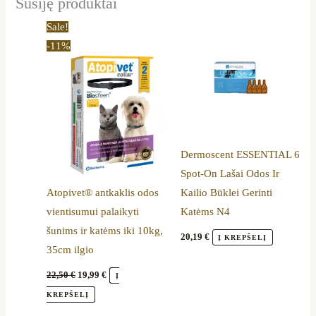
Susiję produktai
Original
Current
Sale!
price
price
-11%
was:
is:
22,50 €.
19,99 €.
Dermoscent ESSENTIAL 6
Spot-On Lašai Odos Ir
Atopivet® antkaklis odos
Kailio Būklei Gerinti
vientisumui palaikyti
Katėms N4
šunims ir katėms iki 10kg,
20,19
€
Į KREPŠELĮ
35cm ilgio
22,50
€
19,99
€
Į
KREPŠELĮ