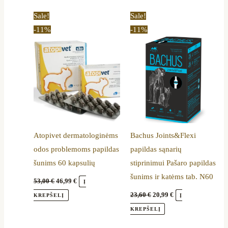
Original
Current
Original
Current
Sale!
Sale!
price
price
price
price
-11%
-11%
was:
is:
was:
is:
53,00 €.
46,99 €.
23,60 €.
20,99 €.
Atopivet dermatologinėms
Bachus Joints&Flexi
odos problemoms papildas
papildas sąnarių
šunims 60 kapsulių
stiprinimui Pašaro papildas
šunims ir katėms tab. N60
53,00
€
46,99
€
Į
23,60
€
20,99
€
KREPŠELĮ
Į
KREPŠELĮ