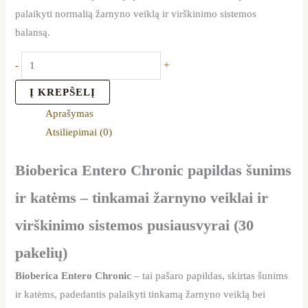
palaikyti normalią žarnyno veiklą ir virškinimo sistemos
balansą.
-
+
Į KREPŠELĮ
Aprašymas
Atsiliepimai (0)
Bioberica Entero Chronic papildas šunims
ir katėms – tinkamai žarnyno veiklai ir
virškinimo sistemos pusiausvyrai (30
pakelių)
Bioberica Entero Chronic
– tai pašaro papildas, skirtas šunims
ir katėms, padedantis palaikyti tinkamą žarnyno veiklą bei