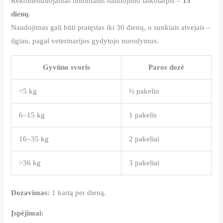
Rekomenduojamas minimalus naudojimo laikotarpis –
15
dienų
.
Naudojimas gali būti pratęstas iki 30 dienų, o sunkiais atvejais –
ilgiau, pagal veterinarijos gydytojo nurodymus.
Gyvūno svoris
Paros dozė
<5 kg
½ pakelio
6–15 kg
1 pakelis
16–35 kg
2 pakeliai
>36 kg
3 pakeliai
Dozavimas:
1 kartą per dieną.
Įspėjimai: