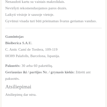
Nenaudoti kartu su vaistais makrolidais.
Neviršyti rekomenduojamos paros dozės.
Laikyti vėsioje ir sausoje vietoje.
Gyvūnui visada turi būti prieinamas švarus geriamas vanduo.
Gamintojas
Bioiberica S.A.U.
C. Antic Camí de Tordera, 109-119
08389 Palafolls, Barcelona, Ispanija.
Pakuotės:
30 arba 60 paketėlių.
Geriausias iki / partijos Nr. / grynasis kiekis:
žiūrėti ant
pakuotės.
Atsiliepimai
Atsiliepimų dar nėra.