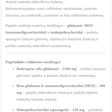
skatinti natūralų mikrofloros balansą.
Rekomenduojamas esant virškinimo sutrikimams, jautriam
žarnynui, po antibiotikų vartojimo ar kitų virškinimo problemų.
Papildo sudėtyje esančios medžiagos –
gliukanai
,
MOS
(mananooligosacharidai)
ir
mukopolisacharidai
– padeda
apsaugoti žarnyno gleivinę, stiprina jos barjerinę funkciją ir
palaiko natūralią mikrofloros pusiausvyrą.
Pagrindinės veikliosios medžiagos
Butirogeno alfa-gliukanai – 2500 mg
– maitina žarnyno
gleivinės ląsteles ir padeda išlaikyti jos vientisumą.
Beta-gliukanai ir mananooligosacharidai (MOS) – 300
mg
– palaiko mikrofloros balansą ir padeda stiprinti
natūralią imuninę sistemą.
Mukopolisacharidai (apsaugoti) – 120 mg
– prisideda