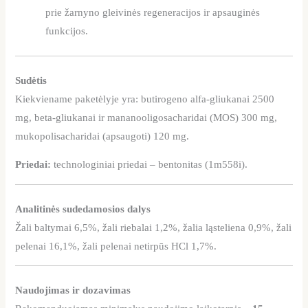
prie žarnyno gleivinės regeneracijos ir apsauginės
funkcijos.
Sudėtis
Kiekviename paketėlyje yra: butirogeno alfa-gliukanai 2500
mg, beta-gliukanai ir mananooligosacharidai (MOS) 300 mg,
mukopolisacharidai (apsaugoti) 120 mg.
Priedai:
technologiniai priedai – bentonitas (1m558i).
Analitinės sudedamosios dalys
Žali baltymai 6,5%, žali riebalai 1,2%, žalia ląsteliena 0,9%, žali
pelenai 16,1%, žali pelenai netirpūs HCl 1,7%.
Naudojimas ir dozavimas