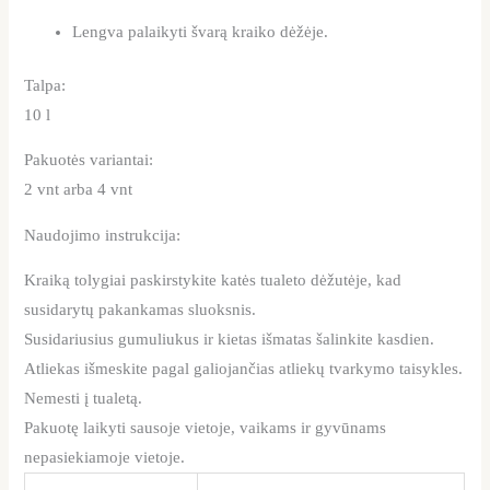
Lengva palaikyti švarą kraiko dėžėje.
Talpa:
10 l
Pakuotės variantai:
2 vnt arba 4 vnt
Naudojimo instrukcija:
Kraiką tolygiai paskirstykite katės tualeto dėžutėje, kad
susidarytų pakankamas sluoksnis.
Susidariusius gumuliukus ir kietas išmatas šalinkite kasdien.
Atliekas išmeskite pagal galiojančias atliekų tvarkymo taisykles.
Nemesti į tualetą.
Pakuotę laikyti sausoje vietoje, vaikams ir gyvūnams
nepasiekiamoje vietoje.