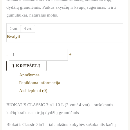
dydžių granulėmis. Puikus skysčių ir kvapų sugėrimas, tvirti
gumuliukai, natūralus molis.
2 vnt.
4 vnt.
Išvalyti
-
+
Į KREPŠELĮ
Aprašymas
Papildoma informacija
Atsiliepimai (0)
BIOKAT’S CLASSIC 3in1 10 L (2 vnt / 4 vnt) – sušokantis
kačių kraikas su trijų dydžių granulėmis
Biokat’s Classic 3in1 – tai aukštos kokybės sušokantis kačių