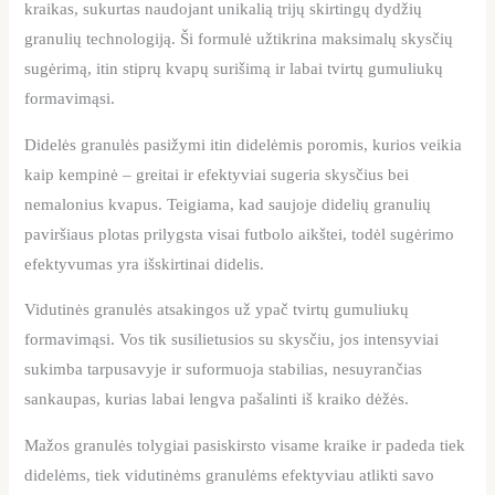
kraikas, sukurtas naudojant unikalią trijų skirtingų dydžių
granulių technologiją. Ši formulė užtikrina maksimalų skysčių
sugėrimą, itin stiprų kvapų surišimą ir labai tvirtų gumuliukų
formavimąsi.
Didelės granulės pasižymi itin didelėmis poromis, kurios veikia
kaip kempinė – greitai ir efektyviai sugeria skysčius bei
nemalonius kvapus. Teigiama, kad saujoje didelių granulių
paviršiaus plotas prilygsta visai futbolo aikštei, todėl sugėrimo
efektyvumas yra išskirtinai didelis.
Vidutinės granulės atsakingos už ypač tvirtų gumuliukų
formavimąsi. Vos tik susilietusios su skysčiu, jos intensyviai
sukimba tarpusavyje ir suformuoja stabilias, nesuyrančias
sankaupas, kurias labai lengva pašalinti iš kraiko dėžės.
Mažos granulės tolygiai pasiskirsto visame kraike ir padeda tiek
didelėms, tiek vidutinėms granulėms efektyviau atlikti savo