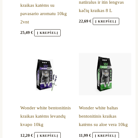
natūralus ir itin lengvas
kraikas katėms su
kačių kraikas 8 L
pavasario aromatu 10kg
22,69
€
2vnt
Į KREPŠELĮ
25,49
€
Į KREPŠELĮ
Wonder white bentonitinis
Wonder white baltas
kraikas katėms levandų
bentonitinis kraikas
kvapo 10kg
katėms su aloe vera 10kg
12,20
€
11,99
€
Į KREPŠELĮ
Į KREPŠELĮ