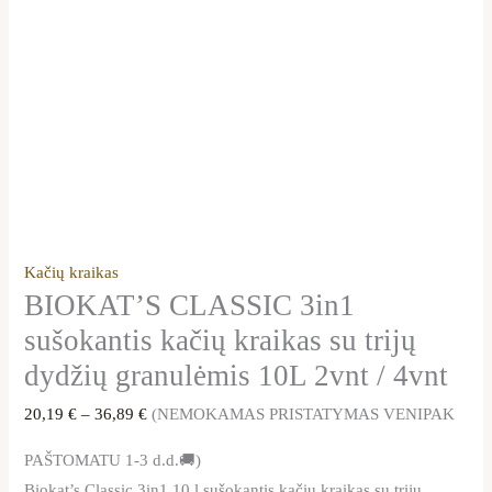
Kačių kraikas
BIOKAT’S CLASSIC 3in1
sušokantis kačių kraikas su trijų
dydžių granulėmis 10L 2vnt / 4vnt
20,19
€
–
36,89
€
(NEMOKAMAS PRISTATYMAS VENIPAK
PAŠTOMATU 1-3 d.d.🚚)
Biokat’s Classic 3in1 10 l sušokantis kačių kraikas su trijų