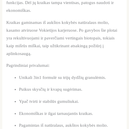
funkcijas. Dėl jų kraikas tampa vientisas, patogus naudoti ir
ekonomiškas.
Kraikas gaminamas iš aukštos kokybės natūralaus molio,
kasamo atviruose Vokietijos karjeruose. Po gavybos šie plotai
yra rekultivuojami ir paverčiami vertingais biotopais, tokiais
kaip mišrūs miškai, taip užtikrinant atsakingą požiūrį į
aplinkosaugą.
Pagrindiniai privalumai:
Unikali 3in1 formulė su trijų dydžių granulėmis.
Puikus skysčių ir kvapų sugėrimas.
Ypač tvirti ir stabilūs gumuliukai.
Ekonomiškas ir ilgai tarnaujantis kraikas.
Pagamintas iš natūralaus, aukštos kokybės molio.